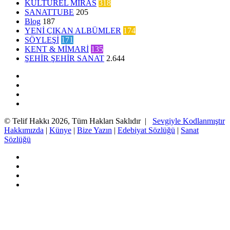
KÜLTÜREL MİRAS
318
SANATTUBE
205
Blog
187
YENİ ÇIKAN ALBÜMLER
174
SÖYLEŞİ
171
KENT & MİMARİ
135
ŞEHİR ŞEHİR SANAT
2.644
Facebook
Twitter
YouTube
Instagram
© Telif Hakkı 2026, Tüm Hakları Saklıdır |
Sevgiyle Kodlanmıştır
Hakkımızda
|
Künye
|
Bize Yazın
|
Edebiyat Sözlüğü
|
Sanat
Sözlüğü
Facebook
Twitter
YouTube
Instagram
Başa
dön
tuşu