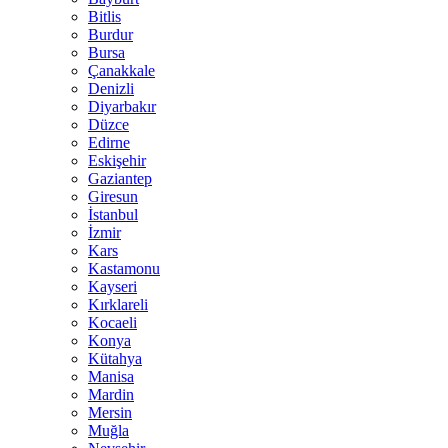
Bitlis
Burdur
Bursa
Çanakkale
Denizli
Diyarbakır
Düzce
Edirne
Eskişehir
Gaziantep
Giresun
İstanbul
İzmir
Kars
Kastamonu
Kayseri
Kırklareli
Kocaeli
Konya
Kütahya
Manisa
Mardin
Mersin
Muğla