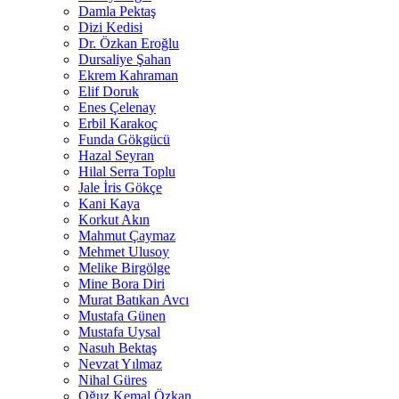
Damla Pektaş
Dizi Kedisi
Dr. Özkan Eroğlu
Dursaliye Şahan
Ekrem Kahraman
Elif Doruk
Enes Çelenay
Erbil Karakoç
Funda Gökgücü
Hazal Seyran
Hilal Serra Toplu
Jale İris Gökçe
Kani Kaya
Korkut Akın
Mahmut Çaymaz
Mehmet Ulusoy
Melike Birgölge
Mine Bora Diri
Murat Batıkan Avcı
Mustafa Günen
Mustafa Uysal
Nasuh Bektaş
Nevzat Yılmaz
Nihal Güres
Oğuz Kemal Özkan