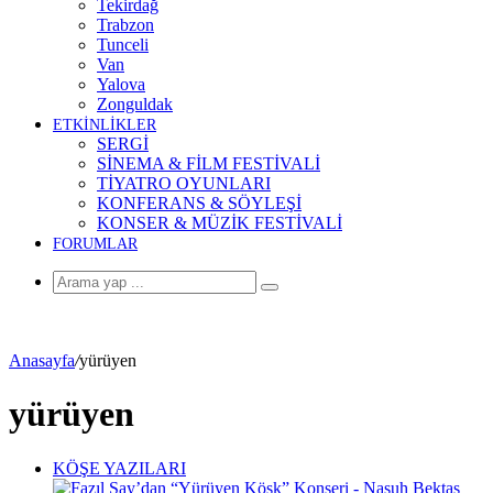
Tekirdağ
Trabzon
Tunceli
Van
Yalova
Zonguldak
ETKİNLİKLER
SERGİ
SİNEMA & FİLM FESTİVALİ
TİYATRO OYUNLARI
KONFERANS & SÖYLEŞİ
KONSER & MÜZİK FESTİVALİ
FORUMLAR
Arama
yap
...
Anasayfa
/
yürüyen
yürüyen
KÖŞE YAZILARI