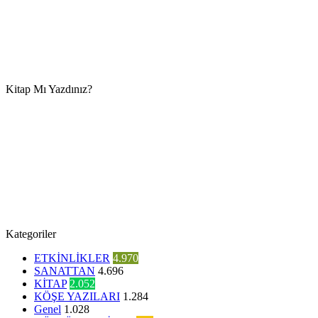
Kitap Mı Yazdınız?
Kategoriler
ETKİNLİKLER
4.970
SANATTAN
4.696
KİTAP
2.052
KÖŞE YAZILARI
1.284
Genel
1.028