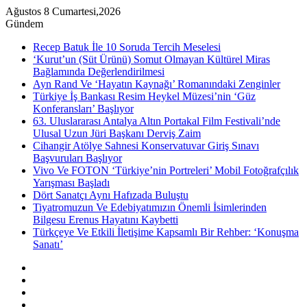
Ağustos 8 Cumartesi,2026
Gündem
Recep Batuk İle 10 Soruda Tercih Meselesi
‘Kurut’un (Süt Ürünü) Somut Olmayan Kültürel Miras
Bağlamında Değerlendirilmesi
Ayn Rand Ve ‘Hayatın Kaynağı’ Romanındaki Zenginler
Türkiye İş Bankası Resim Heykel Müzesi’nin ‘Güz
Konferansları’ Başlıyor
63. Uluslararası Antalya Altın Portakal Film Festivali’nde
Ulusal Uzun Jüri Başkanı Derviş Zaim
Cihangir Atölye Sahnesi Konservatuvar Giriş Sınavı
Başvuruları Başlıyor
Vivo Ve FOTON ‘Türkiye’nin Portreleri’ Mobil Fotoğrafçılık
Yarışması Başladı
Dört Sanatçı Aynı Hafızada Buluştu
Tiyatromuzun Ve Edebiyatımızın Önemli İsimlerinden
Bilgesu Erenus Hayatını Kaybetti
Türkçeye Ve Etkili İletişime Kapsamlı Bir Rehber: ‘Konuşma
Sanatı’
Kenar
Bölmesi
Rastgele
Makale
Instagram
YouTube