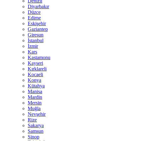
Denizli
Diyarbakır
Düzce
Edirne
Eskişehir
Gaziantep
Giresun
İstanbul
İzmir
Kars
Kastamonu
Kayseri
Kırklareli
Kocaeli
Konya
Kütahya
Manisa
Mardin
Mersin
Muğla
Nevşehir
Rize
Sakarya
Samsun
Sinop