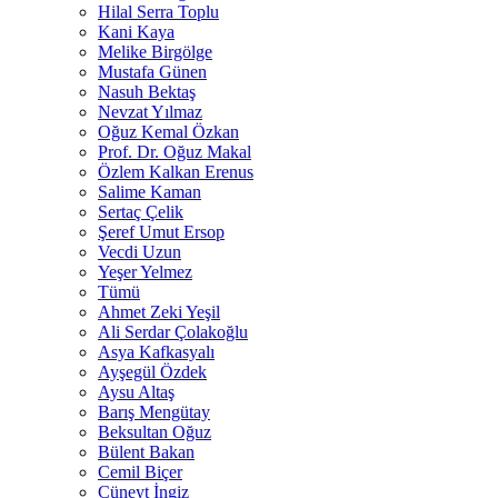
Hilal Serra Toplu
Kani Kaya
Melike Birgölge
Mustafa Günen
Nasuh Bektaş
Nevzat Yılmaz
Oğuz Kemal Özkan
Prof. Dr. Oğuz Makal
Özlem Kalkan Erenus
Salime Kaman
Sertaç Çelik
Şeref Umut Ersop
Vecdi Uzun
Yeşer Yelmez
Tümü
Ahmet Zeki Yeşil
Ali Serdar Çolakoğlu
Asya Kafkasyalı
Ayşegül Özdek
Aysu Altaş
Barış Mengütay
Beksultan Oğuz
Bülent Bakan
Cemil Biçer
Cüneyt İngiz