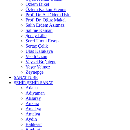
Özlem Dikel
Özlem Kalkan Erenus
Prof. Dr. A. Didem Uslu
Prof. Dr. Oğuz Makal
Salih Erdem Azıtmaz
Salime Kaman
Şenay Lüle
Şeref Umut Ersop
Sertaç Çelik
Ulaş Karakaya
Vecdi Uzun
Veysel Boğatepe
Yeşer Yelmez
Zeynepçe
SANATTUBE
ŞEHİR ŞEHİR SANAT
Adana
Adıyaman
Aksaray
Ankara
Antakya
Antalya
Aydın
Balıkesir
Bayburt