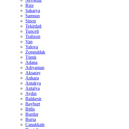
Nevşehir
Rize
Sakarya
Samsun
Sinop
Tekirdağ
Tunceli
Trabzon
Van
Yalova
Zonguldak
Tümü
Adana
Adıyaman
Aksaray
Ankara
Antakya
Antalya
Aydın
Balıkesir
Bayburt
Bitlis
Burdur
Bursa
Çanakkale