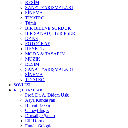
RESİM
SANAT YARIŞMALARI
SİNEMA
TİYATRO
Tümü
BİR BİLENE SORDUK
BİR SANATÇI BİR ESER
DANS
FOTOĞRAF
HEYKEL
MODA & TASARIM
MÜZİK
RESİM
SANAT YARIŞMALARI
SİNEMA
TİYATRO
SÖYLEŞİ
KÖŞE YAZILARI
Prof. Dr. A. Didem Uslu
Asya Kafkasyalı
Bülent Bakan
Cüneyt İngiz
Dursaliye Şahan
Elif Doruk
Funda Gökgücü