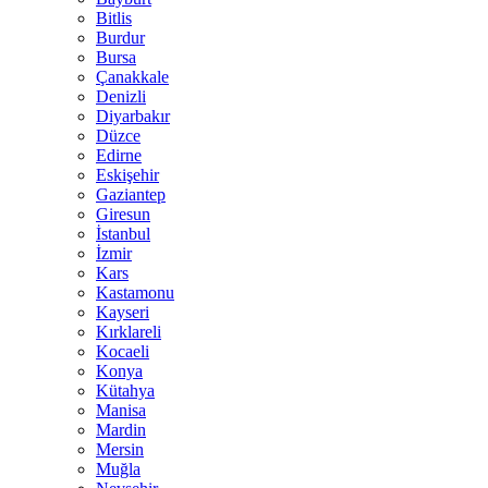
Bitlis
Burdur
Bursa
Çanakkale
Denizli
Diyarbakır
Düzce
Edirne
Eskişehir
Gaziantep
Giresun
İstanbul
İzmir
Kars
Kastamonu
Kayseri
Kırklareli
Kocaeli
Konya
Kütahya
Manisa
Mardin
Mersin
Muğla