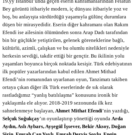
19.yy İstanbul’unda geçen eserin kahramanlarından Felatun
Bey görüntü itibariyle modern, iç dünyası itibariyle yoz ve
boş, bu anlayışta sürdürdüğü yaşamıyla gülünç durumlara
düşen bir mirasyedidir. Eserin diğer kahramanı olan Rakım
Efendi ise ailesinin ölümünden sonra Arap Dadı tarafından
bin bir güçlükle yetiştirilen, gelenek göreneklerine bağlı,
kültürlü, azimli, çalışkan ve bu olumlu nitelikleri nedeniyle
herkesin sevdiği, takdir ettiği bir gençtir. Bu ikilinin yolu
yaşamları boyunca birçok noktada kesişir. Türk edebiyatının
ilk popüler yazarlarından kabul edilen Ahmet Mithad
Efendi’nin romanından uyarlanan oyun, Tanzimatı takiben
ortaya çıkan diğer ilk Türk eserlerinde de sık olarak
rastladığımız “yanlış batılılaşma” konusunu ironik bir
yaklaşımla ele alıyor. 2018-2019 sezonunda ilk kez
sahnelenmeye başlayan,
Ahmet Mithat Efendi
’nin yazdığı,
Selçuk Soğukçay
’ın oyunlaştırıp yönettiği oyunda
Arda
Aydın, Aslı Aybars, Ayşegül İşsever, Bekir Aksoy, Doğan
Şirin, Emrah Can Yaylı, Emrah Derviş Soylu, Engin