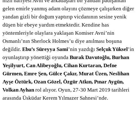
hızlı hafiyesi Avni ve arkadaşları bir yandan padişahtan
gelen emirle yanmış adam olayını çözmeye çalışırken diğer
yandan gizli bir doğum yaptırıp vicdanının sesine yenik
düşen bir ebeye yardım etmektedir. Kendine has
yöntemleriyle olaylara yaklaşan Komiser Avni’nin
Osmanlı’nın Sherlock Holmes’u diye anılması boşuna
değildir.
Ebu’s Süreyya Sami
’nin yazdığı
Selçuk Yüksel
’in
oyunlaştırıp yönettiği oyunda
Burak Davutoğlu, Burhan
Yeşilyurt, Can Alibeyoğlu, Cihan Kurtaran, Defne
Gürmen, Emre Şen, Gülce Çakır, Murat Üzen, Neslihan
Ayşe Öztürk, Ozan Gözel, Özgür Atkın, Pınar Aygün,
Volkan Ayhan
rol alıyor. Oyun, 27-30 Mart 2019 tarihleri
arasında Üsküdar Kerem Yılmazer Sahnesi’nde.