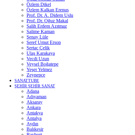
Özlem Dikel
Özlem Kalkan Erenus
Prof. Dr. A. Didem Uslu
Prof. Dr. Oğuz Makal
Salih Erdem Azıtmaz
Salime Kaman
Şenay Lüle
Şeref Umut Ersop
Sertaç Çelik
Ulaş Karakaya
Vecdi Uzun
Veysel Boğatepe
Yeşer Yelmez
Zeynepçe
SANATTUBE
ŞEHİR ŞEHİR SANAT
Adana
Adıyaman
Aksaray
Ankara
Antakya
Antalya
Aydın
Balıkesir
Bayburt