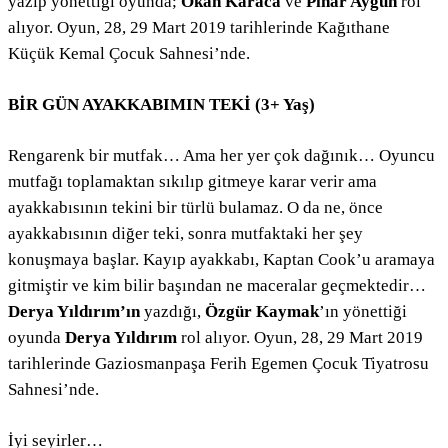
yazıp yönettiği oyunda;
Okan Karaca
ve
Pınar Aygün
rol
alıyor. Oyun, 28, 29 Mart 2019 tarihlerinde Kağıthane
Küçük Kemal Çocuk Sahnesi’nde.
BİR GÜN AYAKKABIMIN TEKİ (3+ Yaş)
Rengarenk bir mutfak… Ama her yer çok dağınık… Oyuncu
mutfağı toplamaktan sıkılıp gitmeye karar verir ama
ayakkabısının tekini bir türlü bulamaz. O da ne, önce
ayakkabısının diğer teki, sonra mutfaktaki her şey
konuşmaya başlar. Kayıp ayakkabı, Kaptan Cook’u aramaya
gitmiştir ve kim bilir başından ne maceralar geçmektedir…
Derya Yıldırım’ın
yazdığı,
Özgür Kaymak
’ın yönettiği
oyunda
Derya Yıldırım
rol alıyor. Oyun, 28, 29 Mart 2019
tarihlerinde Gaziosmanpaşa Ferih Egemen Çocuk Tiyatrosu
Sahnesi’nde.
İyi seyirler…