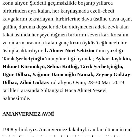
konu alıyor. Şiddetli geçimsizlikle boşanıp yıllarca
birbirinden ayrı kalan, her karşılaşmada ezeli-ebedi
kavgalarını tekrarlayan, birbirlerine dava üstüne dava açan,
gülünç duruma düşseler de bu didişmeden adeta zevk alan
fakat aslında her şeye rağmen birbirini seven karı kocanın
ve onların arasında kalan genç kızın öyküsü eğlenceli bir
üslupla aktarılıyor.
İ. Ahmet Nuri Sekizinci
’nin yazdığı
Tarık Şerbetçioğlu
’nun yönettiği oyunda;
Aybar Taştekin,
Hikmet Körmükçü, Selma Kutluğ, Tarık Şerbetçioğlu,
Uğur Dilbaz, Yağmur Damcıoğlu Namak, Zeynep Göktay
Dilbaz, Zihni Göktay
rol alıyor. Oyun, 28-30 Mart 2019
tarihleri arasında Sultangazi Hoca Ahmet Yesevi
Sahnesi’nde.
AMANVERMEZ AVNİ
1908 yılındayız. Amanvermez lakabıyla anılan dönemin en