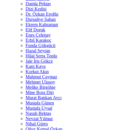
Damla Pektaş
Dizi Kedisi
Dr. Özkan Eroğlu
Dursaliye Şahan
Ekrem Kahraman
Elif Doruk
Enes Çelenay
Erbil Karakoç
Funda Gökgücü
Hazal Seyran
Hilal Serra Toplu
Jale İris Gökçe
Kani Kaya
Korkut Akın
Mahmut Çaymaz
Mehmet Ulusoy
Melike Birgölge
Mine Bora Diri
Murat Batıkan Avcı
Mustafa Günen
Mustafa Uysal
Nasuh Bektaş
Nevzat Yılmaz
Nihal Güres
Oğuz Kemal Özkan