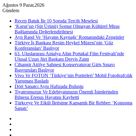
Ağustos 9 Pazar,2026
Gündem
Recep Batuk İle 10 Soruda Tercih Meselesi
‘Kurut’un (Süt Ürünü) Somut Olmayan Kültürel Miras
Bağlamında Değerlendirilmesi
Ayn Rand Ve ‘Hayatın Kaynağı’ Romanındaki Zenginler
Türkiye İş Bankası Resim Heykel Müzesi’nin ‘Güz
Konferansları’ Başlıyor
63. Uluslararası Antalya Altın Portakal Film Festivali’nde
Ulusal Uzun Jüri Başkanı Derviş Zaim
Cihangir Atölye Sahnesi Konservatuvar Giriş Sınavı
Başvuruları Başlıyor
Vivo Ve FOTON ‘Türkiye’nin Portreleri’ Mobil Fotoğrafçılık
Yarışması Başladı
Dört Sanatçı Aynı Hafızada Buluştu
Tiyatromuzun Ve Edebiyatımızın Önemli İsimlerinden
Bilgesu Erenus Hayatını Kaybetti
Türkçeye Ve Etkili İletişime Kapsamlı Bir Rehber: ‘Konuşma
Sanatı’
Kenar
Bölmesi
Rastgele
Makale
Instagram
YouTube