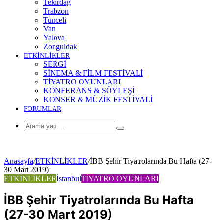
Tekirdağ
Trabzon
Tunceli
Van
Yalova
Zonguldak
ETKİNLİKLER
SERGİ
SİNEMA & FİLM FESTİVALİ
TİYATRO OYUNLARI
KONFERANS & SÖYLEŞİ
KONSER & MÜZİK FESTİVALİ
FORUMLAR
Arama
yap
...
Anasayfa
/
ETKİNLİKLER
/
İBB Şehir Tiyatrolarında Bu Hafta (27-
30 Mart 2019)
ETKİNLİKLER
İstanbul
TİYATRO OYUNLARI
İBB Şehir Tiyatrolarında Bu Hafta
(27-30 Mart 2019)