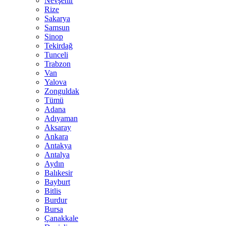
Nevşehir
Rize
Sakarya
Samsun
Sinop
Tekirdağ
Tunceli
Trabzon
Van
Yalova
Zonguldak
Tümü
Adana
Adıyaman
Aksaray
Ankara
Antakya
Antalya
Aydın
Balıkesir
Bayburt
Bitlis
Burdur
Bursa
Çanakkale