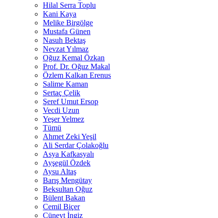
Hilal Serra Toplu
Kani Kaya
Melike Birgölge
Mustafa Günen
Nasuh Bektaş
Nevzat Yılmaz
Oğuz Kemal Özkan
Prof. Dr. Oğuz Makal
Özlem Kalkan Erenus
Salime Kaman
Sertaç Çelik
Şeref Umut Ersop
Vecdi Uzun
Yeşer Yelmez
Tümü
Ahmet Zeki Yeşil
Ali Serdar Çolakoğlu
Asya Kafkasyalı
Ayşegül Özdek
Aysu Altaş
Barış Mengütay
Beksultan Oğuz
Bülent Bakan
Cemil Biçer
Cüneyt İngiz