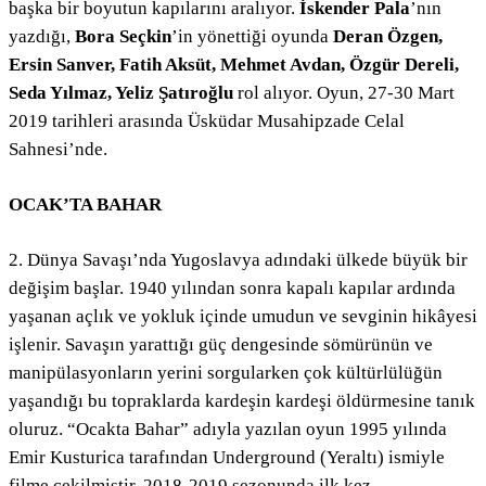
başka bir boyutun kapılarını aralıyor.
İskender Pala
’nın
yazdığı,
Bora Seçkin
’in yönettiği oyunda
Deran Özgen,
Ersin Sanver, Fatih Aksüt, Mehmet Avdan, Özgür Dereli,
Seda Yılmaz, Yeliz Şatıroğlu
rol alıyor. Oyun, 27-30 Mart
2019 tarihleri arasında Üsküdar Musahipzade Celal
Sahnesi’nde.
OCAK’TA BAHAR
2. Dünya Savaşı’nda Yugoslavya adındaki ülkede büyük bir
değişim başlar. 1940 yılından sonra kapalı kapılar ardında
yaşanan açlık ve yokluk içinde umudun ve sevginin hikâyesi
işlenir. Savaşın yarattığı güç dengesinde sömürünün ve
manipülasyonların yerini sorgularken çok kültürlülüğün
yaşandığı bu topraklarda kardeşin kardeşi öldürmesine tanık
oluruz. “Ocakta Bahar” adıyla yazılan oyun 1995 yılında
Emir Kusturica tarafından Underground (Yeraltı) ismiyle
filme çekilmiştir. 2018-2019 sezonunda ilk kez