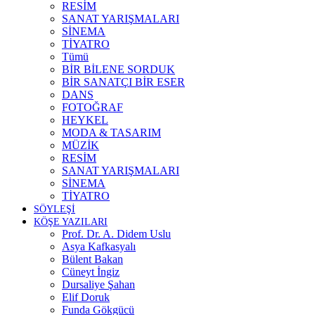
RESİM
SANAT YARIŞMALARI
SİNEMA
TİYATRO
Tümü
BİR BİLENE SORDUK
BİR SANATÇI BİR ESER
DANS
FOTOĞRAF
HEYKEL
MODA & TASARIM
MÜZİK
RESİM
SANAT YARIŞMALARI
SİNEMA
TİYATRO
SÖYLEŞİ
KÖŞE YAZILARI
Prof. Dr. A. Didem Uslu
Asya Kafkasyalı
Bülent Bakan
Cüneyt İngiz
Dursaliye Şahan
Elif Doruk
Funda Gökgücü