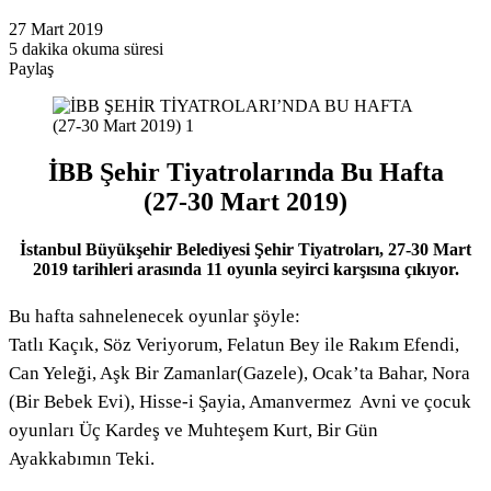
27 Mart 2019
5 dakika okuma süresi
Paylaş
Facebook
Twitter
LinkedIn
Pinterest
Messenger
Messenger
WhatsApp
Telegram
E-
Yazdır
Posta
ile
paylaş
İBB Şehir Tiyatrolarında Bu Hafta
(27-30 Mart 2019)
İstanbul Büyükşehir Belediyesi Şehir Tiyatroları, 27-30 Mart
2019 tarihleri arasında 11 oyunla seyirci karşısına çıkıyor.
Bu hafta sahnelenecek oyunlar şöyle:
Tatlı Kaçık, Söz Veriyorum, Felatun Bey ile Rakım Efendi,
Can Yeleği, Aşk Bir Zamanlar(Gazele), Ocak’ta Bahar, Nora
(Bir Bebek Evi), Hisse-i Şayia, Amanvermez Avni ve çocuk
oyunları Üç Kardeş ve Muhteşem Kurt, Bir Gün
Ayakkabımın Teki.