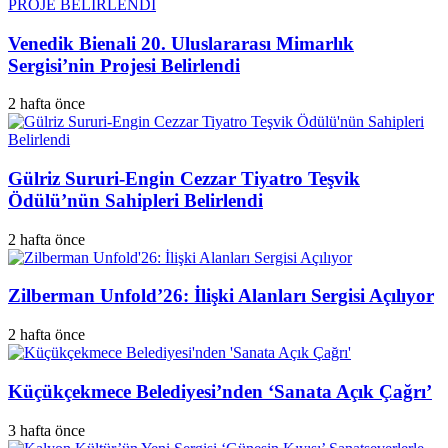
Venedik Bienali 20. Uluslararası Mimarlık
Sergisi’nin Projesi Belirlendi
2 hafta önce
Gülriz Sururi-Engin Cezzar Tiyatro Teşvik
Ödülü’nün Sahipleri Belirlendi
2 hafta önce
Zilberman Unfold’26: İlişki Alanları Sergisi Açılıyor
2 hafta önce
Küçükçekmece Belediyesi’nden ‘Sanata Açık Çağrı’
3 hafta önce