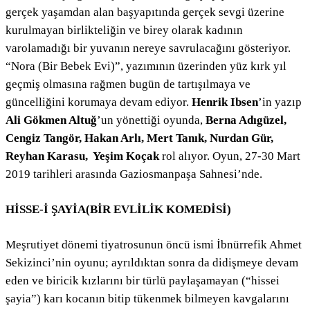
gerçek yaşamdan alan başyapıtında gerçek sevgi üzerine
kurulmayan birlikteliğin ve birey olarak kadının
varolamadığı bir yuvanın nereye savrulacağını gösteriyor.
“Nora (Bir Bebek Evi)”, yazımının üzerinden yüz kırk yıl
geçmiş olmasına rağmen bugün de tartışılmaya ve
güncelliğini korumaya devam ediyor.
Henrik Ibsen
’in yazıp
Ali Gökmen Altuğ
’un yönettiği oyunda,
Berna Adıgüzel,
Cengiz Tangör, Hakan Arlı, Mert Tanık, Nurdan Gür,
Reyhan Karasu, Yeşim Koçak
rol alıyor. Oyun, 27-30 Mart
2019 tarihleri arasında Gaziosmanpaşa Sahnesi’nde.
HİSSE-İ ŞAYİA
(BİR EVLİLİK KOMEDİSİ)
Meşrutiyet dönemi tiyatrosunun öncü ismi İbnürrefik Ahmet
Sekizinci’nin oyunu; ayrıldıktan sonra da didişmeye devam
eden ve biricik kızlarını bir türlü paylaşamayan (“hissei
şayia”) karı kocanın bitip tükenmek bilmeyen kavgalarını