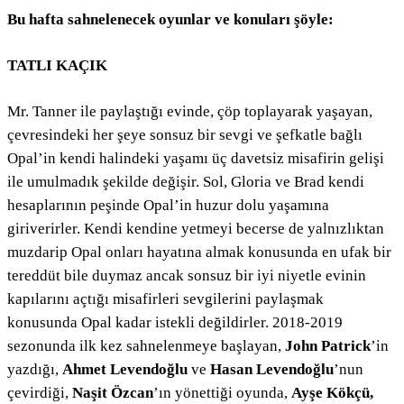
Bu hafta sahnelenecek oyunlar ve konuları şöyle:
TATLI KAÇIK
Mr. Tanner ile paylaştığı evinde, çöp toplayarak yaşayan,
çevresindeki her şeye sonsuz bir sevgi ve şefkatle bağlı
Opal’in kendi halindeki yaşamı üç davetsiz misafirin gelişi
ile umulmadık şekilde değişir. Sol, Gloria ve Brad kendi
hesaplarının peşinde Opal’in huzur dolu yaşamına
giriverirler. Kendi kendine yetmeyi becerse de yalnızlıktan
muzdarip Opal onları hayatına almak konusunda en ufak bir
tereddüt bile duymaz ancak sonsuz bir iyi niyetle evinin
kapılarını açtığı misafirleri sevgilerini paylaşmak
konusunda Opal kadar istekli değildirler. 2018-2019
sezonunda ilk kez sahnelenmeye başlayan,
John Patrick
’in
yazdığı,
Ahmet Levendoğlu
ve
Hasan Levendoğlu
’nun
çevirdiği,
Naşit Özcan
’ın yönettiği oyunda,
Ayşe Kökçü,