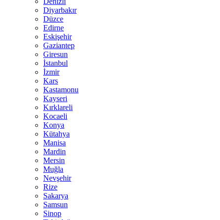
Denizli
Diyarbakır
Düzce
Edirne
Eskişehir
Gaziantep
Giresun
İstanbul
İzmir
Kars
Kastamonu
Kayseri
Kırklareli
Kocaeli
Konya
Kütahya
Manisa
Mardin
Mersin
Muğla
Nevşehir
Rize
Sakarya
Samsun
Sinop