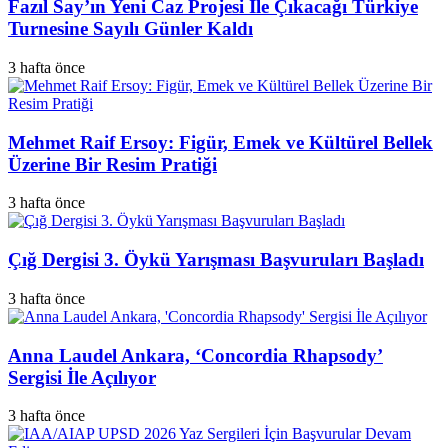
Fazıl Say’ın Yeni Caz Projesi İle Çıkacağı Türkiye
Turnesine Sayılı Günler Kaldı
3 hafta önce
Mehmet Raif Ersoy: Figür, Emek ve Kültürel Bellek
Üzerine Bir Resim Pratiği
3 hafta önce
Çığ Dergisi 3. Öykü Yarışması Başvuruları Başladı
3 hafta önce
Anna Laudel Ankara, ‘Concordia Rhapsody’
Sergisi İle Açılıyor
3 hafta önce