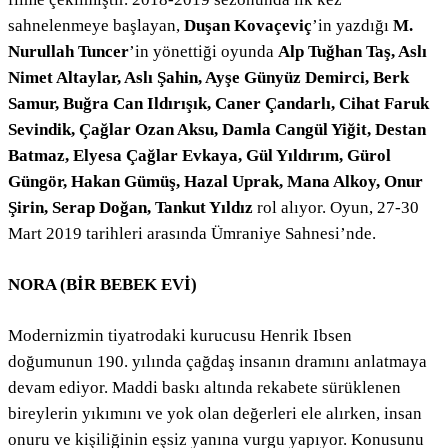
sahnelenmeye başlayan,
Duşan Kovaçeviç
’in yazdığı
M.
Nurullah Tuncer
’in yönettiği oyunda
Alp Tuğhan Taş, Aslı
Nimet Altaylar, Aslı Şahin, Ayşe Günyüz Demirci, Berk
Samur, Buğra Can Ildırışık, Caner Çandarlı, Cihat Faruk
Sevindik, Çağlar Ozan Aksu, Damla Cangül Yiğit, Destan
Batmaz, Elyesa Çağlar Evkaya, Gül Yıldırım, Gürol
Güngör, Hakan Gümüş, Hazal Uprak, Mana Alkoy, Onur
Şirin, Serap Doğan, Tankut Yıldız
rol alıyor. Oyun, 27-30
Mart 2019 tarihleri arasında Ümraniye Sahnesi’nde.
NORA (BİR BEBEK EVİ)
Modernizmin tiyatrodaki kurucusu Henrik Ibsen
doğumunun 190. yılında çağdaş insanın dramını anlatmaya
devam ediyor. Maddi baskı altında rekabete sürüklenen
bireylerin yıkımını ve yok olan değerleri ele alırken, insan
onuru ve kişiliğinin eşsiz yanına vurgu yapıyor. Konusunu