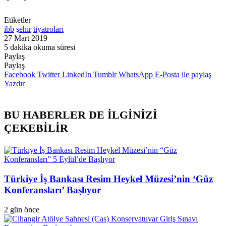
Etiketler
ibb
şehir
tiyatroları
27 Mart 2019
5 dakika okuma süresi
Paylaş
Facebook
Twitter
LinkedIn
Pinterest
Messenger
Messenger
WhatsApp
Telegram
E-
Yazdır
Paylaş
Posta
Facebook
Twitter
LinkedIn
Tumblr
WhatsApp
E-Posta ile paylaş
ile
Yazdır
paylaş
BU HABERLER DE İLGİNİZİ
ÇEKEBİLİR
Türkiye İş Bankası Resim Heykel Müzesi’nin ‘Güz
Konferansları’ Başlıyor
2 gün önce