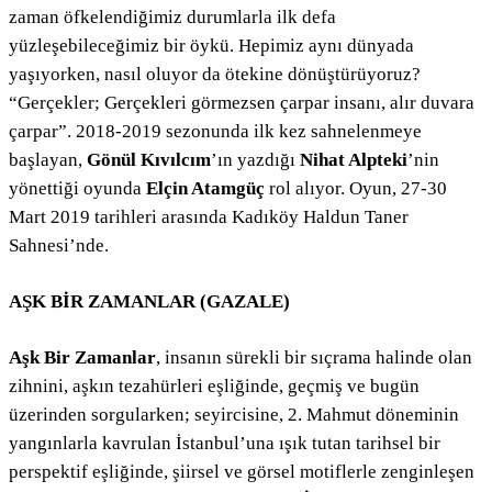
zaman öfkelendiğimiz durumlarla ilk defa
yüzleşebileceğimiz bir öykü. Hepimiz aynı dünyada
yaşıyorken, nasıl oluyor da ötekine dönüştürüyoruz?
“Gerçekler; Gerçekleri görmezsen çarpar insanı, alır duvara
çarpar”. 2018-2019 sezonunda ilk kez sahnelenmeye
başlayan,
Gönül Kıvılcım
’ın yazdığı
Nihat Alpteki
’nin
yönettiği oyunda
Elçin Atamgüç
rol alıyor. Oyun, 27-30
Mart 2019 tarihleri arasında Kadıköy Haldun Taner
Sahnesi’nde.
AŞK BİR ZAMANLAR (GAZALE)
Aşk Bir Zamanlar
, insanın sürekli bir sıçrama halinde olan
zihnini, aşkın tezahürleri eşliğinde, geçmiş ve bugün
üzerinden sorgularken; seyircisine, 2. Mahmut döneminin
yangınlarla kavrulan İstanbul’una ışık tutan tarihsel bir
perspektif eşliğinde, şiirsel ve görsel motiflerle zenginleşen