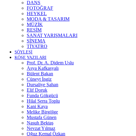
DANS
FOTOĞRAF
HEYKEL
MODA & TASARIM
MÜZİK
RESİM
SANAT YARIŞMALARI
SİNEMA
TİYATRO
SÖYLEŞİ
KÖŞE YAZILARI
Prof. Dr. A. Didem Uslu
Asya Kafkasyalı
Bülent Bakan
Cüneyt İngiz
Dursaliye Şahan
Elif Doruk
Funda Gökgücü
Hilal Serra Toplu
Kani Kaya
Melike Birgölge
Mustafa Günen
Nasuh Bektaş
Nevzat Yılmaz
Oğuz Kemal Özkan