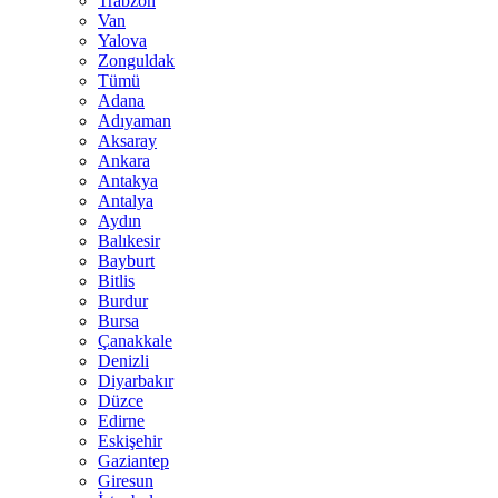
Trabzon
Van
Yalova
Zonguldak
Tümü
Adana
Adıyaman
Aksaray
Ankara
Antakya
Antalya
Aydın
Balıkesir
Bayburt
Bitlis
Burdur
Bursa
Çanakkale
Denizli
Diyarbakır
Düzce
Edirne
Eskişehir
Gaziantep
Giresun