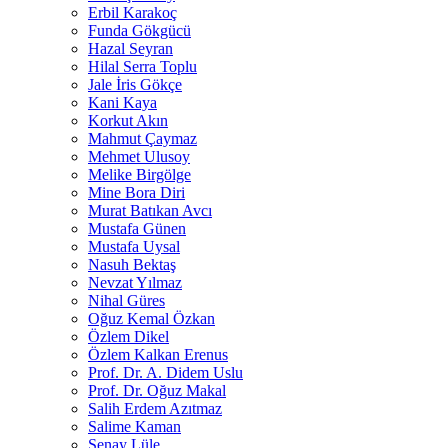
Erbil Karakoç
Funda Gökgücü
Hazal Seyran
Hilal Serra Toplu
Jale İris Gökçe
Kani Kaya
Korkut Akın
Mahmut Çaymaz
Mehmet Ulusoy
Melike Birgölge
Mine Bora Diri
Murat Batıkan Avcı
Mustafa Günen
Mustafa Uysal
Nasuh Bektaş
Nevzat Yılmaz
Nihal Güres
Oğuz Kemal Özkan
Özlem Dikel
Özlem Kalkan Erenus
Prof. Dr. A. Didem Uslu
Prof. Dr. Oğuz Makal
Salih Erdem Azıtmaz
Salime Kaman
Şenay Lüle