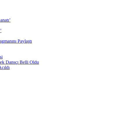
anatı’
’
agmanını Paylaştı
si
ek Dansçı Belli Oldu
Açıldı