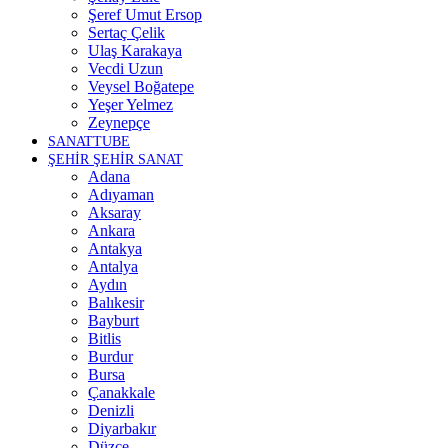
Şeref Umut Ersop
Sertaç Çelik
Ulaş Karakaya
Vecdi Uzun
Veysel Boğatepe
Yeşer Yelmez
Zeynepçe
SANATTUBE
ŞEHİR ŞEHİR SANAT
Adana
Adıyaman
Aksaray
Ankara
Antakya
Antalya
Aydın
Balıkesir
Bayburt
Bitlis
Burdur
Bursa
Çanakkale
Denizli
Diyarbakır
Düzce