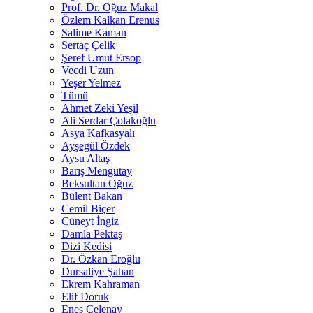
Prof. Dr. Oğuz Makal
Özlem Kalkan Erenus
Salime Kaman
Sertaç Çelik
Şeref Umut Ersop
Vecdi Uzun
Yeşer Yelmez
Tümü
Ahmet Zeki Yeşil
Ali Serdar Çolakoğlu
Asya Kafkasyalı
Ayşegül Özdek
Aysu Altaş
Barış Mengütay
Beksultan Oğuz
Bülent Bakan
Cemil Biçer
Cüneyt İngiz
Damla Pektaş
Dizi Kedisi
Dr. Özkan Eroğlu
Dursaliye Şahan
Ekrem Kahraman
Elif Doruk
Enes Çelenay