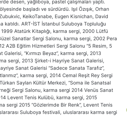
rde desen, yağlıboya, pastel çalışmaları yaptı.
lyesinde başladı ve sürdürdü. Işıl Özışık, Orhan
 Zubukvic, KeikoTanabe, Eugen Kisnichan, David
na katıldı. ART-İST İstanbul Suluboya Topluluğu
r: 1999 Atatürk Kitaplığı, karma sergi, 2000 Lütfü
Güzel Sanatlar Sergi Salonu, karma sergi, 2002 Pera
12 A2B Eğitim Hizmetleri Sergi Salonu “5 Resim, 5
t Galerisi, “Kırmızı Beyaz”, karma sergi, 2013
ma sergi, 2013 Şirket-i Hayriye Sanat Galerisi,
 Hayriye Sanat Galerisi “Sadece Sanata Tarafız”,
tlarımız”, karma sergi, 2014 Cemal Reşit Rey Sergi
Türkan Saylan Kültür Merkezi, “Soma ile Sanatsal
neği Sergi Salonu, karma sergi 2014 Venüs Sanat
014 Levent Tenis Kulübü, karma sergi, 2015
ma sergi 2015 “Gözlerimde Bir Renk”, Levent Tenis
slararası Suluboya festivali, uluslararası karma sergi