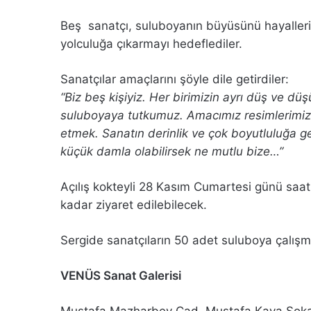
Beş sanatçı, suluboyanın büyüsünü hayalleriy
yolculuğa çıkarmayı hedeflediler.
Sanatçılar amaçlarını şöyle dile getirdiler:
“Biz beş kişiyiz. Her birimizin ayrı düş ve düş
suluboyaya tutkumuz. Amacımız resimlerimize 
etmek. Sanatın derinlik ve çok boyutluluğa g
küçük damla olabilirsek ne mutlu bize…”
Açılış kokteyli 28 Kasım Cumartesi günü saat 
kadar ziyaret edilebilecek.
Sergide sanatçıların 50 adet suluboya çalışm
VENÜS Sanat Galerisi
Mustafa Mazharbey Cad. Mustafa Kaya Sok