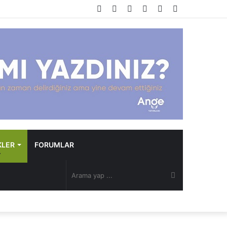
Facebook
Twitter
YouTube
Instagram
Rastgele
Kenar
Makale
Bölmesi
KLER
FORUMLAR
Arama
yap