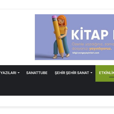
 YAZILARI
SANATTUBE
ŞEHİR ŞEHİR SANAT
ETKİNLİ