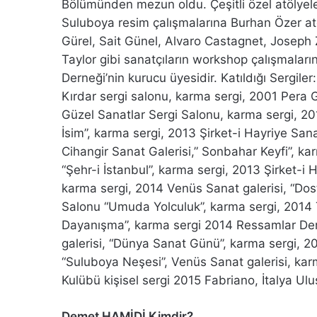
Bölümünden mezun oldu. Çeşitli özel atölyele
Suluboya resim çalışmalarına Burhan Özer atö
Gürel, Sait Günel, Alvaro Castagnet, Joseph
Taylor gibi sanatçıların workshop çalışmaları
Derneği’nin kurucu üyesidir. Katıldığı Sergile
Kırdar sergi salonu, karma sergi, 2001 Pera 
Güzel Sanatlar Sergi Salonu, karma sergi, 20
İsim”, karma sergi, 2013 Şirket-i Hayriye Sana
Cihangir Sanat Galerisi,” Sonbahar Keyfi”, kar
“Şehr-i İstanbul”, karma sergi, 2013 Şirket-i
karma sergi, 2014 Venüs Sanat galerisi, “Dos
Salonu “Umuda Yolculuk”, karma sergi, 2014 
Dayanışma”, karma sergi 2014 Ressamlar Der
galerisi, “Dünya Sanat Günü”, karma sergi, 2
“Suluboya Neşesi”, Venüs Sanat galerisi, kar
Kulübü kişisel sergi 2015 Fabriano, İtalya Ulu
Demet HAMİDİ Kimdir?