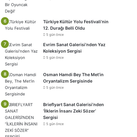
Türkiye Kültür Yolu Festivali’nin
12. Durağı Belli Oldu
5 gün önce
Evrim Sanat Galerisi’nden Yaz
Koleksiyon Sergisi
5 gün önce
Osman Hamdi Bey The Met’in
Oryantalizm Sergisinde
5 gün önce
Brieflyart Sanat Galerisi’nden
‘İlklerin İnsanı Zeki Sözer’
Sergisi
5 gün önce