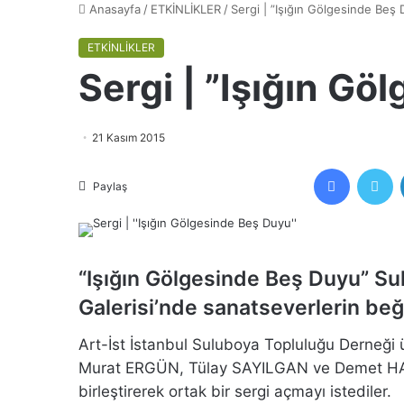
Anasayfa
/
ETKİNLİKLER
/
Sergi | ”Işığın Gölgesinde Beş
ETKİNLİKLER
Sergi | ”Işığın G
21 Kasım 2015
Facebook
Tw
Paylaş
“Işığın Gölgesinde Beş Duyu” S
Galerisi’nde sanatseverlerin be
Art-İst İstanbul Suluboya Topluluğu Derneği
Murat ERGÜN, Tülay SAYILGAN ve Demet HAMİD
birleştirerek ortak bir sergi açmayı istediler.