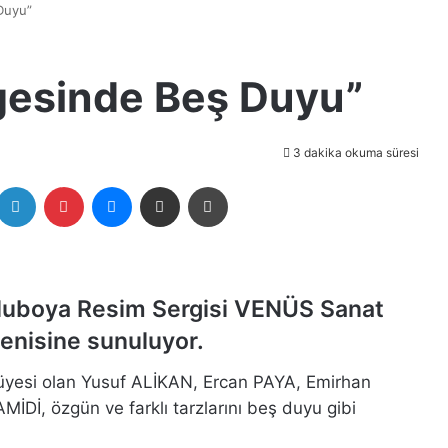
 Duyu”
ölgesinde Beş Duyu”
3 dakika okuma süresi
itter
LinkedIn
Pinterest
Messenger
E-Posta ile paylaş
Yazdır
uluboya Resim Sergisi VENÜS Sanat
ğenisine sunuluyor.
 üyesi olan Yusuf ALİKAN, Ercan PAYA, Emirhan
İ, özgün ve farklı tarzlarını beş duyu gibi