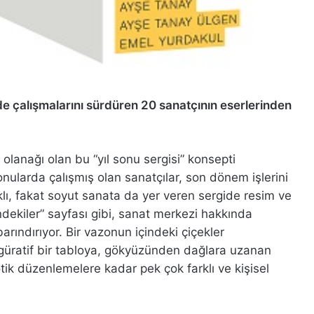
e çalışmalarını sürdüren 20 sanatçının eserlerinden
 olanağı olan bu “yıl sonu sergisi” konsepti
onularda çalışmış olan sanatçılar, son dönem işlerini
lıklı, fakat soyut sanata da yer veren sergide resim ve
çindekiler” sayfası gibi, sanat merkezi hakkında
barındırıyor. Bir vazonun içindeki çiçekler
güratif bir tabloya, gökyüzünden dağlara uzanan
ik düzenlemelere kadar pek çok farklı ve kişisel