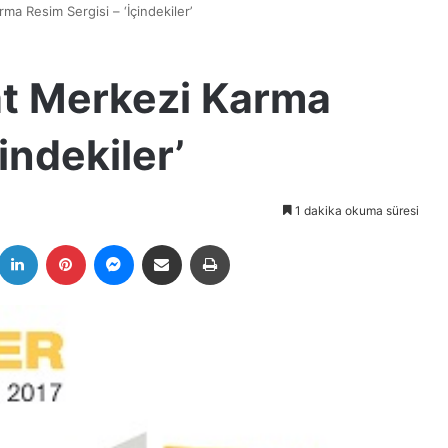
ma Resim Sergisi – ‘İçindekiler’
at Merkezi Karma
indekiler’
1 dakika okuma süresi
k
witter
LinkedIn
Pinterest
Messenger
E-Posta ile paylaş
Yazdır