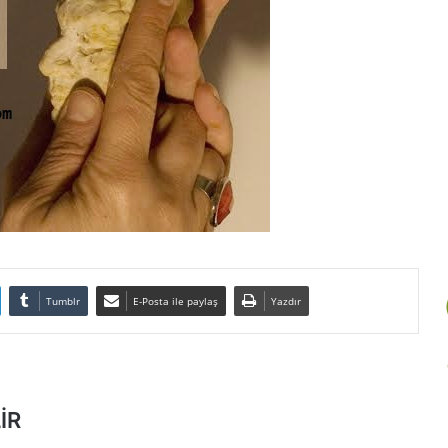
Tumblr
E-Posta ile paylaş
Yazdır
İR