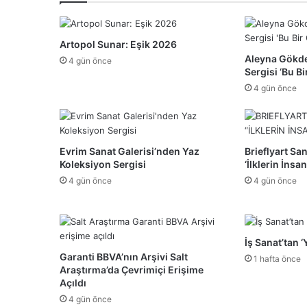
Artopol Sunar: Eşik 2026
Aleyna Gökdem
4 gün önce
Sergisi ‘Bu B
4 gün önce
Evrim Sanat Galerisi’nden Yaz
Brieflyart Sa
Koleksiyon Sergisi
‘İlklerin İnsa
4 gün önce
4 gün önce
İş Sanat’tan 
Garanti BBVA’nın Arşivi Salt
1 hafta önce
Araştırma’da Çevrimiçi Erişime
Açıldı
4 gün önce