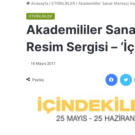
Anasayfa
/
ETKİNLİKLER
/
Akademililer Sanat Merkezi Kar
ETKİNLİKLER
Akademililer San
Resim Sergisi – ‘İç
14 Mayıs 2017
Faceboo
T
Paylaş