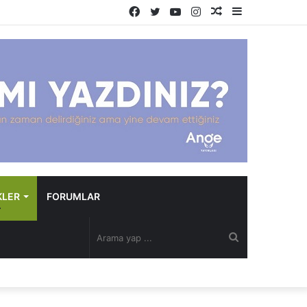
Facebook
Twitter
YouTube
Instagram
Rastgele
Kenar
Makale
Bölmesi
KLER
FORUMLAR
Arama
yap