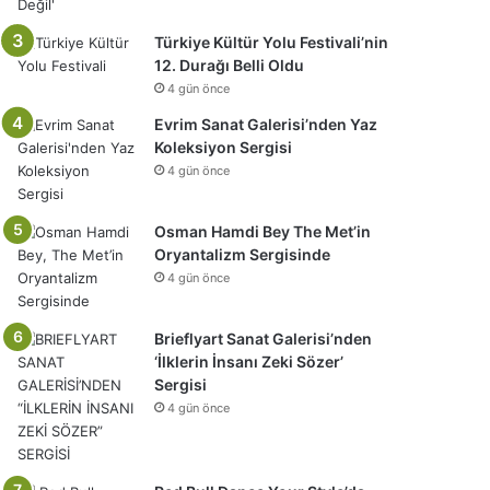
Türkiye Kültür Yolu Festivali’nin
12. Durağı Belli Oldu
4 gün önce
Evrim Sanat Galerisi’nden Yaz
Koleksiyon Sergisi
4 gün önce
Osman Hamdi Bey The Met’in
Oryantalizm Sergisinde
4 gün önce
Brieflyart Sanat Galerisi’nden
‘İlklerin İnsanı Zeki Sözer’
Sergisi
4 gün önce