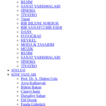
RESİM
SANAT YARIŞMALARI
SİNEMA
TİYATRO
Tümü
BİR BİLENE SORDUK
BİR SANATÇI BİR ESER
DANS
FOTOĞRAF
HEYKEL
MODA & TASARIM
MÜZİK
RESİM
SANAT YARIŞMALARI
SİNEMA
TİYATRO
SÖYLEŞİ
KÖŞE YAZILARI
Prof. Dr. A. Didem Uslu
Asya Kafkasyalı
Bülent Bakan
Cüneyt İngiz
Dursaliye Şahan
Elif Doruk
Funda Gökgücü