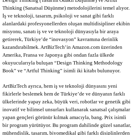
Design Thinking (Tasarım Odaklı Düşünme) ve Artful
Thinking (Sanatsal Düşünme) metodolojilerini temel alıyor.
İş ve teknoloji, tasarım, psikoloji ve sanat gibi farklı
alanlardaki profesyonellerden oluşan multidisipliner ekibin
misyonu, sanatı iş ve ve teknoloji dünyasıyla bir araya
getirerek, Türkiye’de “inovasyon” kavramına derinlik
kazandırabilmek. ArtBizTech’in Amazon.com üzerinden
Amerika, Fransa ve Japonya gibi ondan fazla ülkede
okuyucularıyla buluşan “Design Thinking Methodology
Book” ve “Artful Thinking” isimli iki kitabı bulunuyor.
ArtBizTech ayrıca, hem iş ve teknoloji dünyasını yeni
fikirlerle beslemek hem de Türkiye’de ve dünyanın farklı
ülkelerinde yapay zeka, büyük veri, robotlar ve genetik gibi
inovatif ve bilimsel unsurları kullanarak sanatsal çalışmalar
yapan gençleri görünür kılmak amacıyla, bang. Prix isimli
bir program yürütüyor. Bu program dahilinde güzel sanatlar,
mühendislik, tasarım, biyomedikal gibi farklı disiplinlerden