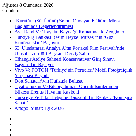
Ağustos 8 Cumartesi,2026
Gündem
‘Kurut’un (Süt Ürünü) Somut Olmayan Kültürel Miras
Bağlamında Değerlendirilmesi
Ayn Rand Ve ‘Hayatın Kaynağı’ Romanındaki Zenginler
Türkiye İş Bankası Resim Heykel Müzesi’nin ‘Güz
Konferansları’ Başlıyor
63. Uluslararası Antalya Altın Portakal Film Festivali’nde
Ulusal Uzun Jüri Başkanı Derviş Zaim
Cihangir Atölye Sahnesi Konservatuvar Giriş Sınavı
Başvuruları Başlıyor
Vivo Ve FOTON ‘Türkiye’nin Portreleri’ Mobil Fotoğrafçılık
Yarışması Başladı
Dört Sanatçı Aynı Hafızada Buluştu
Tiyatromuzun Ve Edebiyatımızın Önemli İsimlerinden
Bilgesu Erenus Hayatını Kaybetti
Türkçeye Ve Etkili İletişime Kapsamlı Bir Rehber: ‘Konuşma
Sanatı’
Artopol Sunar: Eşik 2026
Kenar
Bölmesi
Rastgele
Makale
Instagram
YouTube