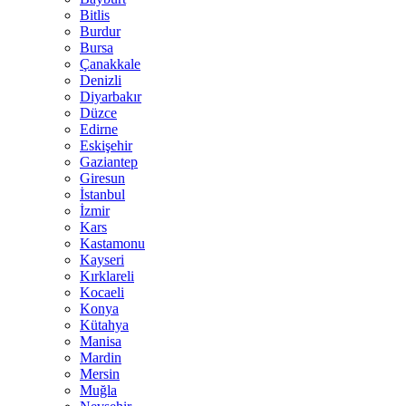
Bitlis
Burdur
Bursa
Çanakkale
Denizli
Diyarbakır
Düzce
Edirne
Eskişehir
Gaziantep
Giresun
İstanbul
İzmir
Kars
Kastamonu
Kayseri
Kırklareli
Kocaeli
Konya
Kütahya
Manisa
Mardin
Mersin
Muğla