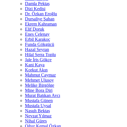
Damla Pektaş
Dizi Kedisi
Dr. Özkan Eroğlu
Dursaliye Şahan
Ekrem Kahraman
Elif Doruk
Enes Çelenay
Erbil Karakoç
Funda Gökgücü
Hazal Seyran
Hilal Serra Toplu
Jale İris Gökçe
Kani Kaya
Korkut Akın
Mahmut Çaymaz
Mehmet Ulusoy
Melike Birgölge
Mine Bora Diri
Murat Batıkan Avcı
Mustafa Günen
Mustafa Uysal
Nasuh Bektaş
Nevzat Yılmaz
Nihal Güres
Oğuz Kemal Özkan