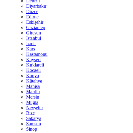
Denizli
Diyarbakır
Düzce
Edirne
Eskişehir
Gaziantep
Giresun
İstanbul
İzmir
Kars
Kastamonu
Kayseri
Kırklareli
Kocaeli
Konya
Kütahya
Manisa
Mardin
Mersin
Muğla
Nevşehir
Rize
Sakarya
Samsun
Sinop