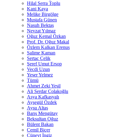
Hilal Serra Toplu
Kani Kaya
Melike Birgölge
Mustafa Günen
Nasuh Bektaş
Nevzat Yılmaz
Oğuz Kemal Özkan
Prof. Dr. Oğuz Makal
Özlem Kalkan Erenus
Salime Kaman
Sertaç Çelik
Şeref Umut Ersop
Vecdi Uzun
Yeşer Yelmez
Tümü
Ahmet Zeki Yeşil
Ali Serdar Çolakoğlu
Asya Kafkasyalı
Ayşegül Özdek
Aysu Altaş
Barış Mengütay
Beksultan Oğuz
Bülent Bakan
Cemil Biçer
Cüneyt İngiz