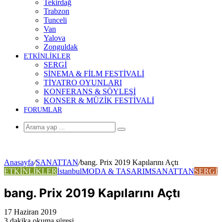
Tekirdağ
Trabzon
Tunceli
Van
Yalova
Zonguldak
ETKİNLİKLER
SERGİ
SİNEMA & FİLM FESTİVALİ
TİYATRO OYUNLARI
KONFERANS & SÖYLEŞİ
KONSER & MÜZİK FESTİVALİ
FORUMLAR
Arama
yap
...
Anasayfa
/
SANATTAN
/
bang. Prix 2019 Kapılarını Açtı
ETKİNLİKLER
İstanbul
MODA & TASARIM
SANATTAN
SERGİ
bang. Prix 2019 Kapılarını Açtı
17 Haziran 2019
3 dakika okuma süresi