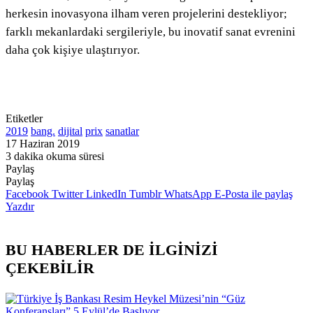
herkesin inovasyona ilham veren projelerini destekliyor;
farklı mekanlardaki sergileriyle, bu inovatif sanat evrenini
daha çok kişiye ulaştırıyor.
Etiketler
2019
bang.
dijital
prix
sanatlar
17 Haziran 2019
3 dakika okuma süresi
Paylaş
Facebook
Twitter
LinkedIn
Pinterest
Messenger
Messenger
WhatsApp
Telegram
E-
Yazdır
Paylaş
Posta
Facebook
Twitter
LinkedIn
Tumblr
WhatsApp
E-Posta ile paylaş
ile
Yazdır
paylaş
BU HABERLER DE İLGİNİZİ
ÇEKEBİLİR