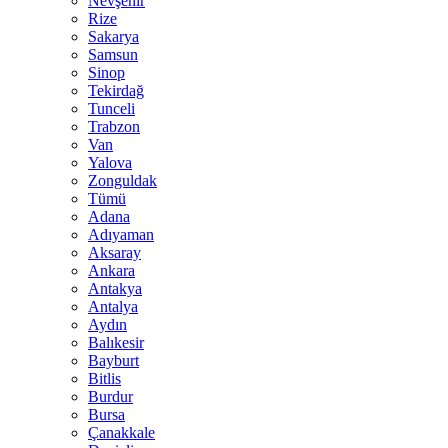
Nevşehir
Rize
Sakarya
Samsun
Sinop
Tekirdağ
Tunceli
Trabzon
Van
Yalova
Zonguldak
Tümü
Adana
Adıyaman
Aksaray
Ankara
Antakya
Antalya
Aydın
Balıkesir
Bayburt
Bitlis
Burdur
Bursa
Çanakkale