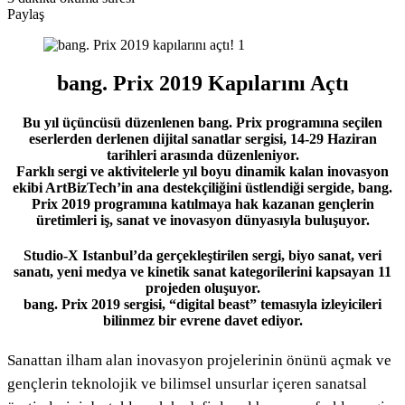
Paylaş
Facebook
Twitter
LinkedIn
Pinterest
Messenger
Messenger
WhatsApp
Telegram
E-
Yazdır
Posta
ile
paylaş
bang. Prix 2019 Kapılarını Açtı
Bu yıl üçüncüsü düzenlenen bang.
Prix programına seçilen
eserlerden derlenen dijital sanatlar sergisi, 14-29 Haziran
tarihleri arasında düzenleniyor.
Farklı sergi ve aktivitelerle yıl boyu dinamik kalan inovasyon
ekibi ArtBizTech’in ana destekçiliğini üstlendiği sergide, bang.
Prix 2019 programına katılmaya hak kazanan gençlerin
üretimleri iş, sanat ve inovasyon dünyasıyla buluşuyor.
Studio-X Istanbul’da gerçekleştirilen sergi, biyo sanat, veri
sanatı, yeni medya ve kinetik sanat kategorilerini kapsayan 11
projeden oluşuyor.
bang. Prix 2019 sergisi, “digital beast” temasıyla izleyicileri
bilinmez bir evrene davet ediyor.
Sanattan ilham alan inovasyon projelerinin önünü açmak ve
gençlerin teknolojik ve bilimsel unsurlar içeren sanatsal