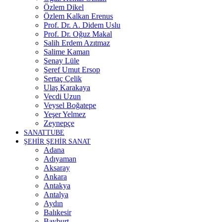
Özlem Dikel
Özlem Kalkan Erenus
Prof. Dr. A. Didem Uslu
Prof. Dr. Oğuz Makal
Salih Erdem Azıtmaz
Salime Kaman
Şenay Lüle
Şeref Umut Ersop
Sertaç Çelik
Ulaş Karakaya
Vecdi Uzun
Veysel Boğatepe
Yeşer Yelmez
Zeynepçe
SANATTUBE
ŞEHİR ŞEHİR SANAT
Adana
Adıyaman
Aksaray
Ankara
Antakya
Antalya
Aydın
Balıkesir
Bayburt