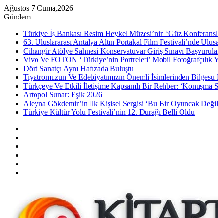
Ağustos 7 Cuma,2026
Gündem
Türkiye İş Bankası Resim Heykel Müzesi’nin ‘Güz Konferansla
63. Uluslararası Antalya Altın Portakal Film Festivali’nde Ulu
Cihangir Atölye Sahnesi Konservatuvar Giriş Sınavı Başvurular
Vivo Ve FOTON ‘Türkiye’nin Portreleri’ Mobil Fotoğrafçılık Y
Dört Sanatçı Aynı Hafızada Buluştu
Tiyatromuzun Ve Edebiyatımızın Önemli İsimlerinden Bilgesu 
Türkçeye Ve Etkili İletişime Kapsamlı Bir Rehber: ‘Konuşma S
Artopol Sunar: Eşik 2026
Aleyna Gökdemir’in İlk Kişisel Sergisi ‘Bu Bir Oyuncak Değil
Türkiye Kültür Yolu Festivali’nin 12. Durağı Belli Oldu
Kenar
Bölmesi
Rastgele
Makale
Instagram
YouTube
Twitter
Facebook