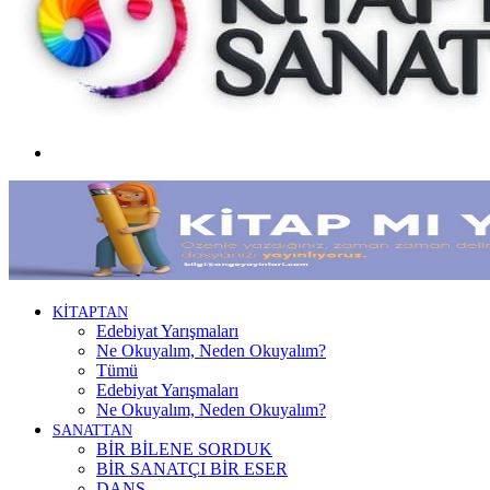
Menü
KİTAPTAN
Edebiyat Yarışmaları
Ne Okuyalım, Neden Okuyalım?
Tümü
Edebiyat Yarışmaları
Ne Okuyalım, Neden Okuyalım?
SANATTAN
BİR BİLENE SORDUK
BİR SANATÇI BİR ESER
DANS