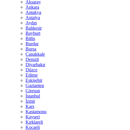
Aksaray
Ankara
Antakya
Antalya
Aydın
Balıkesir
Bayburt
Bitlis
Burdur
Bursa
Çanakkale
Denizli
Diyarbakır
Düzce
Edirne
Eskişehir
Gaziantep
Giresun
İstanbul
İzmir
Kars
Kastamonu
Kayseri
Kırklareli
Kocaeli