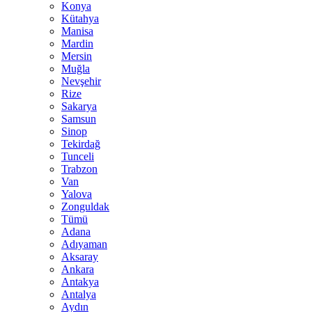
Konya
Kütahya
Manisa
Mardin
Mersin
Muğla
Nevşehir
Rize
Sakarya
Samsun
Sinop
Tekirdağ
Tunceli
Trabzon
Van
Yalova
Zonguldak
Tümü
Adana
Adıyaman
Aksaray
Ankara
Antakya
Antalya
Aydın