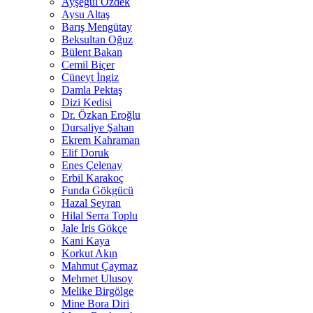
Ayşegül Özdek
Aysu Altaş
Barış Mengütay
Beksultan Oğuz
Bülent Bakan
Cemil Biçer
Cüneyt İngiz
Damla Pektaş
Dizi Kedisi
Dr. Özkan Eroğlu
Dursaliye Şahan
Ekrem Kahraman
Elif Doruk
Enes Çelenay
Erbil Karakoç
Funda Gökgücü
Hazal Seyran
Hilal Serra Toplu
Jale İris Gökçe
Kani Kaya
Korkut Akın
Mahmut Çaymaz
Mehmet Ulusoy
Melike Birgölge
Mine Bora Diri