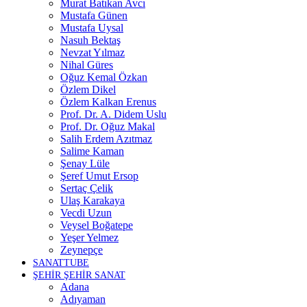
Murat Batıkan Avcı
Mustafa Günen
Mustafa Uysal
Nasuh Bektaş
Nevzat Yılmaz
Nihal Güres
Oğuz Kemal Özkan
Özlem Dikel
Özlem Kalkan Erenus
Prof. Dr. A. Didem Uslu
Prof. Dr. Oğuz Makal
Salih Erdem Azıtmaz
Salime Kaman
Şenay Lüle
Şeref Umut Ersop
Sertaç Çelik
Ulaş Karakaya
Vecdi Uzun
Veysel Boğatepe
Yeşer Yelmez
Zeynepçe
SANATTUBE
ŞEHİR ŞEHİR SANAT
Adana
Adıyaman