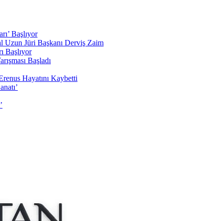
rı’ Başlıyor
sal Uzun Jüri Başkanı Derviş Zaim
ı Başlıyor
arışması Başladı
Erenus Hayatını Kaybetti
anatı’
’