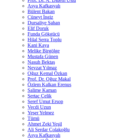
Prof. Dr. A. Didem Uslu
Asya Kafkasyalı
Bülent Bakan
Cüneyt İngiz
Dursaliye Şahan
Elif Doruk
Funda Gökgücü
Hilal Serra Toplu
Kani Kaya
Melike Birgölge
Mustafa Günen
Nasuh Bektaş
Nevzat Yılmaz
Oğuz Kemal Özkan
Prof. Dr. Oğuz Makal
Özlem Kalkan Erenus
Salime Kaman
Sertaç Çelik
Şeref Umut Ersop
Vecdi Uzun
Yeşer Yelmez
Tümü
Ahmet Zeki Yeşil
Ali Serdar Çolakoğlu
Asya Kafkasyalı