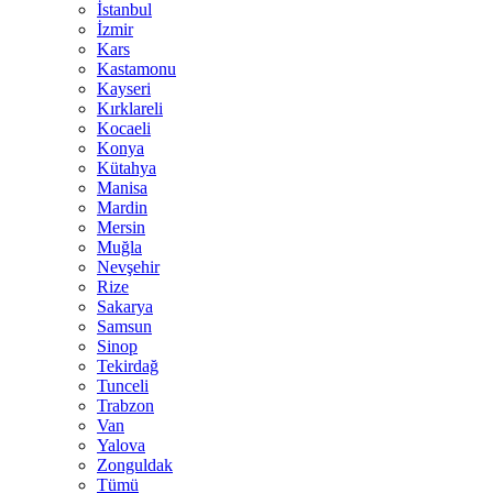
İstanbul
İzmir
Kars
Kastamonu
Kayseri
Kırklareli
Kocaeli
Konya
Kütahya
Manisa
Mardin
Mersin
Muğla
Nevşehir
Rize
Sakarya
Samsun
Sinop
Tekirdağ
Tunceli
Trabzon
Van
Yalova
Zonguldak
Tümü