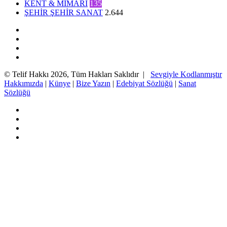
KENT & MİMARİ
135
ŞEHİR ŞEHİR SANAT
2.644
Facebook
Twitter
YouTube
Instagram
© Telif Hakkı 2026, Tüm Hakları Saklıdır |
Sevgiyle Kodlanmıştır
Hakkımızda
|
Künye
|
Bize Yazın
|
Edebiyat Sözlüğü
|
Sanat
Sözlüğü
Facebook
Twitter
YouTube
Instagram
Başa
dön
tuşu