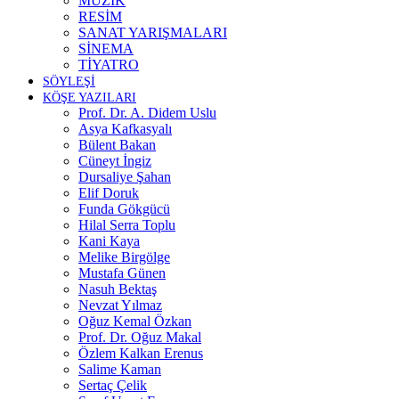
MÜZİK
RESİM
SANAT YARIŞMALARI
SİNEMA
TİYATRO
SÖYLEŞİ
KÖŞE YAZILARI
Prof. Dr. A. Didem Uslu
Asya Kafkasyalı
Bülent Bakan
Cüneyt İngiz
Dursaliye Şahan
Elif Doruk
Funda Gökgücü
Hilal Serra Toplu
Kani Kaya
Melike Birgölge
Mustafa Günen
Nasuh Bektaş
Nevzat Yılmaz
Oğuz Kemal Özkan
Prof. Dr. Oğuz Makal
Özlem Kalkan Erenus
Salime Kaman
Sertaç Çelik