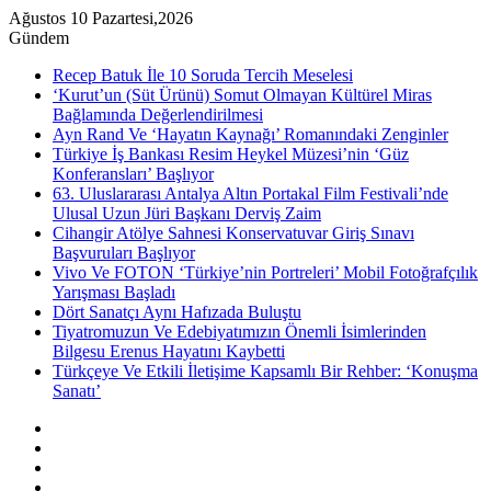
Ağustos 10 Pazartesi,2026
Gündem
Recep Batuk İle 10 Soruda Tercih Meselesi
‘Kurut’un (Süt Ürünü) Somut Olmayan Kültürel Miras
Bağlamında Değerlendirilmesi
Ayn Rand Ve ‘Hayatın Kaynağı’ Romanındaki Zenginler
Türkiye İş Bankası Resim Heykel Müzesi’nin ‘Güz
Konferansları’ Başlıyor
63. Uluslararası Antalya Altın Portakal Film Festivali’nde
Ulusal Uzun Jüri Başkanı Derviş Zaim
Cihangir Atölye Sahnesi Konservatuvar Giriş Sınavı
Başvuruları Başlıyor
Vivo Ve FOTON ‘Türkiye’nin Portreleri’ Mobil Fotoğrafçılık
Yarışması Başladı
Dört Sanatçı Aynı Hafızada Buluştu
Tiyatromuzun Ve Edebiyatımızın Önemli İsimlerinden
Bilgesu Erenus Hayatını Kaybetti
Türkçeye Ve Etkili İletişime Kapsamlı Bir Rehber: ‘Konuşma
Sanatı’
Kenar
Bölmesi
Rastgele
Makale
Instagram
YouTube