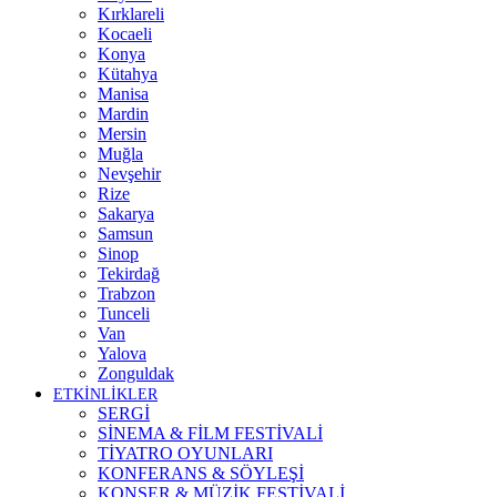
Kırklareli
Kocaeli
Konya
Kütahya
Manisa
Mardin
Mersin
Muğla
Nevşehir
Rize
Sakarya
Samsun
Sinop
Tekirdağ
Trabzon
Tunceli
Van
Yalova
Zonguldak
ETKİNLİKLER
SERGİ
SİNEMA & FİLM FESTİVALİ
TİYATRO OYUNLARI
KONFERANS & SÖYLEŞİ
KONSER & MÜZİK FESTİVALİ