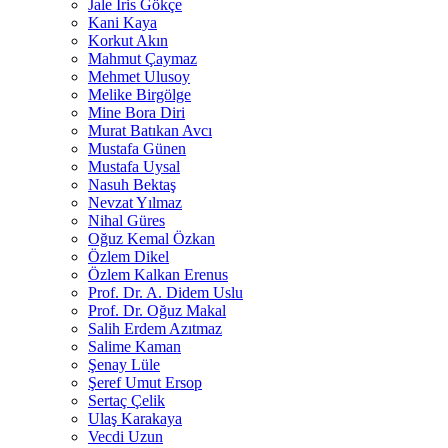
Jale İris Gökçe
Kani Kaya
Korkut Akın
Mahmut Çaymaz
Mehmet Ulusoy
Melike Birgölge
Mine Bora Diri
Murat Batıkan Avcı
Mustafa Günen
Mustafa Uysal
Nasuh Bektaş
Nevzat Yılmaz
Nihal Güres
Oğuz Kemal Özkan
Özlem Dikel
Özlem Kalkan Erenus
Prof. Dr. A. Didem Uslu
Prof. Dr. Oğuz Makal
Salih Erdem Azıtmaz
Salime Kaman
Şenay Lüle
Şeref Umut Ersop
Sertaç Çelik
Ulaş Karakaya
Vecdi Uzun