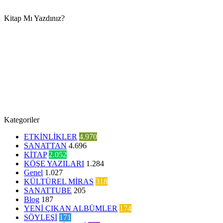
Kitap Mı Yazdınız?
Kategoriler
ETKİNLİKLER
4.970
SANATTAN
4.696
KİTAP
2.052
KÖŞE YAZILARI
1.284
Genel
1.027
KÜLTÜREL MİRAS
318
SANATTUBE
205
Blog
187
YENİ ÇIKAN ALBÜMLER
174
SÖYLEŞİ
171