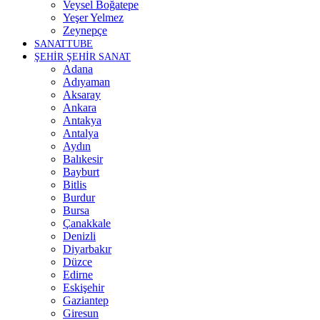
Veysel Boğatepe
Yeşer Yelmez
Zeynepçe
SANATTUBE
ŞEHİR ŞEHİR SANAT
Adana
Adıyaman
Aksaray
Ankara
Antakya
Antalya
Aydın
Balıkesir
Bayburt
Bitlis
Burdur
Bursa
Çanakkale
Denizli
Diyarbakır
Düzce
Edirne
Eskişehir
Gaziantep
Giresun