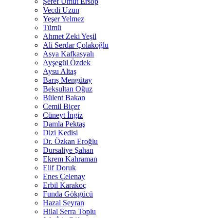
Şeref Umut Ersop
Vecdi Uzun
Yeşer Yelmez
Tümü
Ahmet Zeki Yeşil
Ali Serdar Çolakoğlu
Asya Kafkasyalı
Ayşegül Özdek
Aysu Altaş
Barış Mengütay
Beksultan Oğuz
Bülent Bakan
Cemil Biçer
Cüneyt İngiz
Damla Pektaş
Dizi Kedisi
Dr. Özkan Eroğlu
Dursaliye Şahan
Ekrem Kahraman
Elif Doruk
Enes Çelenay
Erbil Karakoç
Funda Gökgücü
Hazal Seyran
Hilal Serra Toplu