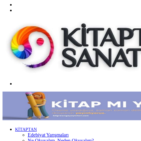
Twitter
Facebook
Menü
KİTAPTAN
Edebiyat Yarışmaları
Ne Okuyalım, Neden Okuyalım?