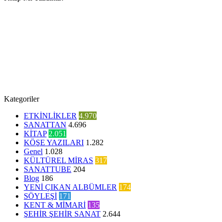
Kategoriler
ETKİNLİKLER
4.970
SANATTAN
4.696
KİTAP
2.051
KÖŞE YAZILARI
1.282
Genel
1.028
KÜLTÜREL MİRAS
317
SANATTUBE
204
Blog
186
YENİ ÇIKAN ALBÜMLER
174
SÖYLEŞİ
171
KENT & MİMARİ
135
ŞEHİR ŞEHİR SANAT
2.644