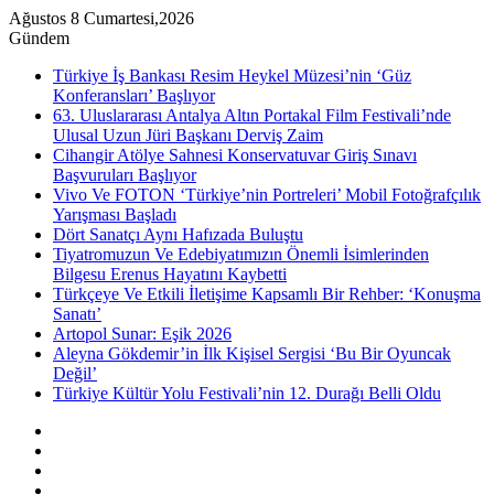
Ağustos 8 Cumartesi,2026
Gündem
Türkiye İş Bankası Resim Heykel Müzesi’nin ‘Güz
Konferansları’ Başlıyor
63. Uluslararası Antalya Altın Portakal Film Festivali’nde
Ulusal Uzun Jüri Başkanı Derviş Zaim
Cihangir Atölye Sahnesi Konservatuvar Giriş Sınavı
Başvuruları Başlıyor
Vivo Ve FOTON ‘Türkiye’nin Portreleri’ Mobil Fotoğrafçılık
Yarışması Başladı
Dört Sanatçı Aynı Hafızada Buluştu
Tiyatromuzun Ve Edebiyatımızın Önemli İsimlerinden
Bilgesu Erenus Hayatını Kaybetti
Türkçeye Ve Etkili İletişime Kapsamlı Bir Rehber: ‘Konuşma
Sanatı’
Artopol Sunar: Eşik 2026
Aleyna Gökdemir’in İlk Kişisel Sergisi ‘Bu Bir Oyuncak
Değil’
Türkiye Kültür Yolu Festivali’nin 12. Durağı Belli Oldu
Kenar
Bölmesi
Rastgele
Makale
Instagram
YouTube