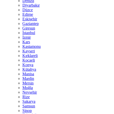
Denizli
Diyarbakır
Düzce
Edirne
Eskişehir
Gaziantep
Giresun
İstanbul
İzmir
Kars
Kastamonu
Kayseri
Kırklareli
Kocaeli
Konya
Kütahya
Manisa
Mardin
Mersin
Muğla
Nevşehir
Rize
Sakarya
Samsun
Sinop