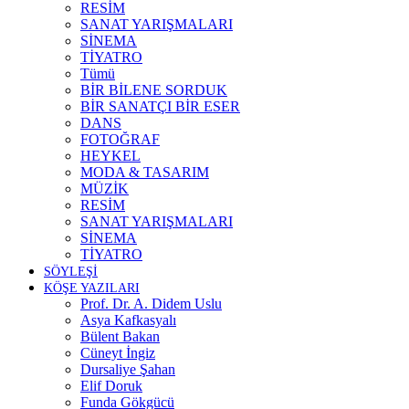
RESİM
SANAT YARIŞMALARI
SİNEMA
TİYATRO
Tümü
BİR BİLENE SORDUK
BİR SANATÇI BİR ESER
DANS
FOTOĞRAF
HEYKEL
MODA & TASARIM
MÜZİK
RESİM
SANAT YARIŞMALARI
SİNEMA
TİYATRO
SÖYLEŞİ
KÖŞE YAZILARI
Prof. Dr. A. Didem Uslu
Asya Kafkasyalı
Bülent Bakan
Cüneyt İngiz
Dursaliye Şahan
Elif Doruk
Funda Gökgücü