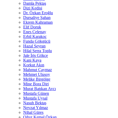
Damla Pektaş
Dizi Kedisi
Dr. Özkan Eroğlu
Dursaliye Şahan
Ekrem Kahraman
Elif Doruk
Enes Çelenay
Erbil Karakoç
Funda Gökgücü
Hazal Seyran
Hilal Serra Toplu
Jale İris Gökçe
Kani Kaya
Korkut Akın
Mahmut Çaymaz
Mehmet Ulusoy
Melike Birgölge
Mine Bora Diri
Murat Batıkan Avcı
Mustafa Günen
Mustafa Uysal
Nasuh Bektaş
Nevzat Yılmaz
Nihal Güres
Oğuz Kemal Özkan