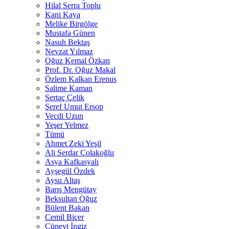
Hilal Serra Toplu
Kani Kaya
Melike Birgölge
Mustafa Günen
Nasuh Bektaş
Nevzat Yılmaz
Oğuz Kemal Özkan
Prof. Dr. Oğuz Makal
Özlem Kalkan Erenus
Salime Kaman
Sertaç Çelik
Şeref Umut Ersop
Vecdi Uzun
Yeşer Yelmez
Tümü
Ahmet Zeki Yeşil
Ali Serdar Çolakoğlu
Asya Kafkasyalı
Ayşegül Özdek
Aysu Altaş
Barış Mengütay
Beksultan Oğuz
Bülent Bakan
Cemil Biçer
Cüneyt İngiz