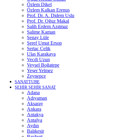
Özlem Dikel
Özlem Kalkan Erenus
Prof. Dr. A. Didem Uslu
Prof. Dr. Oğuz Makal
Salih Erdem Azıtmaz
Salime Kaman
Şenay Lüle
Şeref Umut Ersop
Sertaç Çelik
Ulaş Karakaya
Vecdi Uzun
Veysel Boğatepe
Yeşer Yelmez
Zeynepçe
SANATTUBE
ŞEHİR ŞEHİR SANAT
Adana
Adıyaman
Aksaray
Ankara
Antakya
Antalya
Aydın
Balıkesir
Bayburt