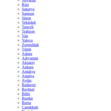
Nevşehir
Rize
Sakarya
Samsun
Sinop
Tekirdağ
Tunceli
Trabzon
Van
Yalova
Zonguldak
Tümü
Adana
Adıyaman
Aksaray
Ankara
Antakya
Antalya
Aydın
Balıkesir
Bayburt
Bitlis
Burdur
Bursa
Çanakkale