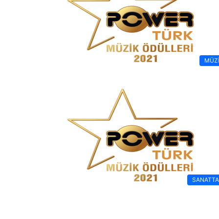
MÜZ
SANATT