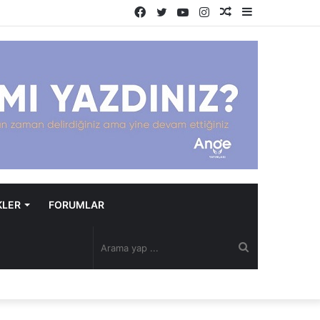
Facebook
Twitter
YouTube
Instagram
Rastgele
Kenar
Makale
Bölmesi
KLER
FORUMLAR
Arama
yap