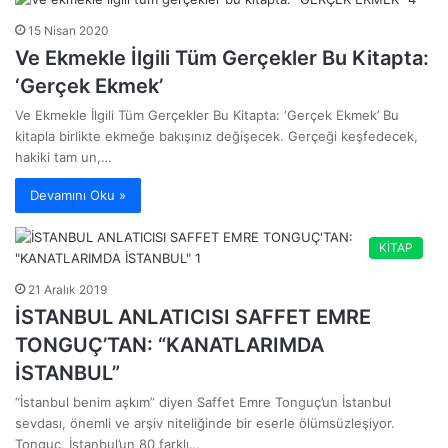
15 Nisan 2020
Ve Ekmekle İlgili Tüm Gerçekler Bu Kitapta:
‘Gerçek Ekmek’
Ve Ekmekle İlgili Tüm Gerçekler Bu Kitapta: ‘Gerçek Ekmek’ Bu
kitapla birlikte ekmeğe bakışınız değişecek. Gerçeği keşfedecek,
hakiki tam un,…
Devamını Oku »
KİTAP
21 Aralık 2019
İSTANBUL ANLATICISI SAFFET EMRE
TONGUÇ’TAN: “KANATLARIMDA
İSTANBUL”
“İstanbul benim aşkım” diyen Saffet Emre Tonguç’un İstanbul
sevdası, önemli ve arşiv niteliğinde bir eserle ölümsüzleşiyor.
Tonguç, İstanbul’un 80 farklı…