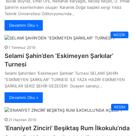
Burak Boyraz, Emel Örs, Nebahat Karyağdı, Recep Keçeli, Ü. Irmak
Şahin’in eserlerinden oluşan ‘Karanlık Doğa’ başlıklı sergi Yıldız
Teknik Üniversitesi Oditoryumu’nda…
Devamını Oku »
MÜZİK
1 Temmuz 2019
Selami Şahin’den ‘Eskimeyen Şarkılar’
Turnesi
Selami Şahin’den ‘Eskimeyen Şarkılar’ Turnesi SELAMİ ŞAHİN
”ESKİMEYEN ŞARKILAR” TURNESİ İLE YAZA HAZIR! ESKİMEYEN
ŞARKILAR SEKİZ ŞEHİR GEZECEK! Duayen sanatçı…
Devamını Oku »
RESİM
21 Haziran 2019
‘Enaniyet Zinciri’ Beşiktaş Rum İlkokulu’nda