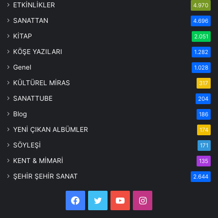
SANATTAN
4.696
KİTAP
2.051
KÖŞE YAZILARI
1.282
Genel
1.028
KÜLTÜREL MİRAS
317
SANATTUBE
204
Blog
186
YENİ ÇIKAN ALBÜMLER
174
SÖYLEŞİ
171
KENT & MİMARİ
135
ŞEHİR ŞEHİR SANAT
2.644
Facebook
Twitter
YouTube
Instagram