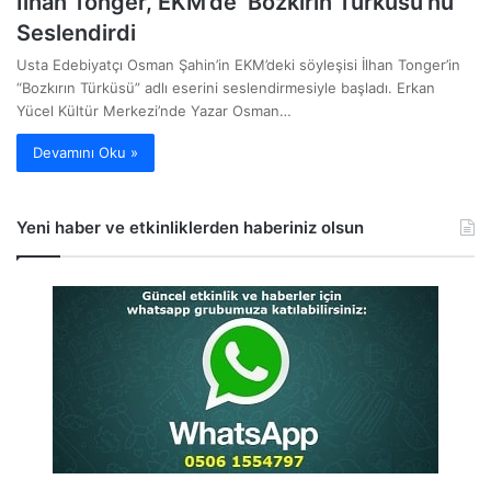
İlhan Tonger, EKM’de ‘Bozkırın Türküsü’nü
Seslendirdi
Usta Edebiyatçı Osman Şahin’in EKM’deki söyleşisi İlhan Tonger’in
“Bozkırın Türküsü” adlı eserini seslendirmesiyle başladı. Erkan
Yücel Kültür Merkezi’nde Yazar Osman…
Devamını Oku »
Yeni haber ve etkinliklerden haberiniz olsun