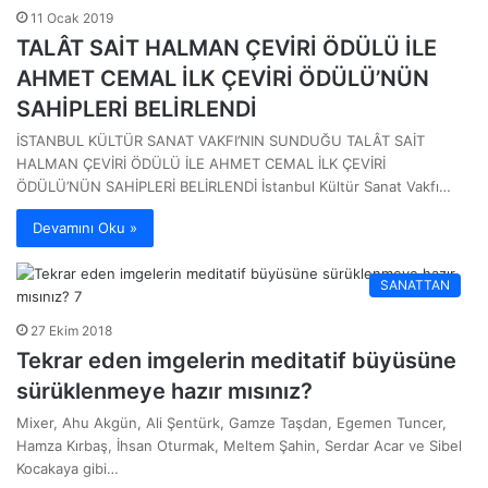
11 Ocak 2019
TALÂT SAİT HALMAN ÇEVİRİ ÖDÜLÜ İLE
AHMET CEMAL İLK ÇEVİRİ ÖDÜLÜ’NÜN
SAHİPLERİ BELİRLENDİ
İSTANBUL KÜLTÜR SANAT VAKFI’NIN SUNDUĞU TALÂT SAİT
HALMAN ÇEVİRİ ÖDÜLÜ İLE AHMET CEMAL İLK ÇEVİRİ
ÖDÜLÜ’NÜN SAHİPLERİ BELİRLENDİ İstanbul Kültür Sanat Vakfı…
Devamını Oku »
SANATTAN
27 Ekim 2018
Tekrar eden imgelerin meditatif büyüsüne
sürüklenmeye hazır mısınız?
Mixer, Ahu Akgün, Ali Şentürk, Gamze Taşdan, Egemen Tuncer,
Hamza Kırbaş, İhsan Oturmak, Meltem Şahin, Serdar Acar ve Sibel
Kocakaya gibi…