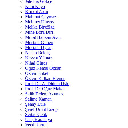
Jale İris Gökçe
Kani Kaya
Korkut Akın
Mahmut Çaymaz
Mehmet Ulusoy
Melike Birgölge
Mine Bora Diri
Murat Batıkan Avcı
Mustafa Günen
Mustafa Uysal
Nasuh Bektaş
Nevzat Yılmaz
Nihal Güres
Oğuz Kemal Özkan
Özlem Dikel
Özlem Kalkan Erenus
Prof. Dr. A. Didem Uslu
Prof. Dr. Oğuz Makal
Salih Erdem Azıtmaz
Salime Kaman
Şenay Lüle
Şeref Umut Ersop
Sertaç Çelik
Ulaş Karakaya
Vecdi Uzun