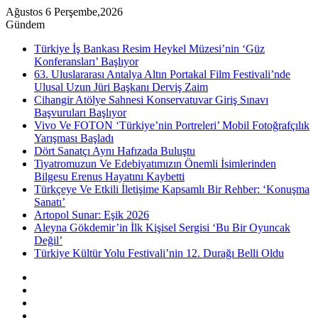
Ağustos 6 Perşembe,2026
Gündem
Türkiye İş Bankası Resim Heykel Müzesi’nin ‘Güz
Konferansları’ Başlıyor
63. Uluslararası Antalya Altın Portakal Film Festivali’nde
Ulusal Uzun Jüri Başkanı Derviş Zaim
Cihangir Atölye Sahnesi Konservatuvar Giriş Sınavı
Başvuruları Başlıyor
Vivo Ve FOTON ‘Türkiye’nin Portreleri’ Mobil Fotoğrafçılık
Yarışması Başladı
Dört Sanatçı Aynı Hafızada Buluştu
Tiyatromuzun Ve Edebiyatımızın Önemli İsimlerinden
Bilgesu Erenus Hayatını Kaybetti
Türkçeye Ve Etkili İletişime Kapsamlı Bir Rehber: ‘Konuşma
Sanatı’
Artopol Sunar: Eşik 2026
Aleyna Gökdemir’in İlk Kişisel Sergisi ‘Bu Bir Oyuncak
Değil’
Türkiye Kültür Yolu Festivali’nin 12. Durağı Belli Oldu
Kenar
Bölmesi
Rastgele
Makale
Instagram
YouTube