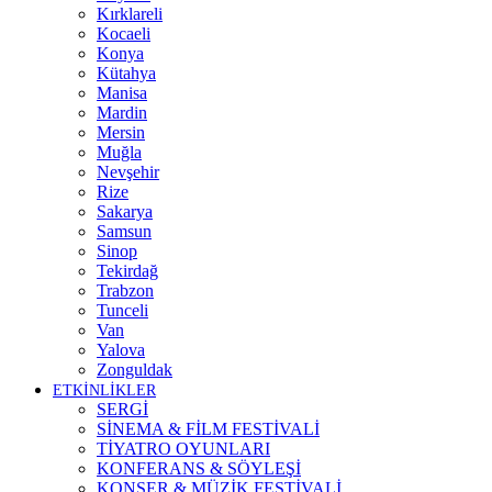
Kırklareli
Kocaeli
Konya
Kütahya
Manisa
Mardin
Mersin
Muğla
Nevşehir
Rize
Sakarya
Samsun
Sinop
Tekirdağ
Trabzon
Tunceli
Van
Yalova
Zonguldak
ETKİNLİKLER
SERGİ
SİNEMA & FİLM FESTİVALİ
TİYATRO OYUNLARI
KONFERANS & SÖYLEŞİ
KONSER & MÜZİK FESTİVALİ