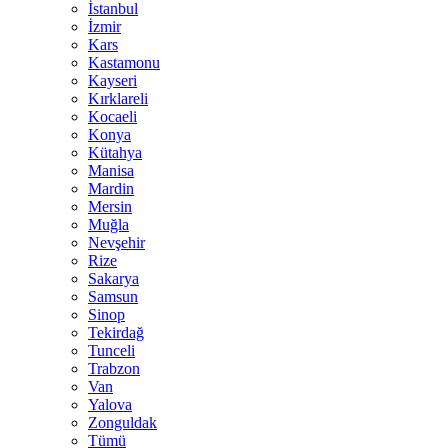
İstanbul
İzmir
Kars
Kastamonu
Kayseri
Kırklareli
Kocaeli
Konya
Kütahya
Manisa
Mardin
Mersin
Muğla
Nevşehir
Rize
Sakarya
Samsun
Sinop
Tekirdağ
Tunceli
Trabzon
Van
Yalova
Zonguldak
Tümü