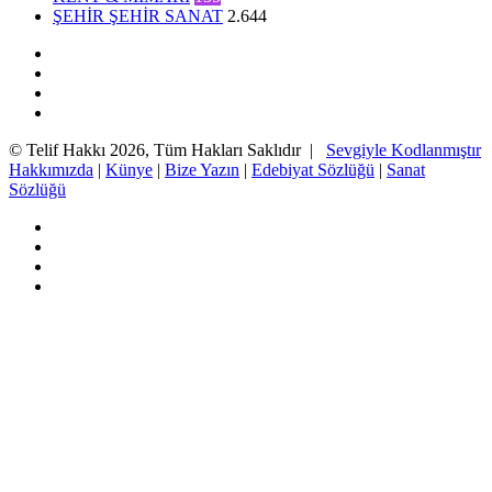
ŞEHİR ŞEHİR SANAT
2.644
Facebook
Twitter
YouTube
Instagram
© Telif Hakkı 2026, Tüm Hakları Saklıdır |
Sevgiyle Kodlanmıştır
Hakkımızda
|
Künye
|
Bize Yazın
|
Edebiyat Sözlüğü
|
Sanat
Sözlüğü
Facebook
Twitter
YouTube
Instagram
Başa
dön
tuşu