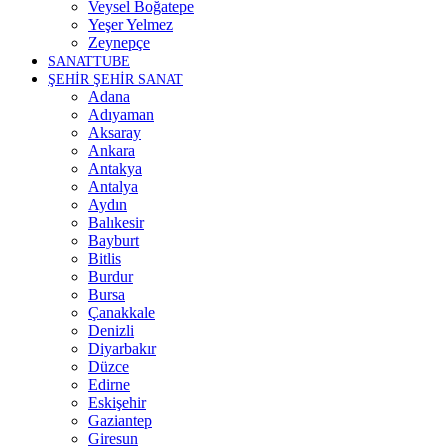
Veysel Boğatepe
Yeşer Yelmez
Zeynepçe
SANATTUBE
ŞEHİR ŞEHİR SANAT
Adana
Adıyaman
Aksaray
Ankara
Antakya
Antalya
Aydın
Balıkesir
Bayburt
Bitlis
Burdur
Bursa
Çanakkale
Denizli
Diyarbakır
Düzce
Edirne
Eskişehir
Gaziantep
Giresun