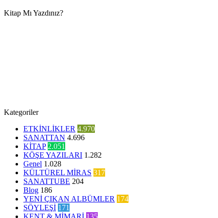
Kitap Mı Yazdınız?
Kategoriler
ETKİNLİKLER
4.970
SANATTAN
4.696
KİTAP
2.051
KÖŞE YAZILARI
1.282
Genel
1.028
KÜLTÜREL MİRAS
317
SANATTUBE
204
Blog
186
YENİ ÇIKAN ALBÜMLER
174
SÖYLEŞİ
171
KENT & MİMARİ
135