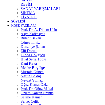
MÜZİK
RESİM
SANAT YARIŞMALARI
SİNEMA
TİYATRO
SÖYLEŞİ
KÖŞE YAZILARI
Prof. Dr. A. Didem Uslu
Asya Kafkasyalı
Bülent Bakan
Cüneyt İngiz
Dursaliye Şahan
Elif Doruk
Funda Gökgücü
Hilal Serra Toplu
Kani Kaya
Melike Birgölge
Mustafa Günen
Nasuh Bektaş
Nevzat Yılmaz
Oğuz Kemal Özkan
Prof. Dr. Oğuz Makal
Özlem Kalkan Erenus
Salime Kaman
Sertaç Çelik