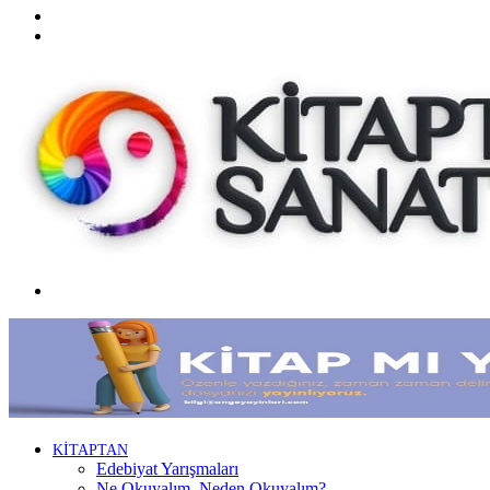
Twitter
Facebook
Menü
KİTAPTAN
Edebiyat Yarışmaları
Ne Okuyalım, Neden Okuyalım?