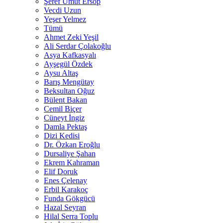
Şeref Umut Ersop
Vecdi Uzun
Yeşer Yelmez
Tümü
Ahmet Zeki Yeşil
Ali Serdar Çolakoğlu
Asya Kafkasyalı
Ayşegül Özdek
Aysu Altaş
Barış Mengütay
Beksultan Oğuz
Bülent Bakan
Cemil Biçer
Cüneyt İngiz
Damla Pektaş
Dizi Kedisi
Dr. Özkan Eroğlu
Dursaliye Şahan
Ekrem Kahraman
Elif Doruk
Enes Çelenay
Erbil Karakoç
Funda Gökgücü
Hazal Seyran
Hilal Serra Toplu