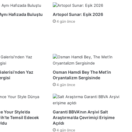
Aynı Hafızada Buluştu
Artopol Sunar: Eşik 2026
4 gün önce
Galerisi’nden Yaz
Osman Hamdi Bey The Met’in
rgisi
Oryantalizm Sergisinde
4 gün önce
e Your Style’da
Garanti BBVA’nın Arşivi Salt
rih’te Temsil Edecek
Araştırma’da Çevrimiçi Erişime
Oldu
Açıldı
4 gün önce