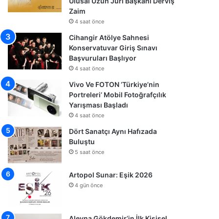
Ulusal Uzun Jüri Başkanı Derviş
Zaim
4 saat önce
Cihangir Atölye Sahnesi
Konservatuvar Giriş Sınavı
Başvuruları Başlıyor
4 saat önce
Vivo Ve FOTON ‘Türkiye’nin
Portreleri’ Mobil Fotoğrafçılık
Yarışması Başladı
4 saat önce
Dört Sanatçı Aynı Hafızada
Buluştu
5 saat önce
Artopol Sunar: Eşik 2026
4 gün önce
Aleyna Gökdemir’in İlk Kişisel