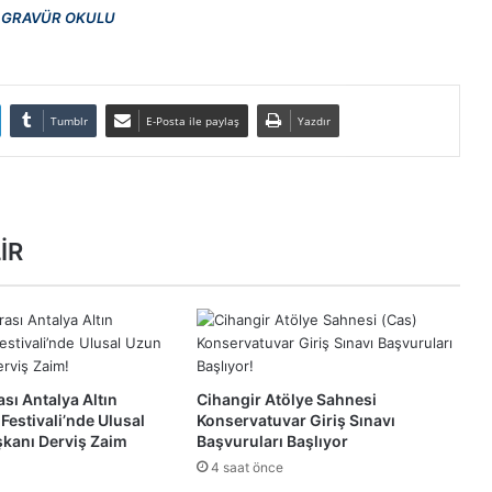
 GRAVÜR OKULU
Tumblr
E-Posta ile paylaş
Yazdır
İR
ası Antalya Altın
Cihangir Atölye Sahnesi
 Festivali’nde Ulusal
Konservatuvar Giriş Sınavı
şkanı Derviş Zaim
Başvuruları Başlıyor
4 saat önce