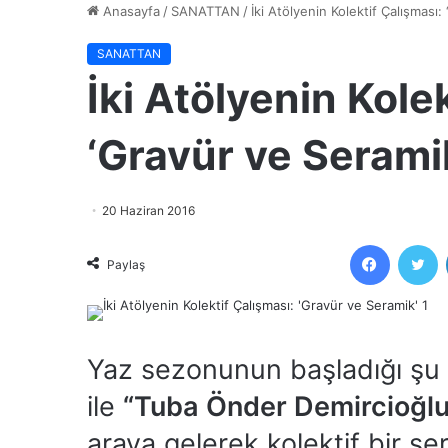
Anasayfa
/
SANATTAN
/
İki Atölyenin Kolektif Çalışması:
SANATTAN
İki Atölyenin Kole
‘Gravür ve Serami
20 Haziran 2016
Faceboo
T
Paylaş
Yaz sezonunun başladığı şu
ile
“Tuba Önder Demircioğl
araya gelerek kolektif bir se