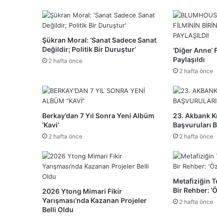
Şükran Moral: ‘Sanat Sadece Sanat
Değildir; Politik Bir Duruştur’
‘Diğer Anne’ 
Paylaşıldı
2 hafta önce
2 hafta önce
Berkay’dan 7 Yıl Sonra Yeni Albüm
23. Akbank Kı
‘Kavi’
Başvuruları B
2 hafta önce
2 hafta önce
Metafiziğin T
Bir Rehber: ‘
2026 Ytong Mimari Fikir
Yarışması’nda Kazanan Projeler
2 hafta önce
Belli Oldu