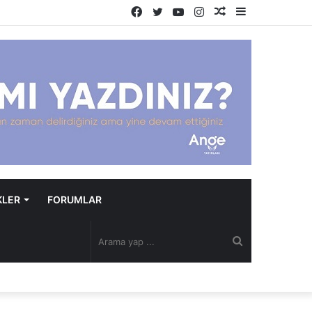
Facebook
Twitter
YouTube
Instagram
Rastgele
Kenar
Makale
Bölmesi
KLER
FORUMLAR
Arama
yap