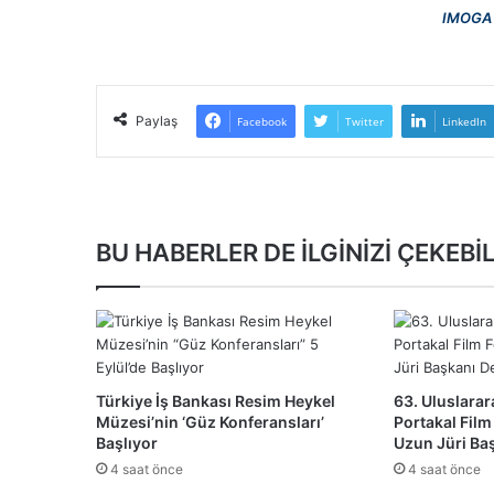
IMOGA
Paylaş
Facebook
Twitter
LinkedIn
BU HABERLER DE İLGİNİZİ ÇEKEBİL
Türkiye İş Bankası Resim Heykel
63. Uluslarar
Müzesi’nin ‘Güz Konferansları’
Portakal Film
Başlıyor
Uzun Jüri Ba
4 saat önce
4 saat önce