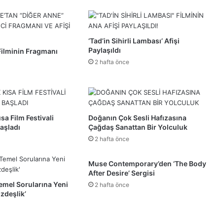
‘Tad’in Sihirli Lambası’ Afişi
Paylaşıldı
Filminin Fragmanı
2 hafta önce
sa Film Festivali
Doğanın Çok Sesli Hafızasına
aşladı
Çağdaş Sanattan Bir Yolculuk
2 hafta önce
Muse Contemporary’den ‘The Body
After Desire’ Sergisi
emel Sorularına Yeni
2 hafta önce
Özdeşlik’