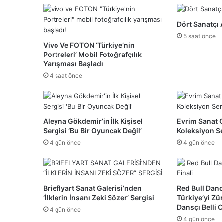
Dört Sanatçı 
5 saat önce
Vivo Ve FOTON ‘Türkiye’nin
Portreleri’ Mobil Fotoğrafçılık
Yarışması Başladı
4 saat önce
Aleyna Gökdemir’in İlk Kişisel
Evrim Sanat 
Sergisi ‘Bu Bir Oyuncak Değil’
Koleksiyon Se
4 gün önce
4 gün önce
Brieflyart Sanat Galerisi’nden
Red Bull Danc
‘İlklerin İnsanı Zeki Sözer’ Sergisi
Türkiye’yi Zü
Dansçı Belli 
4 gün önce
4 gün önce