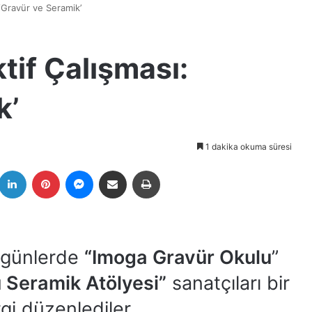
 ‘Gravür ve Seramik’
ktif Çalışması:
k’
1 dakika okuma süresi
k
witter
LinkedIn
Pinterest
Messenger
E-Posta ile paylaş
Yazdır
 günlerde
“Imoga Gravür Okulu
”
u Seramik
Atölyesi”
sanatçıları bir
rgi düzenlediler.