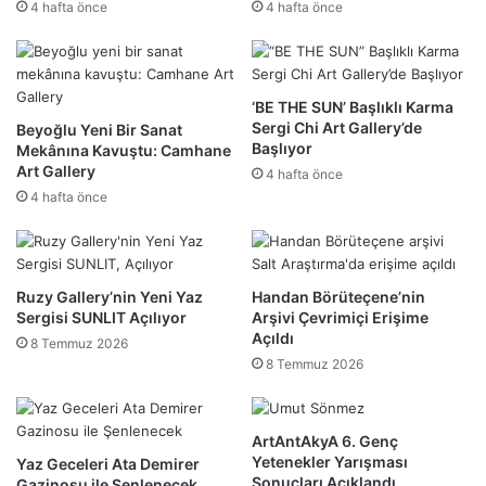
4 hafta önce
4 hafta önce
‘BE THE SUN’ Başlıklı Karma
Sergi Chi Art Gallery’de
Beyoğlu Yeni Bir Sanat
Başlıyor
Mekânına Kavuştu: Camhane
Art Gallery
4 hafta önce
4 hafta önce
Ruzy Gallery’nin Yeni Yaz
Handan Börüteçene’nin
Sergisi SUNLIT Açılıyor
Arşivi Çevrimiçi Erişime
Açıldı
8 Temmuz 2026
8 Temmuz 2026
ArtAntAkyA 6. Genç
Yetenekler Yarışması
Yaz Geceleri Ata Demirer
Sonuçları Açıklandı
Gazinosu ile Şenlenecek