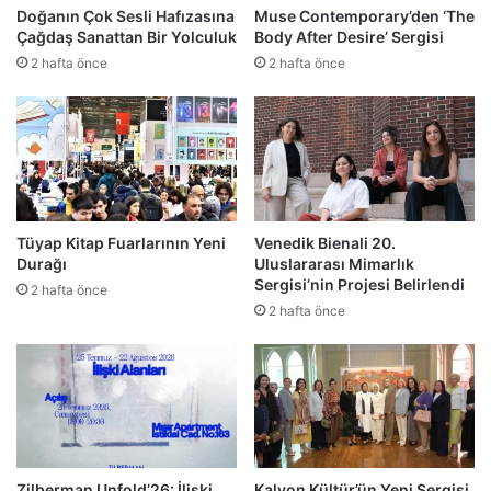
Doğanın Çok Sesli Hafızasına
Muse Contemporary’den ‘The
Çağdaş Sanattan Bir Yolculuk
Body After Desire’ Sergisi
2 hafta önce
2 hafta önce
Tüyap Kitap Fuarlarının Yeni
Venedik Bienali 20.
Durağı
Uluslararası Mimarlık
Sergisi’nin Projesi Belirlendi
2 hafta önce
2 hafta önce
Zilberman Unfold’26: İlişki
Kalyon Kültür’ün Yeni Sergisi