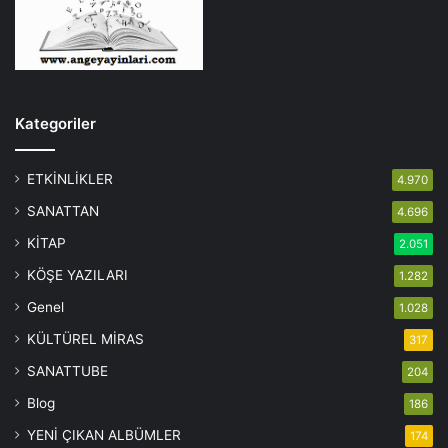
Kategoriler
ETKİNLİKLER
4.970
SANATTAN
4.696
KİTAP
2.051
KÖŞE YAZILARI
1.282
Genel
1.028
KÜLTÜREL MİRAS
317
SANATTUBE
204
Blog
186
YENİ ÇIKAN ALBÜMLER
174