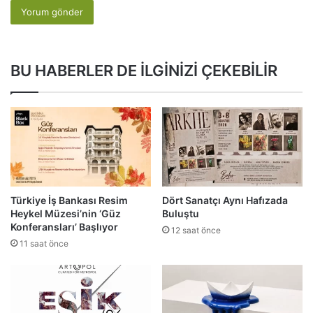
BU HABERLER DE İLGİNİZİ ÇEKEBİLİR
Türkiye İş Bankası Resim
Dört Sanatçı Aynı Hafızada
Heykel Müzesi’nin ‘Güz
Buluştu
Konferansları’ Başlıyor
12 saat önce
11 saat önce