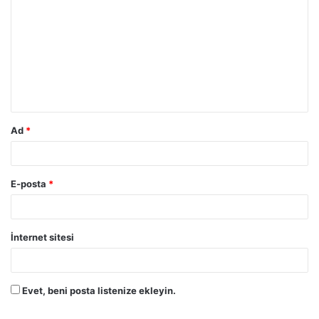
o
r
u
m
*
Ad
*
E-posta
*
İnternet sitesi
Evet, beni posta listenize ekleyin.