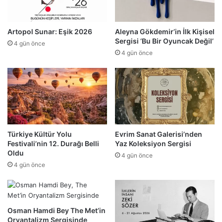
Artopol Sunar: Eşik 2026
Aleyna Gökdemir’in İlk Kişisel
Sergisi ‘Bu Bir Oyuncak Değil’
4 gün önce
4 gün önce
Türkiye Kültür Yolu
Evrim Sanat Galerisi’nden
Festivali’nin 12. Durağı Belli
Yaz Koleksiyon Sergisi
Oldu
4 gün önce
4 gün önce
Osman Hamdi Bey The Met’in
Oryantalizm Sergisinde