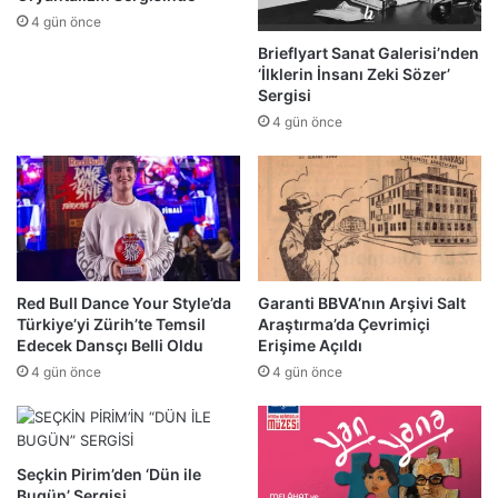
4 gün önce
Brieflyart Sanat Galerisi’nden
‘İlklerin İnsanı Zeki Sözer’
Sergisi
4 gün önce
Red Bull Dance Your Style’da
Garanti BBVA’nın Arşivi Salt
Türkiye’yi Zürih’te Temsil
Araştırma’da Çevrimiçi
Edecek Dansçı Belli Oldu
Erişime Açıldı
4 gün önce
4 gün önce
Seçkin Pirim’den ‘Dün ile
Bugün’ Sergisi