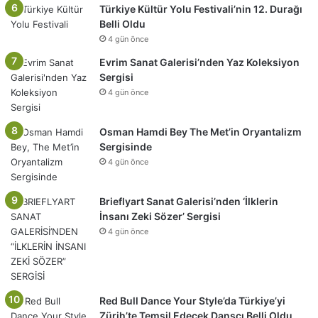
Türkiye Kültür Yolu Festivali’nin 12. Durağı
Belli Oldu
4 gün önce
Evrim Sanat Galerisi’nden Yaz Koleksiyon
Sergisi
4 gün önce
Osman Hamdi Bey The Met’in Oryantalizm
Sergisinde
4 gün önce
Brieflyart Sanat Galerisi’nden ‘İlklerin
İnsanı Zeki Sözer’ Sergisi
4 gün önce
Red Bull Dance Your Style’da Türkiye’yi
Zürih’te Temsil Edecek Dansçı Belli Oldu