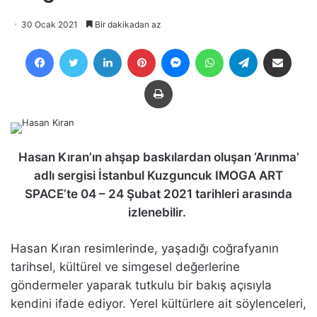
30 Ocak 2021
Bir dakikadan az
Facebook
Twitter
LinkedIn
Pinterest
Messenger
WhatsApp
Telegram
E-Posta ile payla
Yazdır
Hasan Kıran’ın ahşap baskılardan oluşan ‘Arınma’
adlı sergisi İstanbul Kuzguncuk IMOGA ART
SPACE’te 04 – 24 Şubat 2021 tarihleri arasında
izlenebilir.
Hasan Kıran resimlerinde, yaşadığı coğrafyanın
tarihsel, kültürel ve simgesel değerlerine
göndermeler yaparak tutkulu bir bakış açısıyla
kendini ifade ediyor. Yerel kültürlere ait söylenceleri,