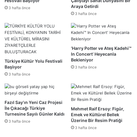
Festivali Başlıyor
Çalıştayı Sanat Dünyasını Bir
Araya Getirdi
3 hafta önce
3 hafta önce
‘Harry Potter ve Ateş Kadehi™
In Concert’ Heyecanla
Bekleniyor
Türkiye Kültür Yolu Festivali
Başlıyor
3 hafta önce
3 hafta önce
Fazıl Say’ın Yeni Caz Projesi
İle Çıkacağı Türkiye
Mehmet Raif Ersoy: Figür,
Turnesine Sayılı Günler Kaldı
Emek ve Kültürel Bellek
Üzerine Bir Resim Pratiği
3 hafta önce
3 hafta önce