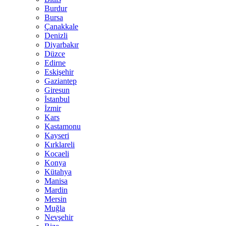
Burdur
Bursa
Çanakkale
Denizli
Diyarbakır
Düzce
Edirne
Eskişehir
Gaziantep
Giresun
İstanbul
İzmir
Kars
Kastamonu
Kayseri
Kırklareli
Kocaeli
Konya
Kütahya
Manisa
Mardin
Mersin
Muğla
Nevşehir