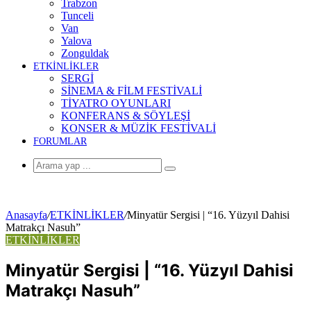
Trabzon
Tunceli
Van
Yalova
Zonguldak
ETKİNLİKLER
SERGİ
SİNEMA & FİLM FESTİVALİ
TİYATRO OYUNLARI
KONFERANS & SÖYLEŞİ
KONSER & MÜZİK FESTİVALİ
FORUMLAR
Arama
yap
...
Anasayfa
/
ETKİNLİKLER
/
Minyatür Sergisi | “16. Yüzyıl Dahisi
Matrakçı Nasuh”
ETKİNLİKLER
Minyatür Sergisi | “16. Yüzyıl Dahisi
Matrakçı Nasuh”