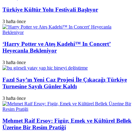
Türkiye Kültür Yolu Festivali Başlıyor
3 hafta önce
‘Harry Potter ve Ateş Kadehi™ In Concert’
Heyecanla Bekleniyor
3 hafta önce
Fazıl Say’ın Yeni Caz Projesi İle Çıkacağı Türkiye
Turnesine Sayılı Günler Kaldı
3 hafta önce
Mehmet Raif Ersoy: Figür, Emek ve Kültürel Bellek
Üzerine Bir Resim Pratiği