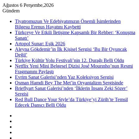
Ağustos 6 Perşembe,2026
Gündem
Tiyatromuzun Ve Edebiyatımızın Önemli İsimlerinden
Bilgesu Erenus Hayatını Kaybetti
Türkçeye Ve Etkili İletişime Kapsamlı Bir Rehber: ‘Konuşma
Sanatı’
Artopol Sunar: Eşik 2026
Aleyna Gökdemir’in İlk Kişisel Sergisi ‘Bu Bir Oyuncak
Değil’
Türkiye Kültür Yolu Festivali’nin 12. Durağı Belli Oldu
Netflix Yeni Mini Belgesel Dizisi José Mourınho’nun Resmi
Fragmanını Paylaştı
Evrim Sanat Galerisi’nden Yaz Koleksiyon Sergisi
Osman Hamdi Bey The Met’in Oryantalizm Sergisinde
Brieflyart Sanat Galerisi’nden ‘İlklerin İnsanı Zeki Sözer’
Sergisi
Red Bull Dance Your Style’da Türkiye’yi Zürih’te Temsil
Edecek Dansçı Belli Oldu
Kenar
Bölmesi
Rastgele
Makale
Instagram
YouTube
Twitter