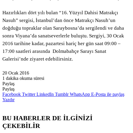
Hazırlıkları dört yılı bulan “16. Yüzyıl Dahisi Matrakçı
Nasuh” sergisi, İstanbul’dan önce Matrakçı Nasuh’un
doğduğu topraklar olan Saraybosna’da sergilendi ve daha
sonra Viyana’da sanatseverlerle buluştu. Sergiyi, 30 Ocak
2016 tarihine kadar, pazartesi hariç her gün saat 09:00 –
17:00 saatleri arasında Dolmabahçe Sarayı Sanat
Galerisi’nde ziyaret edebilirsiniz.
20 Ocak 2016
1 dakika okuma süresi
Paylaş
Facebook
Twitter
LinkedIn
Pinterest
Messenger
Messenger
WhatsApp
Telegram
E-
Yazdır
Paylaş
Posta
Facebook
Twitter
LinkedIn
Tumblr
WhatsApp
E-Posta ile paylaş
ile
Yazdır
paylaş
BU HABERLER DE İLGİNİZİ
ÇEKEBİLİR