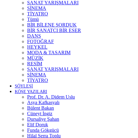
SANAT YARIŞMALARI
SİNEMA
TİYATRO
Tümü
BİR BİLENE SORDUK
BİR SANATÇI BİR ESER
DANS
FOTOĞRAF
HEYKEL
MODA & TASARIM
MÜZİK
RESİM
SANAT YARIŞMALARI
SİNEMA
TİYATRO
SÖYLEŞİ
KÖŞE YAZILARI
Prof. Dr. A. Didem Uslu
Asya Kafkasyalı
Bülent Bakan
Cüneyt İngiz
Dursaliye Şahan
Elif Doruk
Funda Gökgücü
Hilal Serra Toplu