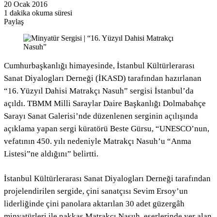
20 Ocak 2016
1 dakika okuma süresi
Paylaş
Facebook
Twitter
LinkedIn
Pinterest
Messenger
Messenger
WhatsApp
Telegram
E-
Yazdır
Posta
ile
paylaş
Cumhurbaşkanlığı himayesinde, İstanbul Kültürlerarası
Sanat Diyalogları Derneği (İKASD) tarafından hazırlanan
“16. Yüzyıl Dahisi Matrakçı Nasuh” sergisi İstanbul’da
açıldı. TBMM Milli Saraylar Daire Başkanlığı Dolmabahçe
Sarayı Sanat Galerisi’nde düzenlenen serginin açılışında
açıklama yapan sergi küratörü Beste Gürsu, “UNESCO’nun,
vefatının 450. yılı nedeniyle Matrakçı Nasuh’u “Anma
Listesi”ne aldığını” belirtti.
İstanbul Kültürlerarası Sanat Diyalogları Derneği tarafından
projelendirilen sergide, çini sanatçısı Sevim Ersoy’un
liderliğinde çini panolara aktarılan 30 adet güzergâh
minyatürleri ile nakkaş Matrakçı Nasuh, eserlerinde yer alan