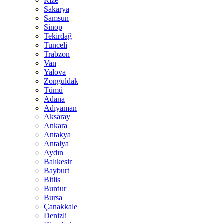
Rize
Sakarya
Samsun
Sinop
Tekirdağ
Tunceli
Trabzon
Van
Yalova
Zonguldak
Tümü
Adana
Adıyaman
Aksaray
Ankara
Antakya
Antalya
Aydın
Balıkesir
Bayburt
Bitlis
Burdur
Bursa
Çanakkale
Denizli