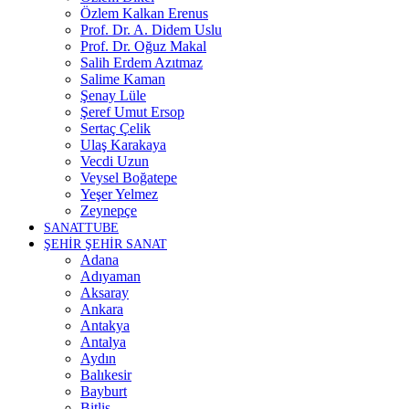
Özlem Kalkan Erenus
Prof. Dr. A. Didem Uslu
Prof. Dr. Oğuz Makal
Salih Erdem Azıtmaz
Salime Kaman
Şenay Lüle
Şeref Umut Ersop
Sertaç Çelik
Ulaş Karakaya
Vecdi Uzun
Veysel Boğatepe
Yeşer Yelmez
Zeynepçe
SANATTUBE
ŞEHİR ŞEHİR SANAT
Adana
Adıyaman
Aksaray
Ankara
Antakya
Antalya
Aydın
Balıkesir
Bayburt
Bitlis