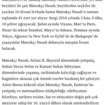
beyitleri ile şair Matrakçı Nasuh, beyitlerden seçkiler ile
yazılan 10 divani levhada hattat Matrakçı Nasuh’u tanıtan
toplamda 41 eser yer alıyor. Sergi 2016 yılında 3 kıta, 9 ülke,
10 şehire uğrayacak; Şubat ayında Viyana, Mart’ta Paris,
Nisan’da tekrar İstanbul, Mayıs’ta Ankara, Temmuz ayında
Tokyo, Ağustos’ta New York ve Eylül’de de Budapeşte’de
yaşayanlar Matrakçı Nasuh dehasıyla tanışma fırsatı
bulacak.
Matrakçı Nasuh, Sultan II. Bayezid döneminde yetişmiş,
Sultan Yavuz Selim ve Kanuni Sultan Süleyman
dönemlerinde yaşamış, tarihimizde kalıcılığı sağlayan ve
bugünlere aktaran çok önemli eserler bırakmış bir şahsiyet.
Aslen Bosna kökenli olan Matrakçı Nasuh, Enderun’da
yetişmiş ve matematikten silahşörlüğe, edebiyattan
felsefeye, tarihten resime, hat ve minyatüre değin pek çok
meziyete sahip bir 16. yüzyıl dâhisi olarak nitelendiriliyor.