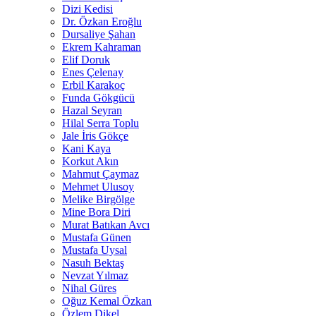
Dizi Kedisi
Dr. Özkan Eroğlu
Dursaliye Şahan
Ekrem Kahraman
Elif Doruk
Enes Çelenay
Erbil Karakoç
Funda Gökgücü
Hazal Seyran
Hilal Serra Toplu
Jale İris Gökçe
Kani Kaya
Korkut Akın
Mahmut Çaymaz
Mehmet Ulusoy
Melike Birgölge
Mine Bora Diri
Murat Batıkan Avcı
Mustafa Günen
Mustafa Uysal
Nasuh Bektaş
Nevzat Yılmaz
Nihal Güres
Oğuz Kemal Özkan
Özlem Dikel