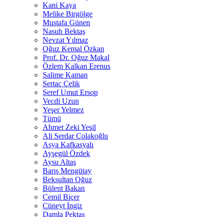
Kani Kaya
Melike Birgölge
Mustafa Günen
Nasuh Bektaş
Nevzat Yılmaz
Oğuz Kemal Özkan
Prof. Dr. Oğuz Makal
Özlem Kalkan Erenus
Salime Kaman
Sertaç Çelik
Şeref Umut Ersop
Vecdi Uzun
Yeşer Yelmez
Tümü
Ahmet Zeki Yeşil
Ali Serdar Çolakoğlu
Asya Kafkasyalı
Ayşegül Özdek
Aysu Altaş
Barış Mengütay
Beksultan Oğuz
Bülent Bakan
Cemil Biçer
Cüneyt İngiz
Damla Pektaş