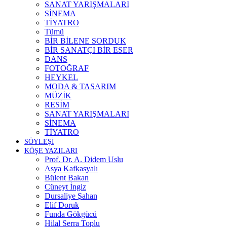
SANAT YARIŞMALARI
SİNEMA
TİYATRO
Tümü
BİR BİLENE SORDUK
BİR SANATÇI BİR ESER
DANS
FOTOĞRAF
HEYKEL
MODA & TASARIM
MÜZİK
RESİM
SANAT YARIŞMALARI
SİNEMA
TİYATRO
SÖYLEŞİ
KÖŞE YAZILARI
Prof. Dr. A. Didem Uslu
Asya Kafkasyalı
Bülent Bakan
Cüneyt İngiz
Dursaliye Şahan
Elif Doruk
Funda Gökgücü
Hilal Serra Toplu