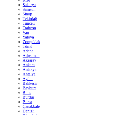
Rize
Sakarya
Samsun
Sinop
Tekirdağ
Tunceli
Trabzon
Van
Yalova
Zonguldak
Tümü
Adana
Adıyaman
Aksaray
Ankara
Antakya
Antalya
Aydın
Balıkesir
Bayburt
Bitlis
Burdur
Bursa
Çanakkale
Denizli