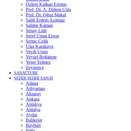
Özlem Kalkan Erenus
Prof. Dr. A. Didem Uslu
Prof. Dr. Oğuz Makal
Salih Erdem Azıtmaz
Salime Kaman
Şenay Lüle
Şeref Umut Ersop
Sertaç Çelik
Ulaş Karakaya
Vecdi Uzun
Veysel Boğatepe
Yeşer Yelmez
Zeynepçe
SANATTUBE
ŞEHİR ŞEHİR SANAT
Adana
Adıyaman
Aksaray
Ankara
Antakya
Antalya
Aydın
Balıkesir
Bayburt
Bitlis