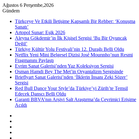
Ağustos 6 Perşembe,2026
Gündem
Türkçeye Ve Etkili İletişime Kapsamlı Bir Rehber: ‘Konuşma
Sanatı’
Artopol Sunar: Eşik 2026
Aleyna Gökdemir’in İlk Kişisel Sergisi ‘Bu Bir Oyuncak
Değil’
Türkiye Kültür Yolu Festivali’nin 12. Durağı Belli Oldu
Netflix Yeni Mini Belgesel Dizisi José Mourınho’nun Resmi
Fragmanını Paylaştı
Evrim Sanat Galerisi’nden Yaz Koleksiyon Sergisi
Osman Hamdi Bey The Met’in Oryantalizm Sergisinde
Brieflyart Sanat Galerisi’nden ‘İlklerin İnsanı Zeki Sözer’
Sergisi
Red Bull Dance Your Style’da Türkiye’yi Zürih’te Temsil
Edecek Dansçı Belli Oldu
Garanti BBVA’nın Arşivi Salt Araştırma’da Çevrimiçi Erişime
Açıldı
Kenar
Bölmesi
Rastgele
Makale
Instagram
YouTube
Twitter