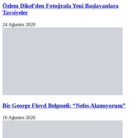
Özlem Dikel’den Fotoğrafa Yeni Başlayanlara
Tavsiyeler
24 Ağustos 2020
Bir George Floyd Belgeseli: “Nefes Alamıyorum”
16 Ağustos 2020
Pera Müzesi’nde “Fernando Botero” Sergisi
7 Ağustos 2020
Seyfi Dursunoğlu ‘Huysuz Virjin’ Belgeseli
4 Ağustos 2020
Deniz Beşer İle Sanat Yaşamı Üzerine