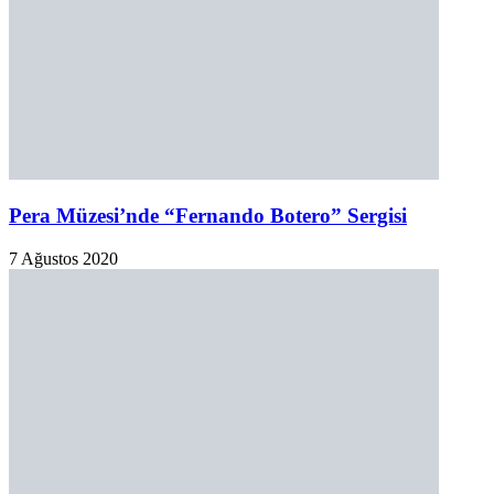
30 Temmuz 2020
Beethoven Müziği İle Van Gogh Resimleri
21 Temmuz 2020
Yeni haber ve etkinliklerden haberiniz olsun