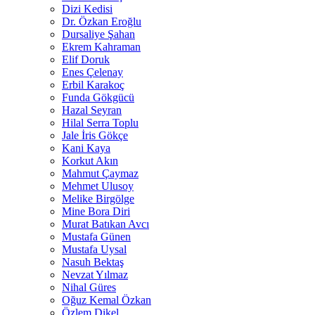
Dizi Kedisi
Dr. Özkan Eroğlu
Dursaliye Şahan
Ekrem Kahraman
Elif Doruk
Enes Çelenay
Erbil Karakoç
Funda Gökgücü
Hazal Seyran
Hilal Serra Toplu
Jale İris Gökçe
Kani Kaya
Korkut Akın
Mahmut Çaymaz
Mehmet Ulusoy
Melike Birgölge
Mine Bora Diri
Murat Batıkan Avcı
Mustafa Günen
Mustafa Uysal
Nasuh Bektaş
Nevzat Yılmaz
Nihal Güres
Oğuz Kemal Özkan
Özlem Dikel