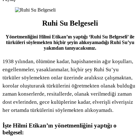
Facebook
Twitter
LinkedIn
Pinterest
Messenger
Messenger
WhatsApp
Telegram
E-
Yazdır
Posta
ile
paylaş
Ruhi Su Belgeseli
Yönetmenliğini Hilmi Etikan’ın yaptığı ‘Ruhi Su Belgeseli’ ile
türküleri söylemekten hiçbir şeyin alıkoyamadığı Ruhi Su’yu
yakından tanıyacaksınız.
1938 yılından, ölümüne kadar, hapishanenin ağır koşulları,
engellenmeler, yasaklanmalar, hiçbir şey Ruhi Su’yu
türküler söylemekten onlar üzerinde aralıksız çalışmaktan,
korolar oluşturarak türkülerini öğretmekten olanak bulduğu
zaman konserlerde, resitallerde, olanak verilmediği zaman
dost evlerinden, gece kulüplerine kadar, elverişli elverişsiz
her ortamda türkülerini söylemekten alıkoyamadı.
İşte Hilmi Etikan’ın yönetmenliğini yaptığı o
belgesel: