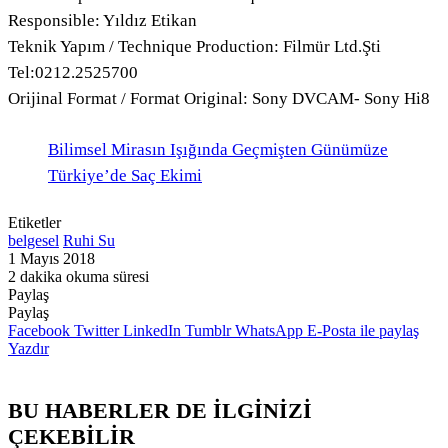
Responsible: Yıldız Etikan
Teknik Yapım / Technique Production: Filmür Ltd.Şti
Tel:0212.2525700
Orijinal Format / Format Original: Sony DVCAM- Sony Hi8
Bilimsel Mirasın Işığında Geçmişten Günümüze
Türkiye’de Saç Ekimi
Etiketler
belgesel
Ruhi Su
1 Mayıs 2018
2 dakika okuma süresi
Paylaş
Facebook
Twitter
LinkedIn
Pinterest
Messenger
Messenger
WhatsApp
Telegram
E-
Yazdır
Paylaş
Posta
Facebook
Twitter
LinkedIn
Tumblr
WhatsApp
E-Posta ile paylaş
ile
Yazdır
paylaş
BU HABERLER DE İLGİNİZİ
ÇEKEBİLİR