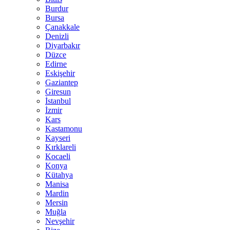
Burdur
Bursa
Çanakkale
Denizli
Diyarbakır
Düzce
Edirne
Eskişehir
Gaziantep
Giresun
İstanbul
İzmir
Kars
Kastamonu
Kayseri
Kırklareli
Kocaeli
Konya
Kütahya
Manisa
Mardin
Mersin
Muğla
Nevşehir