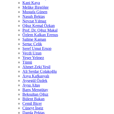
Kani Kaya
Melike Birgölge
Mustafa Günen
Nasuh Bektaş
Nevzat Yılmaz
Oğuz Kemal Özkan
Prof. Dr. Oğuz Makal
Özlem Kalkan Erenus
Salime Kaman
Sertaç Çelik
Şeref Umut Ersop
Vecdi Uzun
Yeşer Yelmez
Tümü
Ahmet Zeki Yeşil
Ali Serdar Çolakoğlu
Asya Kafkasyalı
Ayşegül Özdek
Aysu Altaş
Barış Mengütay
Beksultan Oğuz
Bülent Bakan
Cemil Biçer
Cüneyt İngiz
Damla Pektaş