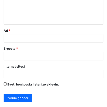
u
m
*
Ad
*
E-posta
*
İnternet sitesi
Evet, beni posta listenize ekleyin.