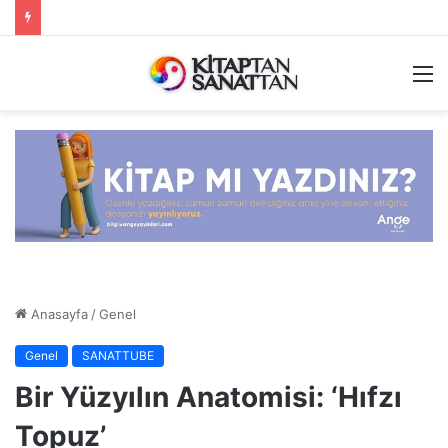
M
Anasayfa
/
Genel
Genel
SANATTUBE
Bir Yüzyılın Anatomisi: ‘Hıfzı
Topuz’