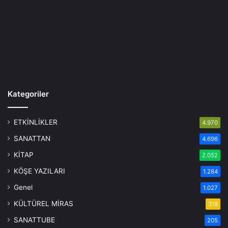
Kategoriler
ETKİNLİKLER
4.970
SANATTAN
4.696
KİTAP
2.052
KÖŞE YAZILARI
1.284
Genel
1.027
KÜLTÜREL MİRAS
318
SANATTUBE
205