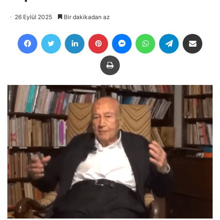
26 Eylül 2025
Bir dakikadan az
Facebook
Twitter
LinkedIn
Pinterest
Messenger
WhatsApp
Telegram
E-Posta ile payla
Yazdır