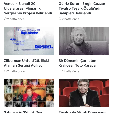
Venedik Bienali 20.
Gülriz Sururi-Engin Cezzar
Uluslararası Mimarlık
Tiyatro Teşvik Ödülü’nün
Sergisi’nin Projesi Belirlendi
Sahipleri Belirlendi
2 hafta önce
2 hafta önce
Zilberman Unfold’26: İlişki
Bir Dönemin Çarliston
Alanları Sergisi Açılıyor
Kraliçesi: Toto Karaca
2 hafta önce
2 hafta önce
Sahnelerin ‘Küçük Dev
Tiyatro Ve Mizah Dünyasının