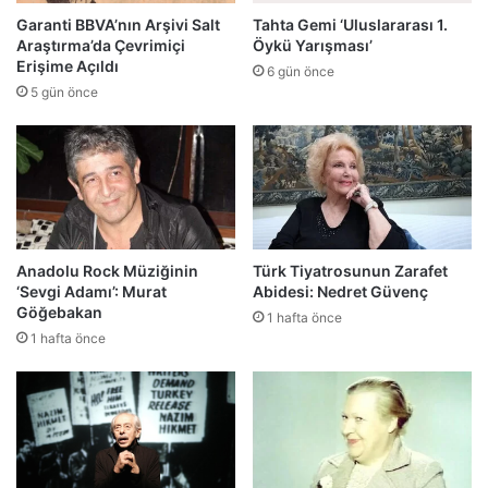
Garanti BBVA’nın Arşivi Salt
Tahta Gemi ‘Uluslararası 1.
Araştırma’da Çevrimiçi
Öykü Yarışması’
Erişime Açıldı
6 gün önce
5 gün önce
Anadolu Rock Müziğinin
Türk Tiyatrosunun Zarafet
‘Sevgi Adamı’: Murat
Abidesi: Nedret Güvenç
Göğebakan
1 hafta önce
1 hafta önce