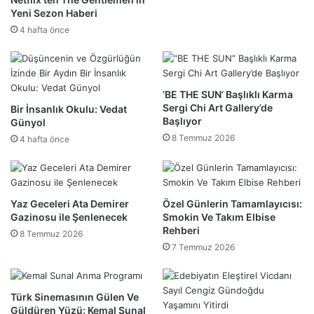
Yeni Sezon Haberi
4 hafta önce
‘BE THE SUN’ Başlıklı Karma
Sergi Chi Art Gallery’de
Bir İnsanlık Okulu: Vedat
Başlıyor
Günyol
8 Temmuz 2026
4 hafta önce
Yaz Geceleri Ata Demirer
Özel Günlerin Tamamlayıcısı:
Gazinosu ile Şenlenecek
Smokin Ve Takım Elbise
Rehberi
8 Temmuz 2026
7 Temmuz 2026
Türk Sinemasının Gülen Ve
Güldüren Yüzü: Kemal Sunal