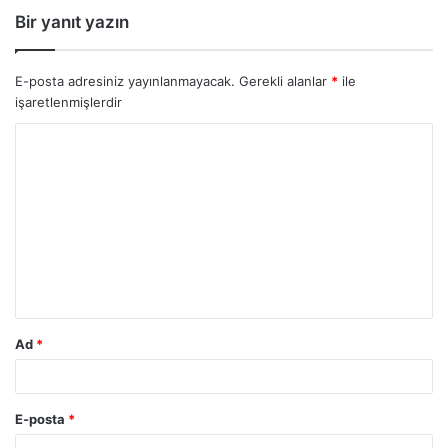
Bir yanıt yazın
E-posta adresiniz yayınlanmayacak.
Gerekli alanlar
*
ile
işaretlenmişlerdir
Y
o
r
u
m
*
Ad
*
E-posta
*