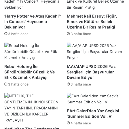
‘Harry Potter ve Ateş Kadehi™
Mehmet Raif Ersoy: Figür,
In Concert’ Heyecanla
Emek ve Kültürel Bellek
Bekleniyor
Üzerine Bir Resim Pratiği
3 hafta önce
3 hafta önce
Rebul Holding İle
IAA/AIAP UPSD 2026 Yaz
Sürdürülebilir Güzellik Ve
Sergileri İçin Başvurular
Etik Kozmetik Anlayışı
Devam Ediyor
3 hafta önce
3 hafta önce
EArt Galeri’den Yaz Seçkisi
‘Summer Edition Vol. V’
4 hafta önce
Netflix’ten The Gentlemen’ın