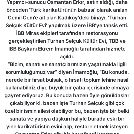
Yapımcı-sunucu Osmantan Erkır, satın aldığı, daha
önceden ‘Türk karikatürünün babası’ olarak anılan
Cemil Cem’e ait olan Kadıköy’deki binayı, ‘Turhan
Selçuk Kültür Evi’ yapılmak üzere İBB’ye tahsis etti.
İBB Miras ekipleri tarafından restorasyonu
gerçekleştirilen Turhan Selçuk Kültür Evi, TBB ve
İBB Başkanı Ekrem İmamoğlu tarafından hizmete
açıldı.
“Bizim, sanatı ve sanatçılarımızın yaşatmakla ilgili
sorumluluğumuz var” diyen İmamoğlu, “Bu konuda,
nerede bir fırsat bulsak, o fırsatı toplum lehine nasıl
kullanabiliriz diye büyük bir çaba içerisinde olmaya
gayret ediyoruz. Bu konuda bazen öyle gönüldaşlar
çıkabiliyor ki, bazen işte Turhan Selçuk gibi çok
özel bir ismin ailesi olabiliyor bu, bazen işte bir belki
sanata ve yapıya düşkün haliyle burada eski bir
yine karikatüristin evini alıp, restore etmek isteyen