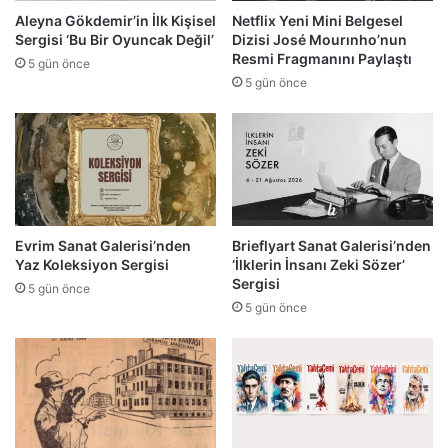
Aleyna Gökdemir’in İlk Kişisel
Netflix Yeni Mini Belgesel
Sergisi ‘Bu Bir Oyuncak Değil’
Dizisi José Mourınho’nun
Resmi Fragmanını Paylaştı
5 gün önce
5 gün önce
Evrim Sanat Galerisi’nden
Brieflyart Sanat Galerisi’nden
Yaz Koleksiyon Sergisi
‘İlklerin İnsanı Zeki Sözer’
Sergisi
5 gün önce
5 gün önce