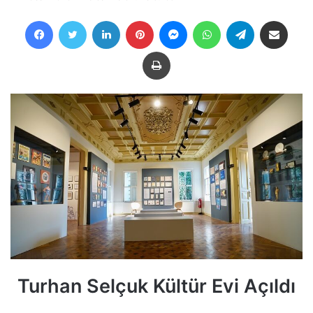
Facebook
Twitter
LinkedIn
Pinterest
Messenger
WhatsApp
Telegram
E-Posta ile payla
Yazdır
Turhan Selçuk Kültür Evi Açıldı