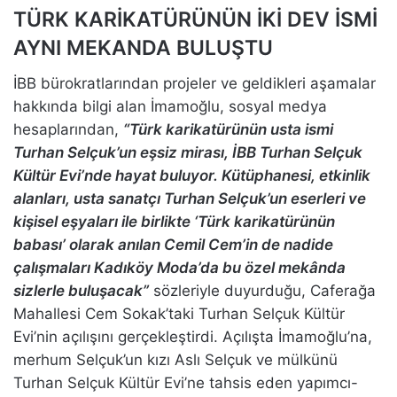
TÜRK KARİKATÜRÜNÜN İKİ DEV İSMİ
AYNI MEKANDA BULUŞTU
İBB bürokratlarından projeler ve geldikleri aşamalar
hakkında bilgi alan İmamoğlu, sosyal medya
hesaplarından,
“Türk karikatürünün usta ismi
Turhan Selçuk’un eşsiz mirası, İBB Turhan Selçuk
Kültür Evi’nde hayat buluyor. Kütüphanesi, etkinlik
alanları, usta sanatçı Turhan Selçuk’un eserleri ve
kişisel eşyaları ile birlikte ‘Türk karikatürünün
babası’ olarak anılan Cemil Cem’in de nadide
çalışmaları Kadıköy Moda’da bu özel mekânda
sizlerle buluşacak”
sözleriyle duyurduğu, Caferağa
Mahallesi Cem Sokak’taki Turhan Selçuk Kültür
Evi’nin açılışını gerçekleştirdi. Açılışta İmamoğlu’na,
merhum Selçuk’un kızı Aslı Selçuk ve mülkünü
Turhan Selçuk Kültür Evi’ne tahsis eden yapımcı-