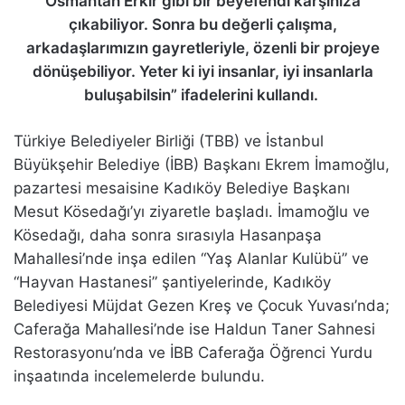
Osmantan Erkır gibi bir beyefendi karşınıza
çıkabiliyor. Sonra bu değerli çalışma,
arkadaşlarımızın gayretleriyle, özenli bir projeye
dönüşebiliyor. Yeter ki iyi insanlar, iyi insanlarla
buluşabilsin” ifadelerini kullandı.
Türkiye Belediyeler Birliği (TBB) ve İstanbul
Büyükşehir Belediye (İBB) Başkanı Ekrem İmamoğlu,
pazartesi mesaisine Kadıköy Belediye Başkanı
Mesut Kösedağı’yı ziyaretle başladı. İmamoğlu ve
Kösedağı, daha sonra sırasıyla Hasanpaşa
Mahallesi’nde inşa edilen “Yaş Alanlar Kulübü” ve
“Hayvan Hastanesi” şantiyelerinde, Kadıköy
Belediyesi Müjdat Gezen Kreş ve Çocuk Yuvası’nda;
Caferağa Mahallesi’nde ise Haldun Taner Sahnesi
Restorasyonu’nda ve İBB Caferağa Öğrenci Yurdu
inşaatında incelemelerde bulundu.