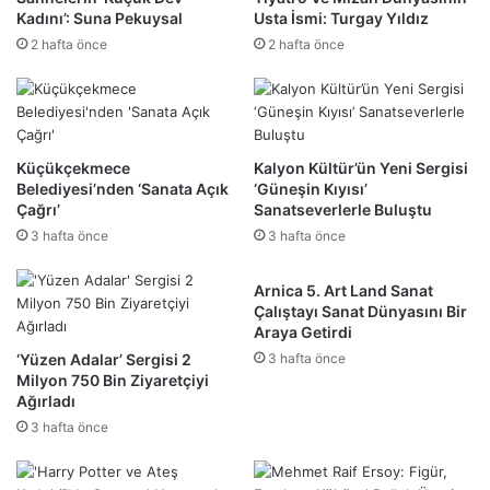
Kadını’: Suna Pekuysal
Usta İsmi: Turgay Yıldız
2 hafta önce
2 hafta önce
Küçükçekmece
Kalyon Kültür’ün Yeni Sergisi
Belediyesi’nden ‘Sanata Açık
‘Güneşin Kıyısı’
Çağrı’
Sanatseverlerle Buluştu
3 hafta önce
3 hafta önce
Arnica 5. Art Land Sanat
Çalıştayı Sanat Dünyasını Bir
Araya Getirdi
‘Yüzen Adalar’ Sergisi 2
3 hafta önce
Milyon 750 Bin Ziyaretçiyi
Ağırladı
3 hafta önce