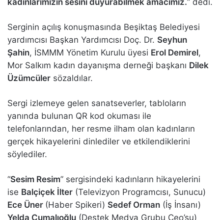
kadınlarımızın sesini duyurabilmek amacımız.
” dedi.
Serginin açılış konuşmasında Beşiktaş Belediyesi
yardımcısı Başkan Yardımcısı Doç. Dr.
Seyhun
Şahin
, İSMMM Yönetim Kurulu üyesi
Erol Demirel
,
Mor Salkım kadın dayanışma derneği başkanı
Dilek
Üzümcüler
sözaldılar.
Sergi izlemeye gelen sanatseverler, tabloların
yanında bulunan QR kod okuması ile
telefonlarından, her resme ilham olan kadınların
gerçek hikayelerini dinlediler ve etkilendiklerini
söylediler.
“
Sesim Resim
” sergisindeki kadınların hikayelerini
ise
Balçiçek İlter
(Televizyon Programcısı, Sunucu)
Ece Üner
(Haber Spikeri)
Sedef Orman
(İş İnsanı)
Yelda Cumalıoğlu
(Destek Medya Grubu Ceo’su)