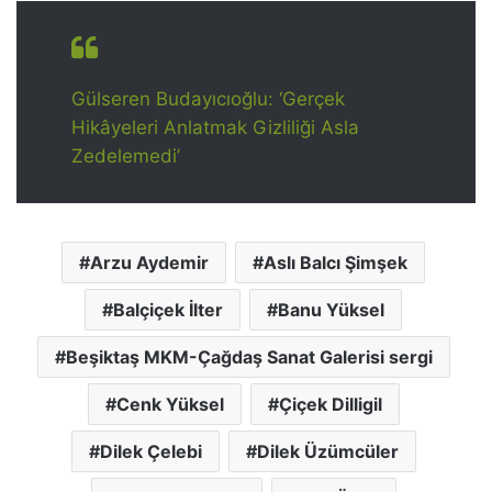
Gülseren Budayıcıoğlu: ‘Gerçek
Hikâyeleri Anlatmak Gizliliği Asla
Zedelemedi’
Arzu Aydemir
Aslı Balcı Şimşek
Balçiçek İlter
Banu Yüksel
Beşiktaş MKM-Çağdaş Sanat Galerisi sergi
Cenk Yüksel
Çiçek Dilligil
Dilek Çelebi
Dilek Üzümcüler