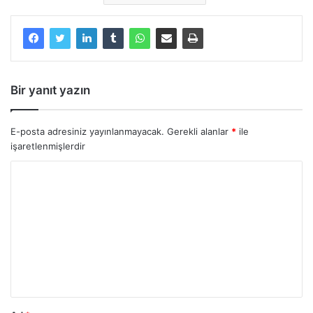
Bir yanıt yazın
E-posta adresiniz yayınlanmayacak.
Gerekli alanlar
*
ile
işaretlenmişlerdir
Y
o
r
u
m
*