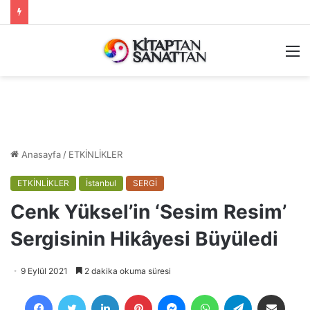
M
Anasayfa
/
ETKİNLİKLER
ETKİNLİKLER
İstanbul
SERGİ
Cenk Yüksel’in ‘Sesim Resim’
Sergisinin Hikâyesi Büyüledi
9 Eylül 2021
2 dakika okuma süresi
Facebook
Twitter
LinkedIn
Pinterest
Messenger
WhatsApp
Telegram
E-Posta ile payla