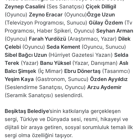
Zeynep Casalini
(Ses Sanatçısı)
Çiçek Dilligil
(Oyuncu)
Zeyno Eracar
(Oyuncu)
Özge Uzun
(Televizyon Programcısı, Sunucu)
Gülay Özdem
(Tv
Programcısı, Haber Spikeri, Oyuncu)
Seyhan Arman
(Oyuncu)
Farah Yurdözü
(Araştırmacı, Yazar)
Dilek
Çelebi
(Oyuncu)
Seda Kement
(Oyuncu, Sunucu)
Sibel Bağcı Uzun
(Hürriyet Gazetesi Yazarı)
Selda
Terek
(Yazar)
Banu Yüksel
(Yazar, Danışman)
Aslı
Balcı Şimşek
(İç Mimar)
Ebru Dönertaş
(Tasarımcı)
Yeşim Kaya
(Gastronom, Sunucu)
Özden Ayyıldız
(Seslendirme Sanatçısı, Oyuncu)
Arzu Aydemir
(Seramik Sanatçısı) seslendirdi.
Beşiktaş Belediye
’sinin katkılarıyla gerçekleşen
sergi, Türkiye ve Dünyada sesi, resmi, hikayeyi ve
dijitali bir araya getiren, sosyal sorumluluk temalı ilk
sergi olma özelliğini taşıyor.