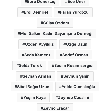
Ebru Dönertaş
Ece Üner
Erol Demirel
Farah Yurdözü
Gülay Özdem
Mor Salkım Kadın Dayanışma Derneği
Özden Ayyıldız
Özge Uzun
Seda Kement
Sedef Orman
Selda Terek
Sesim Resim sergisi
Seyhan Arman
Seyhun Şahin
Sibel Bağcı Uzun
Yelda Cumalıoğlu
Yeşim Kaya
Zeynep Casalini
Zeyno Eracar