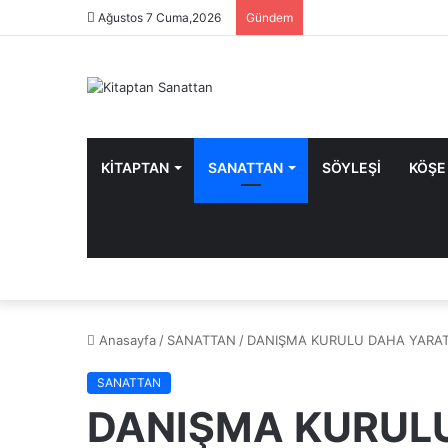
Ağustos 7 Cuma,2026
Gündem
KİTAPTAN
SANATTAN
SÖYLEŞİ
KÖŞE
Anasayfa
/
SANATTAN
/
DANIŞMA KURULU DAHA YARATIC
SANATTAN
DANIŞMA KURULU