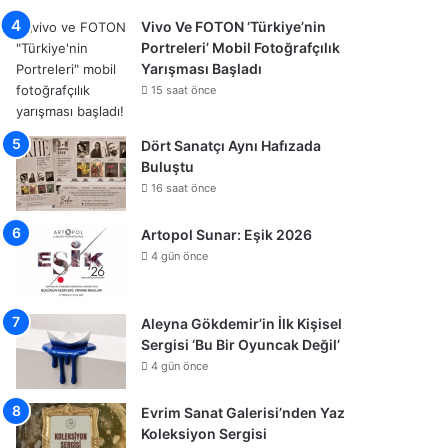
Vivo Ve FOTON ‘Türkiye’nin
Portreleri’ Mobil Fotoğrafçılık
Yarışması Başladı
15 saat önce
Dört Sanatçı Aynı Hafızada
Buluştu
16 saat önce
Artopol Sunar: Eşik 2026
4 gün önce
Aleyna Gökdemir’in İlk Kişisel
Sergisi ‘Bu Bir Oyuncak Değil’
4 gün önce
Evrim Sanat Galerisi’nden Yaz
Koleksiyon Sergisi