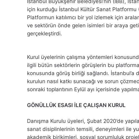
İstanbul Büyükşehir Belediyesi’nin (İBB), İs
için kurduğu İstanbul Kültür Sanat Platformu 
Platformun katılımcı bir yol izlemek için ara
ve sektörün önde gelen isimleri bir araya getir
gerçekleştirdi.
Kurul üyelerinin çalışma yöntemleri konusunda
ilgili bütün sektörlerin görüşlerin bu platfo
konusunda görüş birliği sağlandı. İstanbul’a d
kurulun nasıl katkı sunacağı ve sorun çözmede 
sonraki toplantının Eylül ayı içerisinde yapılma
GÖNÜLLÜK ESASI İLE ÇALIŞAN KURUL
Danışma Kurulu üyeleri, Şubat 2020’de yapılan 
sanat disiplinlerinin temsili, deneyimleri ile y
akademik birikimleri, sosyal sorumluluk projel