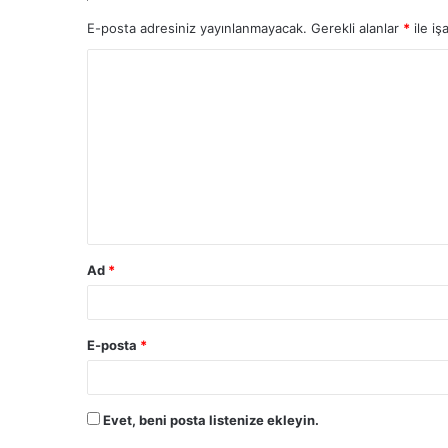
E-posta adresiniz yayınlanmayacak.
Gerekli alanlar
*
ile iş
Y
o
r
u
m
*
Ad
*
E-posta
*
Evet, beni posta listenize ekleyin.