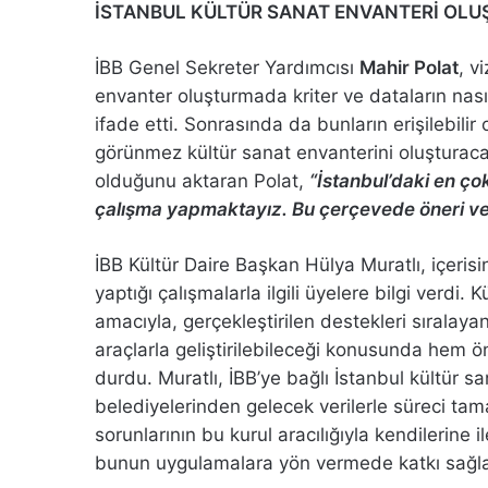
İSTANBUL KÜLTÜR SANAT ENVANTERİ OL
İBB Genel Sekreter Yardımcısı
Mahir Polat
, v
envanter oluşturmada kriter ve dataların na
ifade etti. Sonrasında da bunların erişilebilir
görünmez kültür sanat envanterini oluşturaca
olduğunu aktaran Polat,
“İstanbul’daki en ço
çalışma yapmaktayız. Bu çerçevede öneri ve
İBB Kültür Daire Başkan Hülya Muratlı, içer
yaptığı çalışmalarla ilgili üyelere bilgi verdi
amacıyla, gerçekleştirilen destekleri sıralaya
araçlarla geliştirilebileceği konusunda hem ö
durdu. Muratlı, İBB’ye bağlı İstanbul kültür sa
belediyelerinden gelecek verilerle süreci tama
sorunlarının bu kurul aracılığıyla kendilerine 
bunun uygulamalara yön vermede katkı sağla