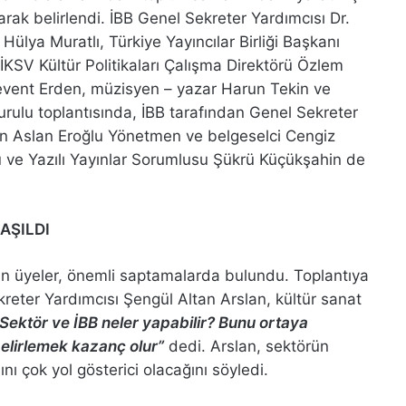
rak belirlendi. İBB Genel Sekreter Yardımcısı Dr.
Hülya Muratlı, Türkiye Yayıncılar Birliği Başkanı
KSV Kültür Politikaları Çalışma Direktörü Özlem
vent Erden, müzisyen – yazar Harun Tekin ve
urulu toplantısında, İBB tarafından Genel Sekreter
dan Aslan Eroğlu Yönetmen ve belgeselci Cengiz
rü ve Yazılı Yayınlar Sorumlusu Şükrü Küçükşahin de
AŞILDI
için üyeler, önemli saptamalarda bulundu. Toplantıya
reter Yardımcısı Şengül Altan Arslan, kültür sanat
“Sektör ve İBB neler yapabilir? Bunu ortaya
elirlemek kazanç olur”
dedi. Arslan, sektörün
nı çok yol gösterici olacağını söyledi.