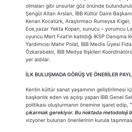
olmaları gibi unsurlar göz önünde bulundurula
Şengül Altan Arslan, İBB Kültür Daire Başkanı 
Kenan Kocatürk, Araştırmacı Rumeysa Kiger, İ
Ece,yazar Yekta Kopan, sunucu – yorumcu Le
oyuncu Mert Fırat’ın katıldığı İKSP Danışma K
Yardımcısı Mahir Polat, İBB Meclis Üyesi Fi
Özkarabekir, İBB Medya İlişkileri Koordinatö
yer aldılar.
İLK BULUŞMADA GÖRÜŞ VE ÖNERİLER PAYL
Kentin kültür sanat yaşamının geliştirilmesi 
başkanlık eden ve açılışı yapan İBB Genel Sek
politikası oluşturmanın önemine işaret edip,
çıkarmak gerekiyor. Bu noktada metodoloji b
vizyoner bulunan önerilerinin kurula taşınması