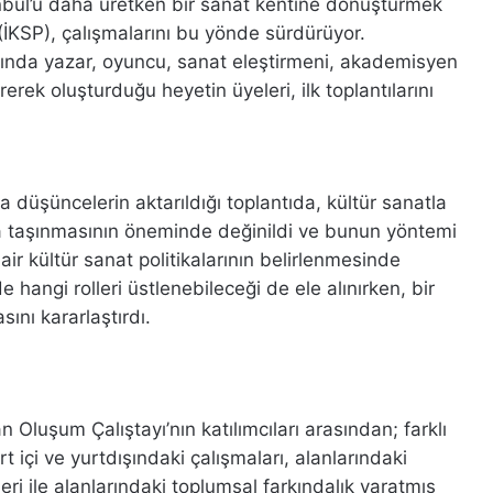
tanbul’u daha üretken bir sanat kentine dönüştürmek
(İKSP), çalışmalarını bu yönde sürdürüyor.
larında yazar, oyuncu, sanat eleştirmeni, akademisyen
erek oluşturduğu heyetin üyeleri, ilk toplantılarını
 düşüncelerin aktarıldığı toplantıda, kültür sanatla
rma taşınmasının öneminde değinildi ve bunun yöntemi
air kültür sanat politikalarının belirlenmesinde
hangi rolleri üstlenebileceği de ele alınırken, bir
sını kararlaştırdı.
Oluşum Çalıştayı’nın katılımcıları arasından; farklı
urt içi ve yurtdışındaki çalışmaları, alanlarındaki
eri ile alanlarındaki toplumsal farkındalık yaratmış