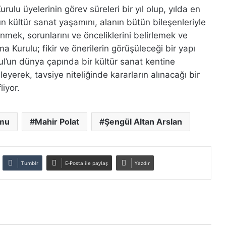
ulu üyelerinin görev süreleri bir yıl olup, yılda en
n kültür sanat yaşamını, alanın bütün bileşenleriyle
ünmek, sorunlarını ve önceliklerini belirlemek ve
 Kurulu; fikir ve önerilerin görüşüleceği bir yapı
bul’un dünya çapında bir kültür sanat kentine
eyerek, tavsiye niteliğinde kararların alınacağı bir
iyor.
rmu
Mahir Polat
Şengül Altan Arslan
Tumblr
E-Posta ile paylaş
Yazdır