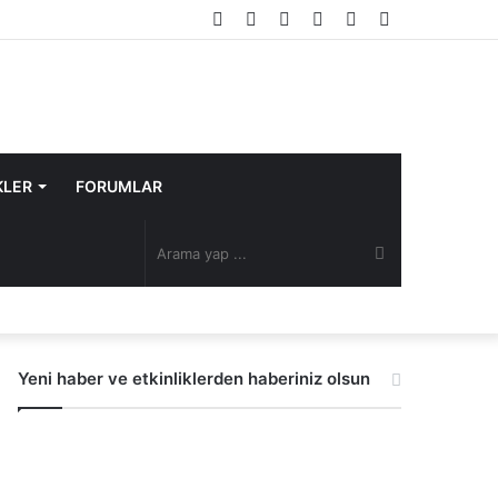
Facebook
Twitter
YouTube
Instagram
Rastgele
Kenar
Makale
Bölmesi
KLER
FORUMLAR
Arama
yap
Yeni haber ve etkinliklerden haberiniz olsun
...