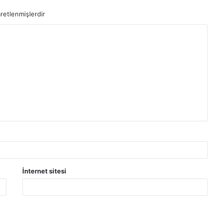
aretlenmişlerdir
İnternet sitesi