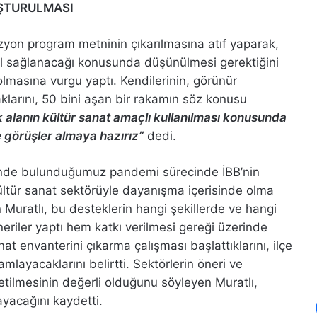
UŞTURULMASI
izyon program metninin çıkarılmasına atıf yaparak,
sıl sağlanacağı konusunda düşünülmesi gerektiğini
 olmasına vurgu yaptı. Kendilerinin, görünür
klarını, 50 bini aşan bir rakamın söz konusu
k alanın kültür sanat amaçlı kullanılması konusunda
 görüşler almaya hazırız”
dedi.
isinde bulunduğumuz pandemi sürecinde İBB’nin
. Kültür sanat sektörüyle dayanışma içerisinde olma
n Muratlı, bu desteklerin hangi şekillerde ve hangi
neriler yaptı hem katkı verilmesi gereği üzerinde
nat envanterini çıkarma çalışması başlattıklarını, ilçe
mlayacaklarını belirtti. Sektörlerin öneri ve
iletilmesinin değerli olduğunu söyleyen Muratlı,
yacağını kaydetti.