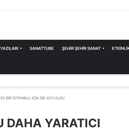
 YAZILARI
SANATTUBE
ŞEHİR ŞEHİR SANAT
ETKİNLİ
I BİR İSTANBUL İÇİN İŞE KOYULDU
 DAHA YARATICI