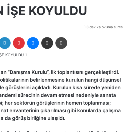
İN İŞE KOYULDU
3 dakika okuma süresi
itter
LinkedIn
Pinterest
Messenger
E-Posta ile paylaş
Yazdır
n “Danışma Kurulu”, ilk toplantısını gerçekleştirdi.
politikalarının belirlenmesine kurulun hangi düşünsel
de görüşlerini açıkladı. Kurulun kısa sürede yeniden
pandemi sürecinin devam etmesi nedeniyle sanata
i; her sektörün görüşlerinin hemen toplanması;
nat envanterinin çıkarılması gibi konularda çalışma
 da görüş birliğine ulaşıldı.