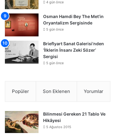
4 gün önce
Osman Hamdi Bey The Met’in
Oryantalizm Sergisinde
5 gün önce
Brieflyart Sanat Galerisi’nden
‘İlklerin İnsanı Zeki Sözer’
Sergisi
5 gün önce
Popüler
Son Eklenen
Yorumlar
Bilinmesi Gereken 21 Tablo Ve
Hikâyesi
5 Ağustos 2015