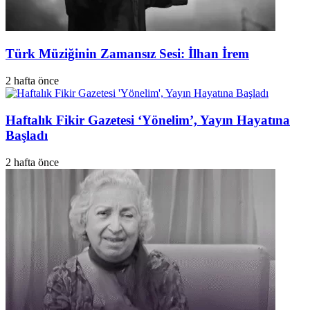
Türk Müziğinin Zamansız Sesi: İlhan İrem
2 hafta önce
Haftalık Fikir Gazetesi ‘Yönelim’, Yayın Hayatına
Başladı
2 hafta önce