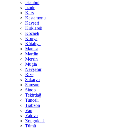
İstanbul
İzmir
Kars
Kastamonu
Kayseri
Kırklareli
Kocaeli
Konya
Kütahya
Manisa
Mardin
Mersin
Muğla
Nevşehir
Rize
Sakarya
Samsun
Sinop
Tekirdağ
Tunceli
Trabzon
Van
Yalova
Zonguldak
Tümü