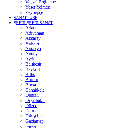
Veysel Boğatepe
Yeşer Yelmez
Zeynepçe
SANATTUBE
ŞEHİR ŞEHİR SANAT
Adana
Adıyaman
Aksaray
Ankara
Antakya
Antalya
Aydın
Balıkesir
Bayburt
Bitlis
Burdur
Bursa
Çanakkale
Denizli
Diyarbakır
Düzce
Edirne
Eskişehir
Gaziantep
Giresun