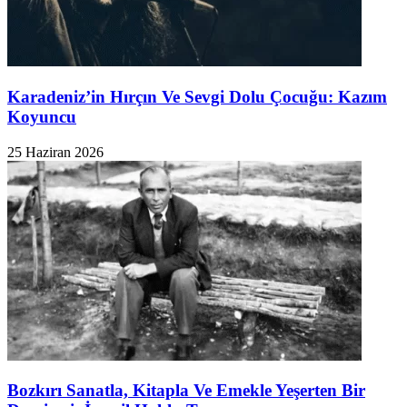
Karadeniz’in Hırçın Ve Sevgi Dolu Çocuğu: Kazım
Koyuncu
25 Haziran 2026
​Bozkırı Sanatla, Kitapla Ve Emekle Yeşerten Bir