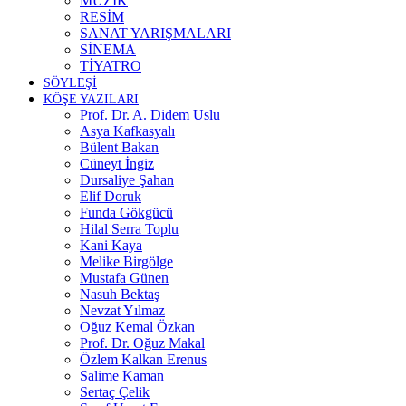
MÜZİK
RESİM
SANAT YARIŞMALARI
SİNEMA
TİYATRO
SÖYLEŞİ
KÖŞE YAZILARI
Prof. Dr. A. Didem Uslu
Asya Kafkasyalı
Bülent Bakan
Cüneyt İngiz
Dursaliye Şahan
Elif Doruk
Funda Gökgücü
Hilal Serra Toplu
Kani Kaya
Melike Birgölge
Mustafa Günen
Nasuh Bektaş
Nevzat Yılmaz
Oğuz Kemal Özkan
Prof. Dr. Oğuz Makal
Özlem Kalkan Erenus
Salime Kaman
Sertaç Çelik