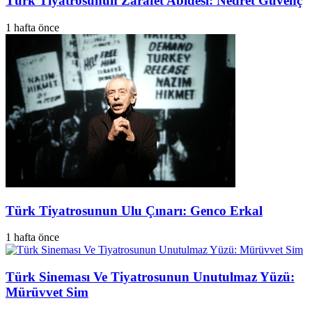
Türk Tiyatrosunun Zarafet Abidesi: Nedret Güvenç
1 hafta önce
Türk Tiyatrosunun Ulu Çınarı: Genco Erkal
1 hafta önce
Türk Sineması Ve Tiyatrosunun Unutulmaz Yüzü:
Mürüvvet Sim