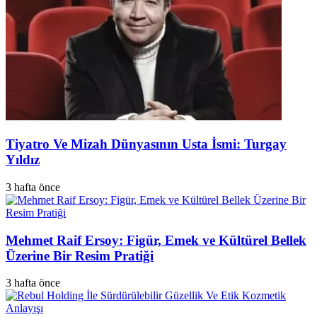
Tiyatro Ve Mizah Dünyasının Usta İsmi: Turgay
Yıldız
3 hafta önce
Mehmet Raif Ersoy: Figür, Emek ve Kültürel Bellek
Üzerine Bir Resim Pratiği
3 hafta önce