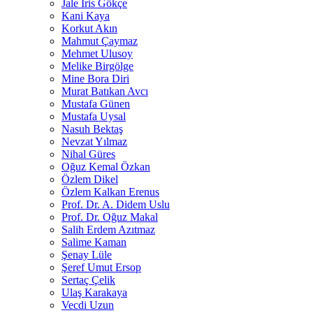
Jale İris Gökçe
Kani Kaya
Korkut Akın
Mahmut Çaymaz
Mehmet Ulusoy
Melike Birgölge
Mine Bora Diri
Murat Batıkan Avcı
Mustafa Günen
Mustafa Uysal
Nasuh Bektaş
Nevzat Yılmaz
Nihal Güres
Oğuz Kemal Özkan
Özlem Dikel
Özlem Kalkan Erenus
Prof. Dr. A. Didem Uslu
Prof. Dr. Oğuz Makal
Salih Erdem Azıtmaz
Salime Kaman
Şenay Lüle
Şeref Umut Ersop
Sertaç Çelik
Ulaş Karakaya
Vecdi Uzun