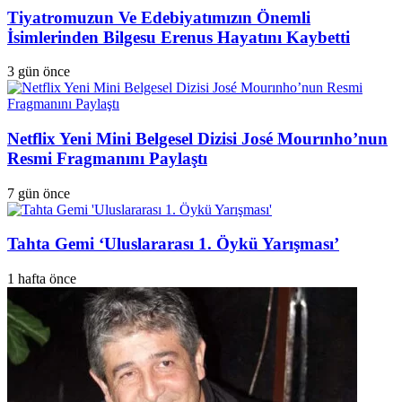
Tiyatromuzun Ve Edebiyatımızın Önemli
İsimlerinden Bilgesu Erenus Hayatını Kaybetti
3 gün önce
Netflix Yeni Mini Belgesel Dizisi José Mourınho’nun
Resmi Fragmanını Paylaştı
7 gün önce
Tahta Gemi ‘Uluslararası 1. Öykü Yarışması’
1 hafta önce