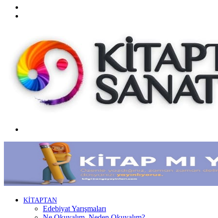
Twitter
Facebook
Menü
KİTAPTAN
Edebiyat Yarışmaları
Ne Okuyalım, Neden Okuyalım?