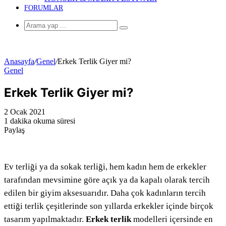
FORUMLAR
Arama
yap
...
Anasayfa
/
Genel
/
Erkek Terlik Giyer mi?
Genel
Erkek Terlik Giyer mi?
2 Ocak 2021
1 dakika okuma süresi
Paylaş
Facebook
Twitter
LinkedIn
Pinterest
Messenger
Messenger
WhatsApp
Telegram
E-
Yazdır
Posta
ile
paylaş
Ev terliği ya da sokak terliği, hem kadın hem de erkekler
tarafından mevsimine göre açık ya da kapalı olarak tercih
edilen bir giyim aksesuarıdır. Daha çok kadınların tercih
ettiği terlik çeşitlerinde son yıllarda erkekler içinde birçok
tasarım yapılmaktadır.
Erkek terlik
modelleri içersinde en