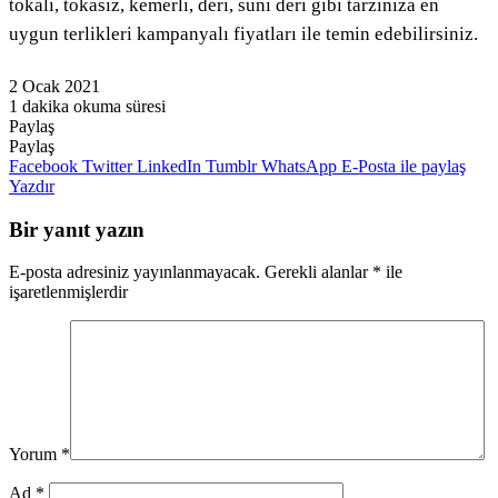
tokalı, tokasız, kemerli, deri, suni deri gibi tarzınıza en
uygun terlikleri kampanyalı fiyatları ile temin edebilirsiniz.
2 Ocak 2021
1 dakika okuma süresi
Paylaş
Facebook
Twitter
LinkedIn
Pinterest
Messenger
Messenger
WhatsApp
Telegram
E-
Yazdır
Paylaş
Posta
Facebook
Twitter
LinkedIn
Tumblr
WhatsApp
E-Posta ile paylaş
ile
Yazdır
paylaş
Bir yanıt yazın
E-posta adresiniz yayınlanmayacak.
Gerekli alanlar
*
ile
işaretlenmişlerdir
Yorum
*
Ad
*