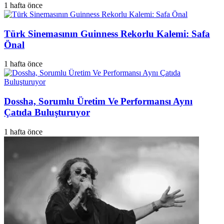
1 hafta önce
Türk Sinemasının Guinness Rekorlu Kalemi: Safa
Önal
1 hafta önce
Dossha, Sorumlu Üretim Ve Performansı Aynı
Çatıda Buluşturuyor
1 hafta önce