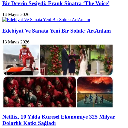
Bir Devrin Sesiydi: Frank Sinatra ‘The Voice’
14 Mayıs 2026
Edebiyat Ve Sanata Yeni Bir Soluk: ArtAnlam
13 Mayıs 2026
Netflix, 10 Yılda Küresel Ekonomiye 325 Milyar
Dolarlık Katkı Sağladı