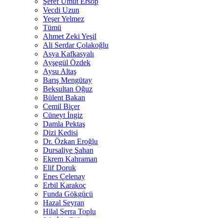
Şeref Umut Ersop
Vecdi Uzun
Yeşer Yelmez
Tümü
Ahmet Zeki Yeşil
Ali Serdar Çolakoğlu
Asya Kafkasyalı
Ayşegül Özdek
Aysu Altaş
Barış Mengütay
Beksultan Oğuz
Bülent Bakan
Cemil Biçer
Cüneyt İngiz
Damla Pektaş
Dizi Kedisi
Dr. Özkan Eroğlu
Dursaliye Şahan
Ekrem Kahraman
Elif Doruk
Enes Çelenay
Erbil Karakoç
Funda Gökgücü
Hazal Seyran
Hilal Serra Toplu