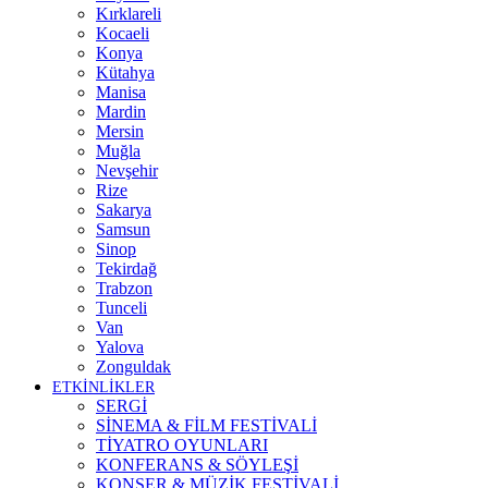
Kırklareli
Kocaeli
Konya
Kütahya
Manisa
Mardin
Mersin
Muğla
Nevşehir
Rize
Sakarya
Samsun
Sinop
Tekirdağ
Trabzon
Tunceli
Van
Yalova
Zonguldak
ETKİNLİKLER
SERGİ
SİNEMA & FİLM FESTİVALİ
TİYATRO OYUNLARI
KONFERANS & SÖYLEŞİ
KONSER & MÜZİK FESTİVALİ