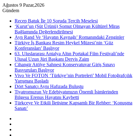
Ağustos 9 Pazar,2026
Gündem
Recep Batuk İle 10 Soruda Tercih Meselesi
‘Kurut’un (Süt Ürünü) Somut Olmayan Kültürel Miras
Bağlamında Değerlendirilmesi
Ayn Rand Ve ‘Hayatın Kaynağı’ Romanındaki Zenginler
Türkiye İş Bankası Resim Heykel Müzesi’nin ‘Güz
Konferansları’ Başlıyor
63. Uluslararası Antalya Altın Portakal Film Festivali’nde
Ulusal Uzun Jüri Başkanı Derviş Zaim
Cihangir Atölye Sahnesi Konservatuvar Giriş Sınavı
Başvuruları Başlıyor
Vivo Ve FOTON ‘Türkiye’nin Portreleri’ Mobil Fotoğrafçılık
Yarışması Başladı
Dört Sanatçı Aynı Hafızada Buluştu
Tiyatromuzun Ve Edebiyatımızın Önemli İsimlerinden
Bilgesu Erenus Hayatını Kaybetti
Türkçeye Ve Etkili İletişime Kapsamlı Bir Rehber: ‘Konuşma
Sanatı’
Kenar
Bölmesi
Rastgele
Makale
Instagram
YouTube