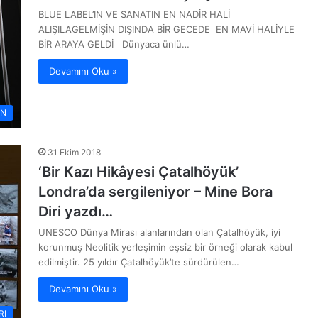
BLUE LABEL’IN VE SANATIN EN NADİR HALİ
ALIŞILAGELMİŞİN DIŞINDA BİR GECEDE EN MAVİ HALİYLE
BİR ARAYA GELDİ Dünyaca ünlü…
Devamını Oku »
AN
31 Ekim 2018
‘Bir Kazı Hikâyesi Çatalhöyük’
Londra’da sergileniyor – Mine Bora
Diri yazdı…
UNESCO Dünya Mirası alanlarından olan Çatalhöyük, iyi
korunmuş Neolitik yerleşimin eşsiz bir örneği olarak kabul
edilmiştir. 25 yıldır Çatalhöyük’te sürdürülen…
Devamını Oku »
RI