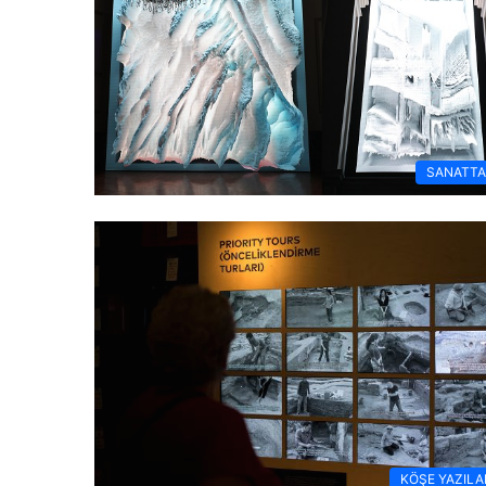
SANATT
KÖŞE YAZILA