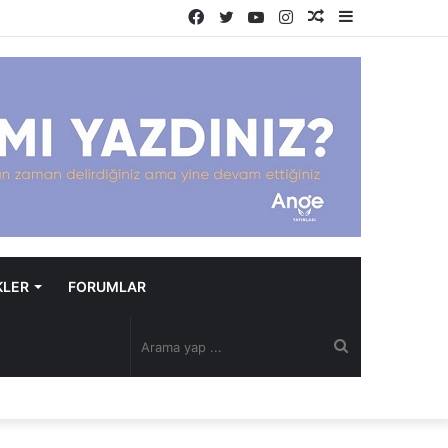
Facebook
Twitter
YouTube
Instagram
Rastgele
Kenar
Makale
Bölmesi
KLER
FORUMLAR
Arama
yap