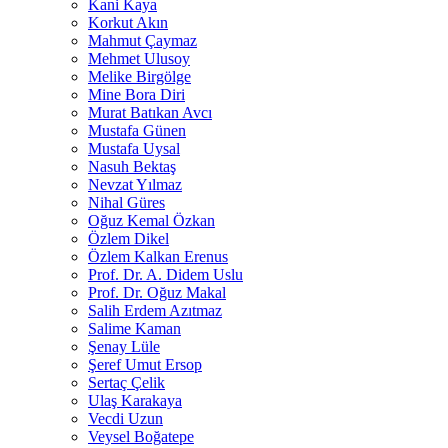
Kani Kaya
Korkut Akın
Mahmut Çaymaz
Mehmet Ulusoy
Melike Birgölge
Mine Bora Diri
Murat Batıkan Avcı
Mustafa Günen
Mustafa Uysal
Nasuh Bektaş
Nevzat Yılmaz
Nihal Güres
Oğuz Kemal Özkan
Özlem Dikel
Özlem Kalkan Erenus
Prof. Dr. A. Didem Uslu
Prof. Dr. Oğuz Makal
Salih Erdem Azıtmaz
Salime Kaman
Şenay Lüle
Şeref Umut Ersop
Sertaç Çelik
Ulaş Karakaya
Vecdi Uzun
Veysel Boğatepe