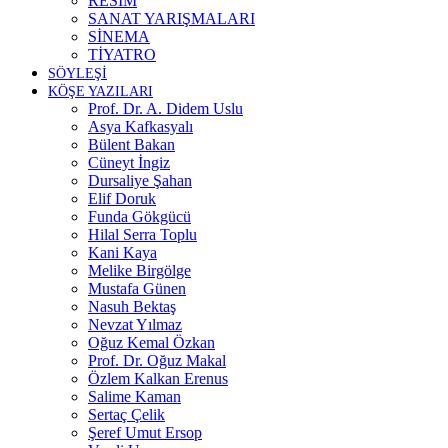
RESİM
SANAT YARIŞMALARI
SİNEMA
TİYATRO
SÖYLEŞİ
KÖŞE YAZILARI
Prof. Dr. A. Didem Uslu
Asya Kafkasyalı
Bülent Bakan
Cüneyt İngiz
Dursaliye Şahan
Elif Doruk
Funda Gökgücü
Hilal Serra Toplu
Kani Kaya
Melike Birgölge
Mustafa Günen
Nasuh Bektaş
Nevzat Yılmaz
Oğuz Kemal Özkan
Prof. Dr. Oğuz Makal
Özlem Kalkan Erenus
Salime Kaman
Sertaç Çelik
Şeref Umut Ersop