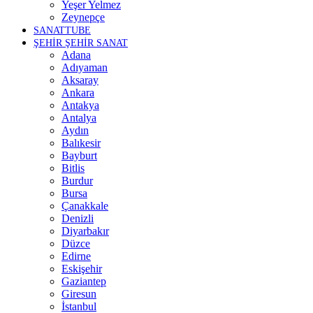
Yeşer Yelmez
Zeynepçe
SANATTUBE
ŞEHİR ŞEHİR SANAT
Adana
Adıyaman
Aksaray
Ankara
Antakya
Antalya
Aydın
Balıkesir
Bayburt
Bitlis
Burdur
Bursa
Çanakkale
Denizli
Diyarbakır
Düzce
Edirne
Eskişehir
Gaziantep
Giresun
İstanbul