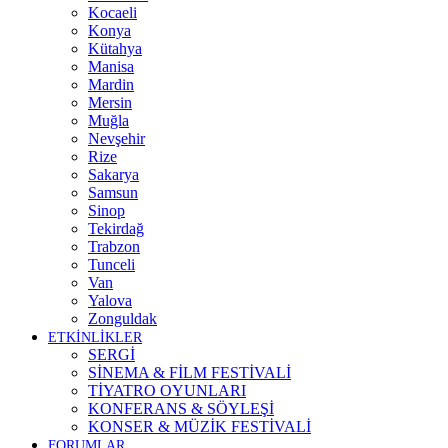
Kocaeli
Konya
Kütahya
Manisa
Mardin
Mersin
Muğla
Nevşehir
Rize
Sakarya
Samsun
Sinop
Tekirdağ
Trabzon
Tunceli
Van
Yalova
Zonguldak
ETKİNLİKLER
SERGİ
SİNEMA & FİLM FESTİVALİ
TİYATRO OYUNLARI
KONFERANS & SÖYLEŞİ
KONSER & MÜZİK FESTİVALİ
FORUMLAR