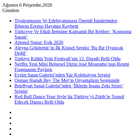
Ağustos 6 Perşembe,2026
Gündem
Tiyatromuzun Ve Edebiyatımızın Önemli İsimlerinden
Bilgesu Erenus Hayatını Kaybetti
Türkçeye Ve Etkili İletişime Kapsamlı Bir Rehber: ‘Konuşma
Sanatı’
Artopol Sunar: Eşik 2026
Aleyna Gökdemir’in İlk Kişisel Sergisi ‘Bu Bir Oyuncak
Değil’
Türkiye Kültür Yolu Festivali’nin 12. Durağı Belli Oldu
Netflix Yeni Mini Belgesel Dizisi José Mourınho’nun Resmi
Fragmanını Paylaştı
Evrim Sanat Galerisi’nden Yaz Koleksiyon Sergisi
Osman Hamdi Bey The Met’in Oryantalizm Sergisinde
Brieflyart Sanat Galerisi’nden ‘İlklerin İnsanı Zeki Sözer’
Sergisi
Red Bull Dance Your Style’da Türkiye’yi Zürih’te Temsil
Edecek Dansçı Belli Oldu
Kenar
Bölmesi
Rastgele
Makale
Instagram
YouTube
Twitter