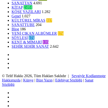
SANATTAN
4.691
KİTAP
2.051
KÖŞE YAZILARI
1.282
Genel
1.027
KÜLTÜREL MİRAS
317
SANATTUBE
204
Blog
186
YENİ ÇIKAN ALBÜMLER
174
SÖYLEŞİ
171
KENT & MİMARİ
135
ŞEHİR ŞEHİR SANAT
2.642
Facebook
Twitter
YouTube
Instagram
© Telif Hakkı 2026, Tüm Hakları Saklıdır |
Sevgiyle Kodlanmıştır
Hakkımızda
|
Künye
|
Bize Yazın
|
Edebiyat Sözlüğü
|
Sanat
Sözlüğü
Facebook
Twitter
YouTube
Instagram