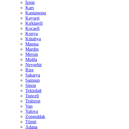
İzmir
Kars
Kastamonu
Kayseri
Kırklareli
Kocaeli
Konya
Kütahya
Manisa
Mardin
Mersin
Muğla
Nevşehir
Rize
Sakarya
Samsun
Sinop
Tekirdağ
Tunceli
Trabzon
Van
Yalova
Zonguldak
Tümü
Adana