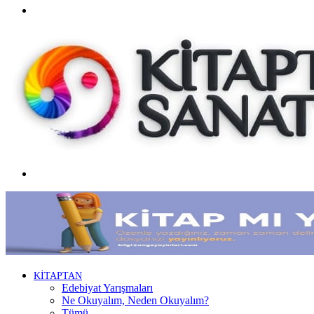
Facebook
Menü
KİTAPTAN
Edebiyat Yarışmaları
Ne Okuyalım, Neden Okuyalım?
Tümü