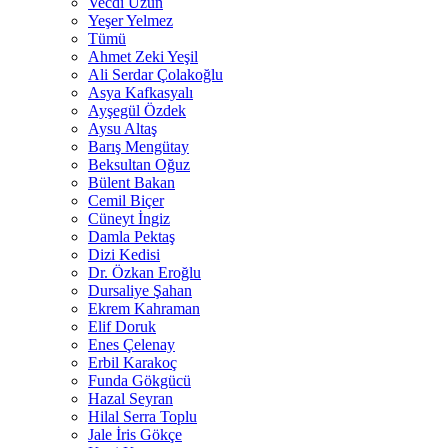
Vecdi Uzun
Yeşer Yelmez
Tümü
Ahmet Zeki Yeşil
Ali Serdar Çolakoğlu
Asya Kafkasyalı
Ayşegül Özdek
Aysu Altaş
Barış Mengütay
Beksultan Oğuz
Bülent Bakan
Cemil Biçer
Cüneyt İngiz
Damla Pektaş
Dizi Kedisi
Dr. Özkan Eroğlu
Dursaliye Şahan
Ekrem Kahraman
Elif Doruk
Enes Çelenay
Erbil Karakoç
Funda Gökgücü
Hazal Seyran
Hilal Serra Toplu
Jale İris Gökçe