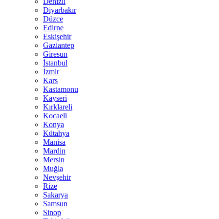
Denizli
Diyarbakır
Düzce
Edirne
Eskişehir
Gaziantep
Giresun
İstanbul
İzmir
Kars
Kastamonu
Kayseri
Kırklareli
Kocaeli
Konya
Kütahya
Manisa
Mardin
Mersin
Muğla
Nevşehir
Rize
Sakarya
Samsun
Sinop