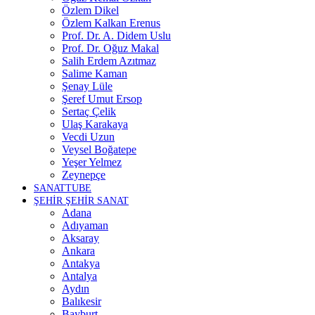
Özlem Dikel
Özlem Kalkan Erenus
Prof. Dr. A. Didem Uslu
Prof. Dr. Oğuz Makal
Salih Erdem Azıtmaz
Salime Kaman
Şenay Lüle
Şeref Umut Ersop
Sertaç Çelik
Ulaş Karakaya
Vecdi Uzun
Veysel Boğatepe
Yeşer Yelmez
Zeynepçe
SANATTUBE
ŞEHİR ŞEHİR SANAT
Adana
Adıyaman
Aksaray
Ankara
Antakya
Antalya
Aydın
Balıkesir
Bayburt