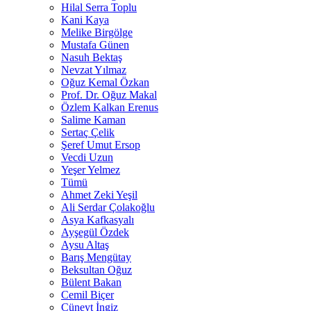
Hilal Serra Toplu
Kani Kaya
Melike Birgölge
Mustafa Günen
Nasuh Bektaş
Nevzat Yılmaz
Oğuz Kemal Özkan
Prof. Dr. Oğuz Makal
Özlem Kalkan Erenus
Salime Kaman
Sertaç Çelik
Şeref Umut Ersop
Vecdi Uzun
Yeşer Yelmez
Tümü
Ahmet Zeki Yeşil
Ali Serdar Çolakoğlu
Asya Kafkasyalı
Ayşegül Özdek
Aysu Altaş
Barış Mengütay
Beksultan Oğuz
Bülent Bakan
Cemil Biçer
Cüneyt İngiz