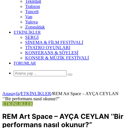
Tekirdağ
Trabzon
Tunceli
Van
Yalova
Zonguldak
ETKİNLİKLER
SERGİ
SİNEMA & FİLM FESTİVALİ
TİYATRO OYUNLARI
KONFERANS & SÖYLEŞİ
KONSER & MÜZİK FESTİVALİ
FORUMLAR
Arama
yap
...
Anasayfa
/
ETKİNLİKLER
/
REM Art Space – AYÇA CEYLAN
‘’Bir performans nasıl okunur?”
ETKİNLİKLER
REM Art Space – AYÇA CEYLAN ‘’Bir
performans nasıl okunur?”