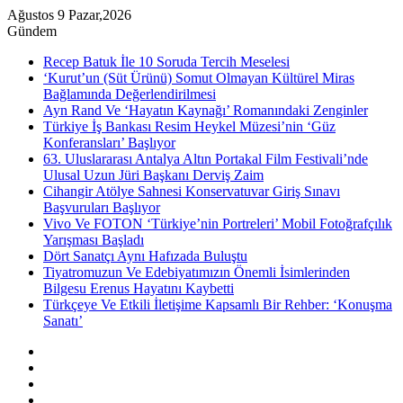
Ağustos 9 Pazar,2026
Gündem
Recep Batuk İle 10 Soruda Tercih Meselesi
‘Kurut’un (Süt Ürünü) Somut Olmayan Kültürel Miras
Bağlamında Değerlendirilmesi
Ayn Rand Ve ‘Hayatın Kaynağı’ Romanındaki Zenginler
Türkiye İş Bankası Resim Heykel Müzesi’nin ‘Güz
Konferansları’ Başlıyor
63. Uluslararası Antalya Altın Portakal Film Festivali’nde
Ulusal Uzun Jüri Başkanı Derviş Zaim
Cihangir Atölye Sahnesi Konservatuvar Giriş Sınavı
Başvuruları Başlıyor
Vivo Ve FOTON ‘Türkiye’nin Portreleri’ Mobil Fotoğrafçılık
Yarışması Başladı
Dört Sanatçı Aynı Hafızada Buluştu
Tiyatromuzun Ve Edebiyatımızın Önemli İsimlerinden
Bilgesu Erenus Hayatını Kaybetti
Türkçeye Ve Etkili İletişime Kapsamlı Bir Rehber: ‘Konuşma
Sanatı’
Kenar
Bölmesi
Rastgele
Makale
Instagram
YouTube