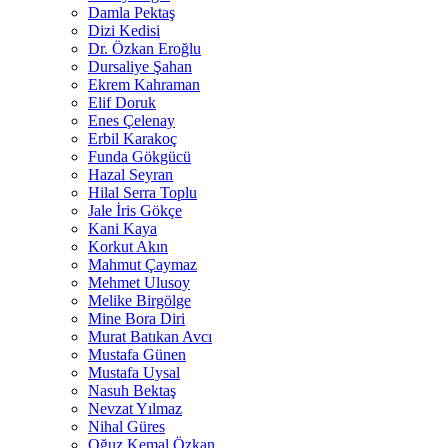
Damla Pektaş
Dizi Kedisi
Dr. Özkan Eroğlu
Dursaliye Şahan
Ekrem Kahraman
Elif Doruk
Enes Çelenay
Erbil Karakoç
Funda Gökgücü
Hazal Seyran
Hilal Serra Toplu
Jale İris Gökçe
Kani Kaya
Korkut Akın
Mahmut Çaymaz
Mehmet Ulusoy
Melike Birgölge
Mine Bora Diri
Murat Batıkan Avcı
Mustafa Günen
Mustafa Uysal
Nasuh Bektaş
Nevzat Yılmaz
Nihal Güres
Oğuz Kemal Özkan