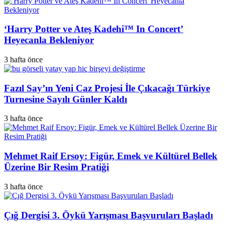
‘Harry Potter ve Ateş Kadehi™ In Concert’
Heyecanla Bekleniyor
3 hafta önce
Fazıl Say’ın Yeni Caz Projesi İle Çıkacağı Türkiye
Turnesine Sayılı Günler Kaldı
3 hafta önce
Mehmet Raif Ersoy: Figür, Emek ve Kültürel Bellek
Üzerine Bir Resim Pratiği
3 hafta önce
Çığ Dergisi 3. Öykü Yarışması Başvuruları Başladı