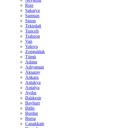
Nevşehir
Rize
Sakarya
Samsun
Sinop
Tekirdağ
Tunceli
Trabzon
Van
Yalova
Zonguldak
Tümü
Adana
Adıyaman
Aksaray
Ankara
Antakya
Antalya
Aydın
Balıkesir
Bayburt
Bitlis
Burdur
Bursa
Çanakkale