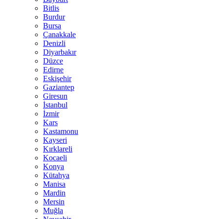
Bitlis
Burdur
Bursa
Çanakkale
Denizli
Diyarbakır
Düzce
Edirne
Eskişehir
Gaziantep
Giresun
İstanbul
İzmir
Kars
Kastamonu
Kayseri
Kırklareli
Kocaeli
Konya
Kütahya
Manisa
Mardin
Mersin
Muğla