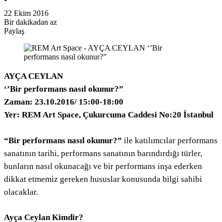
22 Ekim 2016
Bir dakikadan az
Paylaş
Facebook
Twitter
LinkedIn
Pinterest
Messenger
Messenger
WhatsApp
Telegram
E-
Yazdır
Posta
ile
paylaş
AYÇA CEYLAN
‘’Bir performans nasıl okunur?”
Zaman: 23.10.2016/ 15:00-18:00
Yer: REM Art Space, Çukurcuma Caddesi No:20 İstanbul
“Bir performans nasıl okunur?”
ile katılımcılar performans
sanatının tarihi, performans sanatının barındırdığı türler,
bunların nasıl okunacağı ve bir performans inşa ederken
dikkat etmemiz gereken hususlar konusunda bilgi sahibi
olacaklar.
Ayça Ceylan Kimdir?