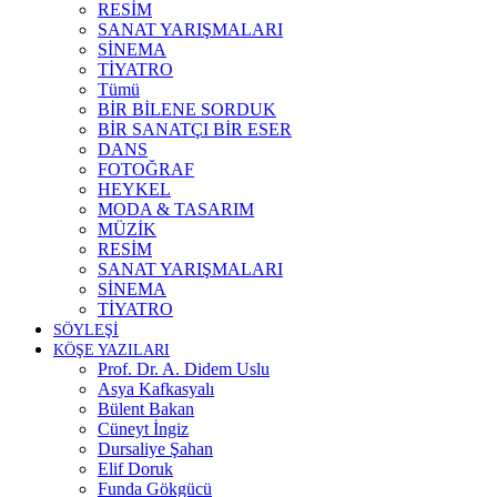
RESİM
SANAT YARIŞMALARI
SİNEMA
TİYATRO
Tümü
BİR BİLENE SORDUK
BİR SANATÇI BİR ESER
DANS
FOTOĞRAF
HEYKEL
MODA & TASARIM
MÜZİK
RESİM
SANAT YARIŞMALARI
SİNEMA
TİYATRO
SÖYLEŞİ
KÖŞE YAZILARI
Prof. Dr. A. Didem Uslu
Asya Kafkasyalı
Bülent Bakan
Cüneyt İngiz
Dursaliye Şahan
Elif Doruk
Funda Gökgücü