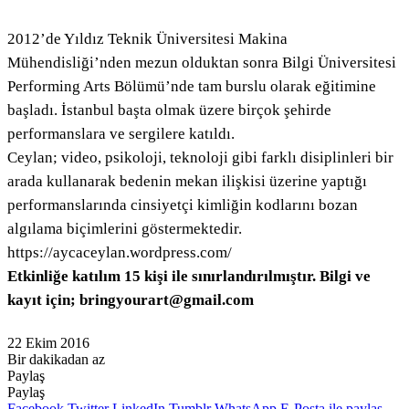
2012’de Yıldız Teknik Üniversitesi Makina
Mühendisliği’nden mezun olduktan sonra Bilgi Üniversitesi
Performing Arts Bölümü’nde tam burslu olarak eğitimine
başladı. İstanbul başta olmak üzere birçok şehirde
performanslara ve sergilere katıldı.
Ceylan; video, psikoloji, teknoloji gibi farklı disiplinleri bir
arada kullanarak bedenin mekan ilişkisi üzerine yaptığı
performanslarında cinsiyetçi kimliğin kodlarını bozan
algılama biçimlerini göstermektedir.
https://aycaceylan.wordpress.com/
Etkinliğe katılım 15 kişi ile sınırlandırılmıştır. Bilgi ve
kayıt için; bringyourart@gmail.com
22 Ekim 2016
Bir dakikadan az
Paylaş
Facebook
Twitter
LinkedIn
Pinterest
Messenger
Messenger
WhatsApp
Telegram
E-
Yazdır
Paylaş
Posta
Facebook
Twitter
LinkedIn
Tumblr
WhatsApp
E-Posta ile paylaş