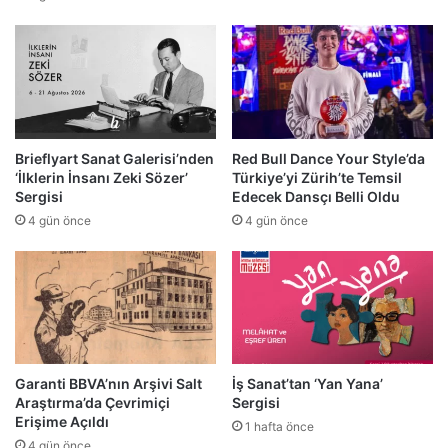
Brieflyart Sanat Galerisi’nden
Red Bull Dance Your Style’da
‘İlklerin İnsanı Zeki Sözer’
Türkiye’yi Zürih’te Temsil
Sergisi
Edecek Dansçı Belli Oldu
4 gün önce
4 gün önce
Garanti BBVA’nın Arşivi Salt
İş Sanat’tan ‘Yan Yana’
Araştırma’da Çevrimiçi
Sergisi
Erişime Açıldı
1 hafta önce
4 gün önce