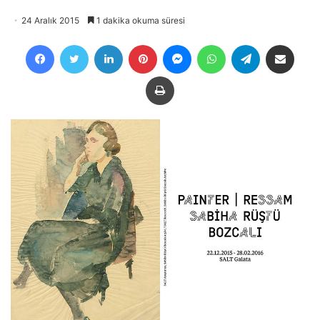
24 Aralık 2015
1 dakika okuma süresi
Facebook
Twitter
LinkedIn
Pinterest
Messenger
WhatsApp
Telegram
E-Posta ile payla
Yazdır