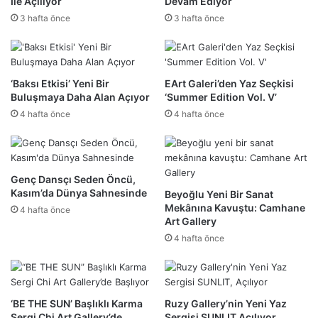
İle Açılıyor
Devam Ediyor
3 hafta önce
3 hafta önce
‘Baksı Etkisi’ Yeni Bir
EArt Galeri’den Yaz Seçkisi
Buluşmaya Daha Alan Açıyor
‘Summer Edition Vol. V’
4 hafta önce
4 hafta önce
Genç Dansçı Seden Öncü,
Kasım’da Dünya Sahnesinde
Beyoğlu Yeni Bir Sanat
Mekânına Kavuştu: Camhane
4 hafta önce
Art Gallery
4 hafta önce
‘BE THE SUN’ Başlıklı Karma
Ruzy Gallery’nin Yeni Yaz
Sergi Chi Art Gallery’de
Sergisi SUNLIT Açılıyor