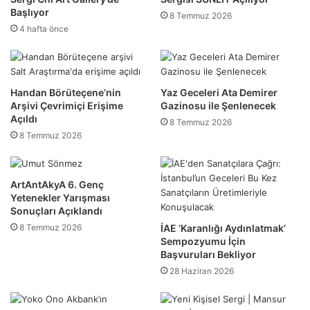
Başlıyor
8 Temmuz 2026
4 hafta önce
Handan Börüteçene’nin
Yaz Geceleri Ata Demirer
Arşivi Çevrimiçi Erişime
Gazinosu ile Şenlenecek
Açıldı
8 Temmuz 2026
8 Temmuz 2026
ArtAntAkyA 6. Genç
Yetenekler Yarışması
Sonuçları Açıklandı
8 Temmuz 2026
İAE ‘Karanlığı Aydınlatmak’
Sempozyumu İçin
Başvuruları Bekliyor
28 Haziran 2026