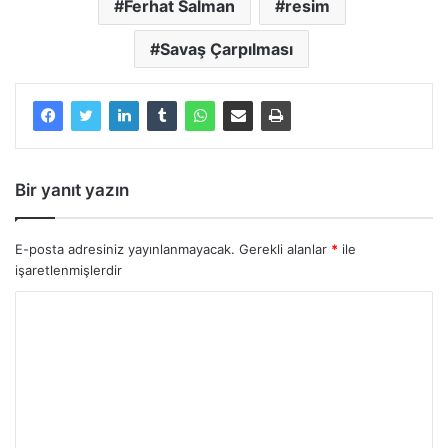
Ferhat Salman
resim
Savaş Çarpılması
Bir yanıt yazın
E-posta adresiniz yayınlanmayacak.
Gerekli alanlar
*
ile
işaretlenmişlerdir
Y
o
r
u
m