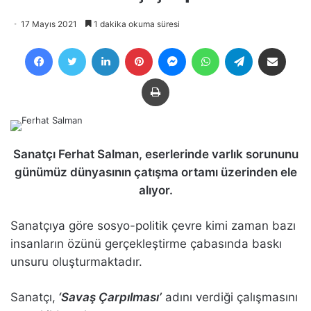
17 Mayıs 2021
1 dakika okuma süresi
Facebook
Twitter
LinkedIn
Pinterest
Messenger
WhatsApp
Telegram
E-Posta ile payla
Yazdır
Sanatçı Ferhat Salman, eserlerinde varlık sorununu
günümüz dünyasının çatışma ortamı üzerinden ele
alıyor.
Sanatçıya göre sosyo-politik çevre kimi zaman bazı
insanların özünü gerçekleştirme çabasında baskı
unsuru oluşturmaktadır.
Sanatçı,
‘Savaş Çarpılması’
adını verdiği çalışmasını