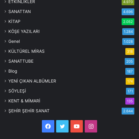
ETKİNLİKLER
4.970
SANATTAN
4.696
KİTAP
2.052
KÖŞE YAZILARI
1.284
Genel
1.028
KÜLTÜREL MİRAS
318
SANATTUBE
205
Blog
187
YENİ ÇIKAN ALBÜMLER
174
SÖYLEŞİ
171
KENT & MİMARİ
135
ŞEHİR ŞEHİR SANAT
2.644
Facebook
Twitter
YouTube
Instagram