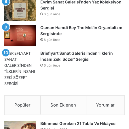
Evrim Sanat Galerisi’nden Yaz Koleksiyon
Sergisi
6 gün önce
Osman Hamdi Bey The Met’in Oryantalizm
Sergisinde
6 gün önce
Brieflyart Sanat Galerisi’nden ‘İlklerin
İnsanı Zeki Sözer’ Sergisi
6 gün önce
Popüler
Son Eklenen
Yorumlar
Bilinmesi Gereken 21 Tablo Ve Hikâyesi