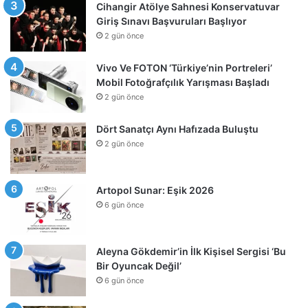
Cihangir Atölye Sahnesi Konservatuvar
Giriş Sınavı Başvuruları Başlıyor
2 gün önce
Vivo Ve FOTON ‘Türkiye’nin Portreleri’
Mobil Fotoğrafçılık Yarışması Başladı
2 gün önce
Dört Sanatçı Aynı Hafızada Buluştu
2 gün önce
Artopol Sunar: Eşik 2026
6 gün önce
Aleyna Gökdemir’in İlk Kişisel Sergisi ‘Bu
Bir Oyuncak Değil’
6 gün önce