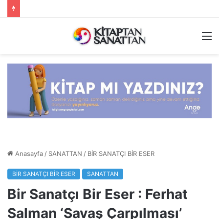
M
Anasayfa
/
SANATTAN
/
BİR SANATÇI BİR ESER
BİR SANATÇI BİR ESER
SANATTAN
Bir Sanatçı Bir Eser : Ferhat
Salman ‘Savaş Çarpılması’