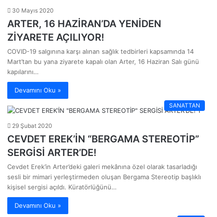
30 Mayıs 2020
ARTER, 16 HAZİRAN’DA YENİDEN
ZİYARETE AÇILIYOR!
COVID-19 salgınına karşı alınan sağlık tedbirleri kapsamında 14
Mart’tan bu yana ziyarete kapalı olan Arter, 16 Haziran Salı günü
kapılarını…
Devamını Oku »
SANATTAN
29 Şubat 2020
CEVDET EREK’İN “BERGAMA STEREOTİP”
SERGİSİ ARTER’DE!
Cevdet Erek’in Arter’deki galeri mekânına özel olarak tasarladığı
sesli bir mimari yerleştirmeden oluşan Bergama Stereotip başlıklı
kişisel sergisi açıldı. Küratörlüğünü…
Devamını Oku »