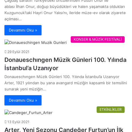
Çağdaş sanatın Türkiye’deki öncülerinden Füsun Onur ile
ablası İlhan Onur, doğup büyüdükleri ve halen yaşamakta oldukları
Kuzguncuk’taki Hayri Onur Yalısı’nı, ileride müze-ev olarak ziyarete
açılması…
Devamını Oku »
KONSER & MÜZİK FESTİVALİ
29 Eylül 2021
Donaueschıngen Müzik Günleri 100. Yılında
İstanbul’a Uzanıyor
Donaueschıngen Müzik Günleri 100. Yılında İstanbul’a Uzanıyor
Arter, 1921 yılından bu yana avangard müziğin kapsamlı bir temsilini
sunarak yeni müziğin…
Devamını Oku »
ETKİNLİKLER
13 Eylül 2021
Arter, Yeni Sezonu Candeğer Furtun’un İlk