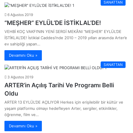
SANATTAN
6 Ağustos 2019
“MEŞHER” EYLÜL’DE İSTİKLAL’DE!
VEHBİ KOÇ VAKFI’NIN YENİ SERGİ MEKÂNI “MEŞHER” EYLÜL’DE
İSTİKLAL’DE! İstiklal Caddesi’nde 2010 – 2019 yılları arasında Arter’e
ev sahipliği yapan…
Devamını Oku »
SANATTAN
3 Ağustos 2019
ARTER’in Açılış Tarihi Ve Programı Belli
Oldu
ARTER 13 EYLÜL’DE AÇILIYOR Herkes için erişilebilir bir kültür ve
yaşam platformu olmayı hedefleyen Arter, sergiler, etkinlikler,
öğrenme, film ve…
Devamını Oku »