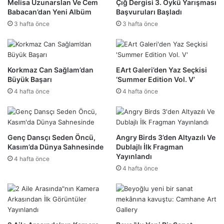
Melisa Uzunarslan Ve Cem
Çığ Dergisi 3. Öykü Yarışması
Babacan’dan Yeni Albüm
Başvuruları Başladı
3 hafta önce
3 hafta önce
Korkmaz Can Sağlam’dan
EArt Galeri’den Yaz Seçkisi
Büyük Başarı
‘Summer Edition Vol. V’
4 hafta önce
4 hafta önce
Genç Dansçı Seden Öncü,
Angry Birds 3’den Altyazılı Ve
Kasım’da Dünya Sahnesinde
Dublajlı İlk Fragman
Yayınlandı
4 hafta önce
4 hafta önce