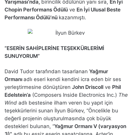
Yarışması’nda,
birincilik ödülünün yanı sıra,
En İyi
Chopin Performans Ödülü
ve
En İyi Ulusal Beste
Performansı Ödülü’nü
kazanmıştı.
“ESERİN SAHİPLERİNE TEŞEKKÜRLERİMİ
SUNUYORUM”
David Tudor tarafından tasarlanan
Yağmur
Ormanı
adlı eseri kendi kendini icra eden bir ses
yerleştirmesine dönüştüren
John Driscoll
ve
Phil
Edelstein’a
(Composers Inside Electronics Inc.)
The
Wind
adlı bestesine ilham veren bu yapıt için
teşekkürlerini sunan İlyun Bürkev, “Öncelikle bu
değerli projenin oluşturulmasında çok büyük
destekleri bulunan, “
Yağmur Ormanı V (varyasyon
3)”
adlı bu eşsiz eserin sanatçılarına, Arter’in