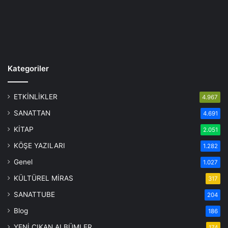
Kategoriler
ETKİNLİKLER
4.967
SANATTAN
4.691
KİTAP
2.051
KÖŞE YAZILARI
1.282
Genel
1.027
KÜLTÜREL MİRAS
317
SANATTUBE
204
Blog
186
YENİ ÇIKAN ALBÜMLER
174