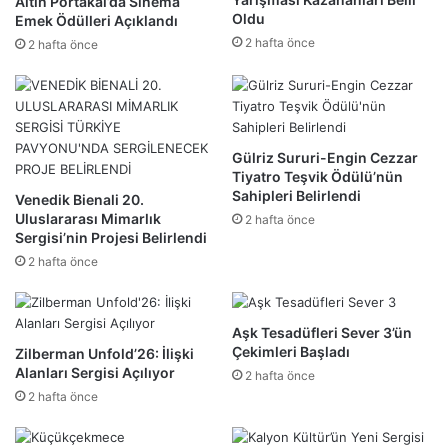
Altın Portakal’da Sinema
Oldu
Emek Ödülleri Açıklandı
2 hafta önce
2 hafta önce
Gülriz Sururi-Engin Cezzar
Tiyatro Teşvik Ödülü’nün
Sahipleri Belirlendi
Venedik Bienali 20.
Uluslararası Mimarlık
2 hafta önce
Sergisi’nin Projesi Belirlendi
2 hafta önce
Aşk Tesadüfleri Sever 3’ün
Çekimleri Başladı
Zilberman Unfold’26: İlişki
Alanları Sergisi Açılıyor
2 hafta önce
2 hafta önce