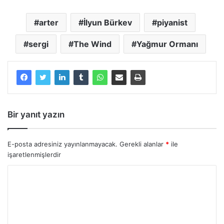
arter
İlyun Bürkev
piyanist
sergi
The Wind
Yağmur Ormanı
Bir yanıt yazın
E-posta adresiniz yayınlanmayacak.
Gerekli alanlar
*
ile
işaretlenmişlerdir
Y
o
r
u