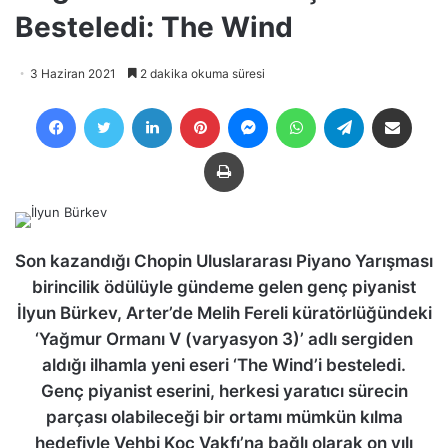
Besteledi: The Wind
3 Haziran 2021
2 dakika okuma süresi
Facebook
Twitter
LinkedIn
Pinterest
Messenger
WhatsApp
Telegram
E-Posta ile payla
Yazdır
Son kazandığı Chopin Uluslararası Piyano Yarışması
birincilik ödülüyle gündeme gelen genç piyanist
İlyun Bürkev, Arter’de Melih Fereli küratörlüğündeki
‘Yağmur Ormanı V (varyasyon 3)’ adlı sergiden
aldığı ilhamla yeni eseri ‘The Wind’i besteledi.
Genç piyanist eserini, herkesi yaratıcı sürecin
parçası olabileceği bir ortamı mümkün kılma
hedefiyle Vehbi Koç Vakfı’na bağlı olarak on yılı