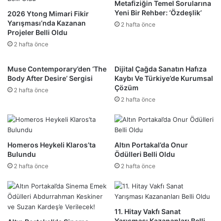
Metafiziğin Temel Sorularına
Yeni Bir Rehber: ‘Özdeşlik’
2026 Ytong Mimari Fikir
Yarışması’nda Kazanan
2 hafta önce
Projeler Belli Oldu
2 hafta önce
Muse Contemporary’den ‘The
Dijital Çağda Sanatın Hafıza
Body After Desire’ Sergisi
Kaybı Ve Türkiye’de Kurumsal
Çözüm
2 hafta önce
2 hafta önce
Homeros Heykeli Klaros’ta
Altın Portakal’da Onur
Bulundu
Ödülleri Belli Oldu
2 hafta önce
2 hafta önce
11. Hitay Vakfı Sanat
Yarışması Kazananları Belli