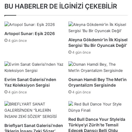
BU HABERLER DE İLGİNİZİ ÇEKEBİLİR
Artopol Sunar: Eşik 2026
Aleyna Gökdemir’in İlk Kişisel
4 gün önce
Sergisi ‘Bu Bir Oyuncak Değil’
4 gün önce
Evrim Sanat Galerisi’nden
Osman Hamdi Bey The Met’in
Yaz Koleksiyon Sergisi
Oryantalizm Sergisinde
4 gün önce
4 gün önce
Red Bull Dance Your Style’da
Türkiye’yi Zürih’te Temsil
Brieflyart Sanat Galerisi’nden
Edecek Dansçı Belli Oldu
‘İlklerin İnsanı Zeki Sözer’