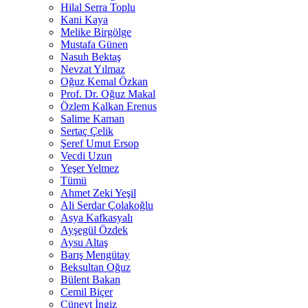
Hilal Serra Toplu
Kani Kaya
Melike Birgölge
Mustafa Günen
Nasuh Bektaş
Nevzat Yılmaz
Oğuz Kemal Özkan
Prof. Dr. Oğuz Makal
Özlem Kalkan Erenus
Salime Kaman
Sertaç Çelik
Şeref Umut Ersop
Vecdi Uzun
Yeşer Yelmez
Tümü
Ahmet Zeki Yeşil
Ali Serdar Çolakoğlu
Asya Kafkasyalı
Ayşegül Özdek
Aysu Altaş
Barış Mengütay
Beksultan Oğuz
Bülent Bakan
Cemil Biçer
Cüneyt İngiz