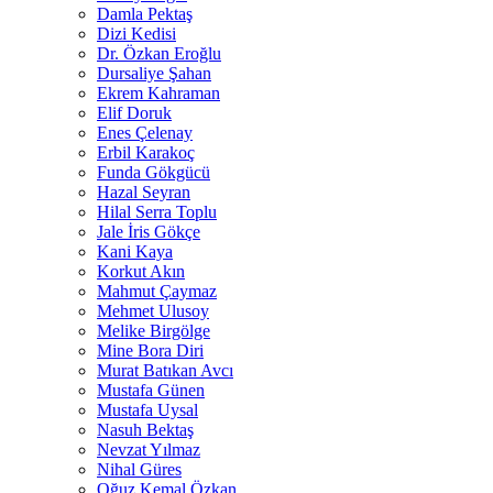
Damla Pektaş
Dizi Kedisi
Dr. Özkan Eroğlu
Dursaliye Şahan
Ekrem Kahraman
Elif Doruk
Enes Çelenay
Erbil Karakoç
Funda Gökgücü
Hazal Seyran
Hilal Serra Toplu
Jale İris Gökçe
Kani Kaya
Korkut Akın
Mahmut Çaymaz
Mehmet Ulusoy
Melike Birgölge
Mine Bora Diri
Murat Batıkan Avcı
Mustafa Günen
Mustafa Uysal
Nasuh Bektaş
Nevzat Yılmaz
Nihal Güres
Oğuz Kemal Özkan