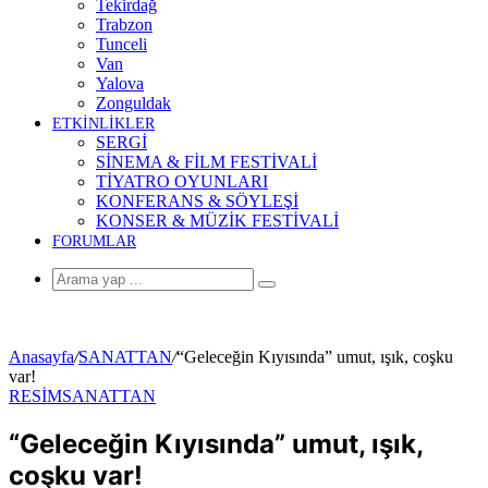
Tekirdağ
Trabzon
Tunceli
Van
Yalova
Zonguldak
ETKİNLİKLER
SERGİ
SİNEMA & FİLM FESTİVALİ
TİYATRO OYUNLARI
KONFERANS & SÖYLEŞİ
KONSER & MÜZİK FESTİVALİ
FORUMLAR
Arama
yap
...
Anasayfa
/
SANATTAN
/
“Geleceğin Kıyısında” umut, ışık, coşku
var!
RESİM
SANATTAN
“Geleceğin Kıyısında” umut, ışık,
coşku var!