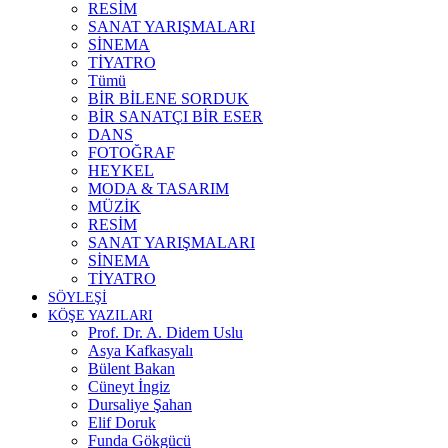
RESİM
SANAT YARIŞMALARI
SİNEMA
TİYATRO
Tümü
BİR BİLENE SORDUK
BİR SANATÇI BİR ESER
DANS
FOTOĞRAF
HEYKEL
MODA & TASARIM
MÜZİK
RESİM
SANAT YARIŞMALARI
SİNEMA
TİYATRO
SÖYLEŞİ
KÖŞE YAZILARI
Prof. Dr. A. Didem Uslu
Asya Kafkasyalı
Bülent Bakan
Cüneyt İngiz
Dursaliye Şahan
Elif Doruk
Funda Gökgücü