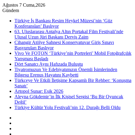
Ağustos 7 Cuma,2026
Gündem
Türkiye İş Bankası Resim Heykel Müzesi’nin ‘Güz
Konferansları’ Başlıyor
63. Uluslararası Antalya Altın Portakal Film Festivali’nde
Ulusal Uzun Jüri Başkanı Derviş Zaim
Cihangir Atölye Sahnesi Konservatuvar Giriş Sınavı
Başvuruları Başlıyor
Vivo Ve FOTON ‘Türkiye’nin Portreleri’ Mobil Fotoğrafçılık
Yarışması Başladı
Dört Sanatçı Aynı Hafızada Buluştu
Tiyatromuzun Ve Edebiyatımızın Önemli İsimlerinden
Bilgesu Erenus Hayatını Kaybetti
Türkçeye Ve Etkili İletişime Kapsamlı Bir Rehber: ‘Konuşma
Sanatı’
Artopol Sunar: Eşik 2026
Aleyna Gökdemir’in İlk Kişisel Sergisi ‘Bu Bir Oyuncak
Değil’
Türkiye Kültür Yolu Festivali’nin 12. Durağı Belli Oldu
Kenar
Bölmesi
Rastgele
Makale
Instagram
YouTube