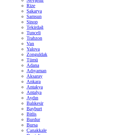
Nevşehir
Rize
Sakarya
Samsun
Sinop
Tekirdağ
Tunceli
Trabzon
Van
Yalova
Zonguldak
Tümü
Adana
Adıyaman
Aksaray
Ankara
Antakya
Antalya
Aydın
Balıkesir
Bayburt
Bitlis
Burdur
Bursa
Çanakkale