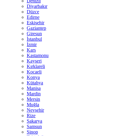
Denizli
Diyarbakır
Düzce
Edirne
Eskişehir
Gaziantep
Giresun
İstanbul
İzmir
Kars
Kastamonu
Kayseri
Kırklareli
Kocaeli
Konya
Kütahya
Manisa
Mardin
Mersin
Muğla
Nevşehir
Rize
Sakarya
Samsun
Sinop