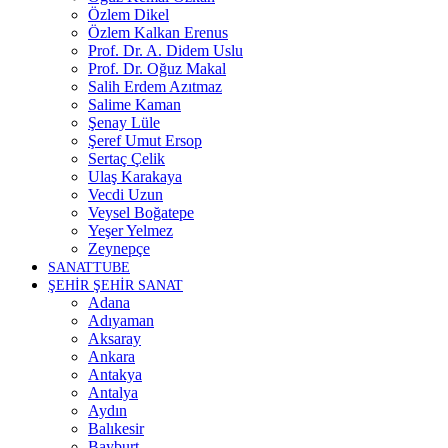
Özlem Dikel
Özlem Kalkan Erenus
Prof. Dr. A. Didem Uslu
Prof. Dr. Oğuz Makal
Salih Erdem Azıtmaz
Salime Kaman
Şenay Lüle
Şeref Umut Ersop
Sertaç Çelik
Ulaş Karakaya
Vecdi Uzun
Veysel Boğatepe
Yeşer Yelmez
Zeynepçe
SANATTUBE
ŞEHİR ŞEHİR SANAT
Adana
Adıyaman
Aksaray
Ankara
Antakya
Antalya
Aydın
Balıkesir
Bayburt