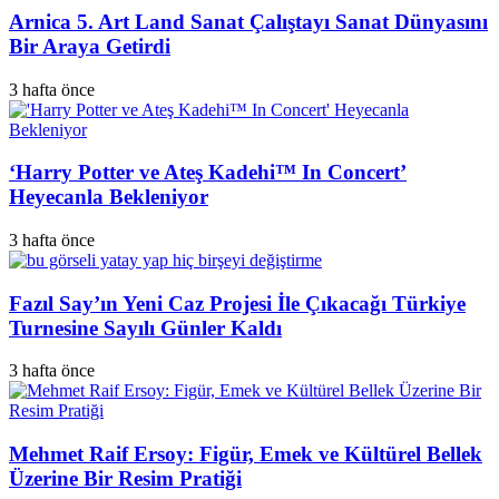
Arnica 5. Art Land Sanat Çalıştayı Sanat Dünyasını
Bir Araya Getirdi
3 hafta önce
‘Harry Potter ve Ateş Kadehi™ In Concert’
Heyecanla Bekleniyor
3 hafta önce
Fazıl Say’ın Yeni Caz Projesi İle Çıkacağı Türkiye
Turnesine Sayılı Günler Kaldı
3 hafta önce
Mehmet Raif Ersoy: Figür, Emek ve Kültürel Bellek
Üzerine Bir Resim Pratiği