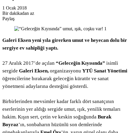
1 Ocak 2018
Bir dakikadan az
Paylaş
Facebook
Twitter
LinkedIn
Pinterest
Messenger
Messenger
WhatsApp
Telegram
E-
Yazdır
Posta
ile
paylaş
Galeri Eksen yeni yıla girerken umut ve heyecan dolu bir
sergiye ev sahipliği yaptı.
27 Aralık 2017’de açılan
“Geleceğin Kıyısında”
isimli
sergide
Galeri Eksen,
organizasyonu
YTÜ Sanat Yönetimi
öğrencilerine bırakarak geleceğin küratör ve sanat
yönetmeni adaylarına desteğini gösterdi.
Birbirlerinden mevsimler kadar farklı dört sanatçının
eserlerinin yer aldığı sergide umut, ışık, yenilik temaları
hakim. Kışın sert, çetin ve keskin soğuğunda
Burak
Boyraz
’ın, sonbaharın hüzünlü son demlerinde
günebakanlarıyla
Emel Örs
’ün, yazın güzel olanı daha