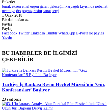
Etiketler
burak
eksen
emel
ergen
galeri
geleceğin
karyagdı
kıyısında
nebahat
necmiye
örs
poyraz
resim
sanat
sergi
1 Ocak 2018
Bir dakikadan az
Paylaş
Facebook
Twitter
LinkedIn
Pinterest
Messenger
Messenger
WhatsApp
Telegram
E-
Yazdır
Paylaş
Posta
Facebook
Twitter
LinkedIn
Tumblr
WhatsApp
E-Posta ile paylaş
ile
Yazdır
paylaş
BU HABERLER DE İLGİNİZİ
ÇEKEBİLİR
Türkiye İş Bankası Resim Heykel Müzesi’nin ‘Güz
Konferansları’ Başlıyor
23 saat önce