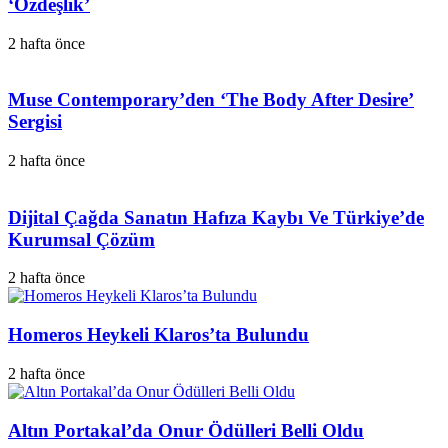
‘Özdeşlik’
2 hafta önce
Muse Contemporary’den ‘The Body After Desire’
Sergisi
2 hafta önce
Dijital Çağda Sanatın Hafıza Kaybı Ve Türkiye’de
Kurumsal Çözüm
2 hafta önce
Homeros Heykeli Klaros’ta Bulundu
2 hafta önce
Altın Portakal’da Onur Ödülleri Belli Oldu