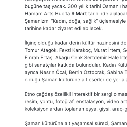
bugüne taşıyacak. 300 yıllık tarihi Osmanlı 
Hamam Arts Hub’ta
9 Mart
tarihinde açılaca
Şamanizmi “Kadın, doğa, sağlık” üçlemesiyle 
tarihine kadar ziyaret edilebilecek.
İlginç olduğu kadar derin kültür hazinesini 
Tomur Atagök, Fevzi Karakoç, Murat İrtem, S
Emrah Ertaş, Akagu Cenk Sertdemir Hale İr
gibi sanatçılar katkıda bulundular. Kadın Kült
ayrıca Nesrin Öcal, Berrin Öztoprak, Sabiha T
olduğu Şaman kültürüne ait eserler de yer al
Etno çağdaş özellikli interaktif bir sergi olma
resim, yontu, fotoğraf, enstalasyon, video art 
koleksiyonlardan toplanan eşya, giysi, araç-ge
Şaman kültürüne ait yaşamsal süreci, Şaman 