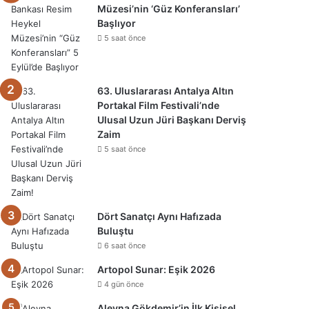
Müzesi’nin ‘Güz Konferansları’
Başlıyor
5 saat önce
63. Uluslararası Antalya Altın
Portakal Film Festivali’nde
Ulusal Uzun Jüri Başkanı Derviş
Zaim
5 saat önce
Dört Sanatçı Aynı Hafızada
Buluştu
6 saat önce
Artopol Sunar: Eşik 2026
4 gün önce
Aleyna Gökdemir’in İlk Kişisel