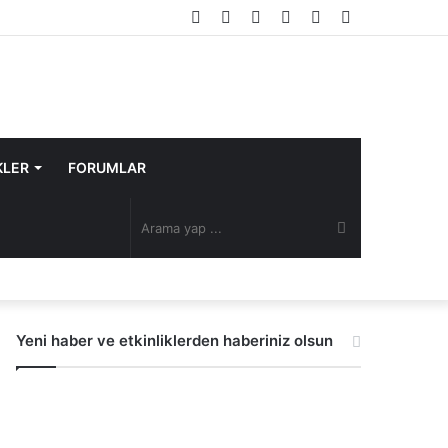
Facebook
Twitter
YouTube
Instagram
Rastgele
Kenar
Makale
Bölmesi
KLER
FORUMLAR
Arama
yap
Yeni haber ve etkinliklerden haberiniz olsun
...