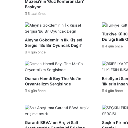
Müzesi’nin ‘Güz Konferansları’
Başlıyor
5 saat önce
Türkiye Kültür
Durağı Belli 
Aleyna Gökdemir’in İlk Kişisel
Sergisi ‘Bu Bir Oyuncak Değil’
4 gün önce
4 gün önce
Osman Hamdi Bey The Met’in
Brieflyart Sa
Oryantalizm Sergisinde
‘İlklerin İnsa
4 gün önce
4 gün önce
Garanti BBVA’nın Arşivi Salt
Seçkin Pirim’
Araştırma’da Çevrimiçi Erişime
Sergisi