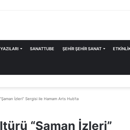
 YAZILARI
SANATTUBE
ŞEHİR ŞEHİR SANAT
ETKİNLİ
“Şaman İzleri” Sergisi ile Hamam Arts Hub’ta
türü “Şaman İzleri”