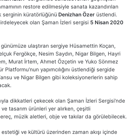
hamamının restore edilmesiyle sanata kazandırılan
k serginin küratörlüğünü
Denizhan Özer
üstlendi.
irdeleyecek olan Şaman İzleri sergisi
5 Nisan 2020
de günümüze ulaştıran sergiye Hüsamettin Koçan,
elçuk Fergökçe, Nesim Saydın, Nigar Bilgen, Hayri
tem, Murat İrtem, Ahmet Özçetin ve Yuko Sönmez
ür Platformu’nun yapımcılığını üstlendiği sergide
ansu ve Nigar Bilgen gibi koleksiyonerlerin sahip
acak.
sıyla dikkatleri çekecek olan Şaman İzleri Sergisi’nde
ve tasarım ürünleri yer alırken, çeşitli
reç, müzik aletleri, obje ve takılar da görülebilecek.
estetiği ve kültürü üzerinden zaman akışı içinde