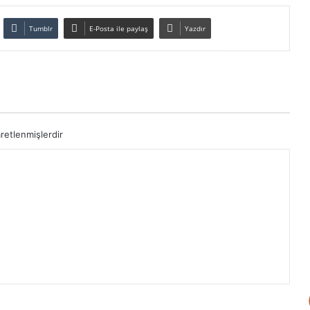
Tumblr
E-Posta ile paylaş
Yazdır
aretlenmişlerdir