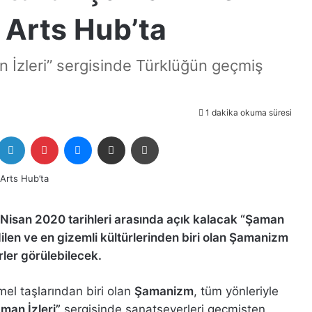
 Arts Hub’ta
 İzleri” sergisinde Türklüğün geçmiş
1 dakika okuma süresi
itter
LinkedIn
Pinterest
Messenger
E-Posta ile paylaş
Yazdır
isan 2020 tarihleri arasında açık kalacak “Şaman
ilen ve en gizemli kültürlerinden biri olan Şamanizm
serler görülebilecek.
el taşlarından biri olan
Şamanizm
, tüm yönleriyle
man İzleri”
sergisinde sanatseverleri geçmişten