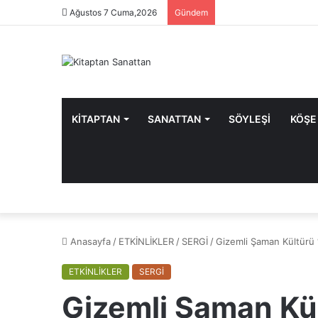
Ağustos 7 Cuma,2026
Gündem
KİTAPTAN
SANATTAN
SÖYLEŞİ
KÖŞE
Anasayfa
/
ETKİNLİKLER
/
SERGİ
/
Gizemli Şaman Kültürü 
ETKİNLİKLER
SERGİ
Gizemli Şaman Kül