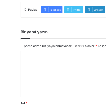
Paylaş
Facebook
Twitter
LinkedIn
Bir yanıt yazın
E-posta adresiniz yayınlanmayacak.
Gerekli alanlar
*
ile iş
Y
o
r
u
m
*
Ad
*