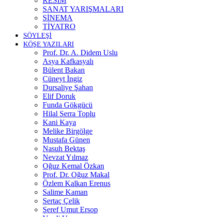
RESİM
SANAT YARIŞMALARI
SİNEMA
TİYATRO
SÖYLEŞİ
KÖŞE YAZILARI
Prof. Dr. A. Didem Uslu
Asya Kafkasyalı
Bülent Bakan
Cüneyt İngiz
Dursaliye Şahan
Elif Doruk
Funda Gökgücü
Hilal Serra Toplu
Kani Kaya
Melike Birgölge
Mustafa Günen
Nasuh Bektaş
Nevzat Yılmaz
Oğuz Kemal Özkan
Prof. Dr. Oğuz Makal
Özlem Kalkan Erenus
Salime Kaman
Sertaç Çelik
Şeref Umut Ersop