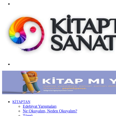
Facebook
Menü
KİTAPTAN
Edebiyat Yarışmaları
Ne Okuyalım, Neden Okuyalım?
Tümü