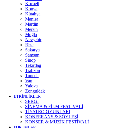
Kocaeli
Konya
Kütahya
Manisa
Mardin
Mersin
Muğla
Nevşehir
Rize
Sakarya
Samsun
Sinop
Tekirdağ
Trabzon
Tunceli
Van
Yalova
Zonguldak
ETKİNLİKLER
SERGİ
SİNEMA & FİLM FESTİVALİ
TİYATRO OYUNLARI
KONFERANS & SÖYLEŞİ
KONSER & MÜZİK FESTİVALİ
FORUMLAR