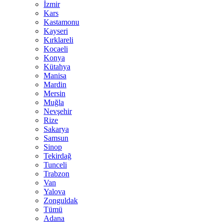
İzmir
Kars
Kastamonu
Kayseri
Kırklareli
Kocaeli
Konya
Kütahya
Manisa
Mardin
Mersin
Muğla
Nevşehir
Rize
Sakarya
Samsun
Sinop
Tekirdağ
Tunceli
Trabzon
Van
Yalova
Zonguldak
Tümü
Adana