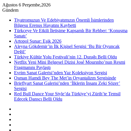
Ağustos 6 Perşembe,2026
Gündem
Tiyatromuzun Ve Edebiyatımızın Önemli İsimlerinden
Bilgesu Erenus Hayatını Kaybetti
Türkçeye Ve Etkili İletişime Kapsamlı Bir Rehber: ‘Konuşma
Sanatı’
Artopol Sunar: Eşik 2026
Aleyna Gökdemir’in İlk Kişisel Sergisi ‘Bu Bir Oyuncak
Değil’
Türkiye Kültür Yolu Festivali’nin 12. Durağı Belli Oldu
Netflix Yeni Mini Belgesel Dizisi José Mourınho’nun Resmi
Fragmanını Paylaştı
Evrim Sanat Galerisi’nden Yaz Koleksiyon Sergisi
Osman Hamdi Bey The Met’in Oryantalizm Sergisinde
Brieflyart Sanat Galerisi’nden ‘İlklerin İnsanı Zeki Sözer’
Sergisi
Red Bull Dance Your Style’da Türkiye’yi Zürih’te Temsil
Edecek Dansçı Belli Oldu
Kenar
Bölmesi
Rastgele
Makale
Instagram
YouTube
Twitter