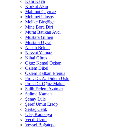
Kani Kaya
Korkut Akın
Mahmut Çaymaz
Mehmet Ulusoy
Melike Birgölge
Mine Bora Diri
Murat Batıkan Avcı
Mustafa Günen
Mustafa Uysal
Nasuh Bektaş
Nevzat Yılmaz
Nihal Güres
Oğuz Kemal Özkan
Özlem Dikel
Özlem Kalkan Erenus
Prof. Dr. A. Didem Uslu
Prof. Dr. Oğuz Makal
Salih Erdem Azıtmaz
Salime Kaman
Şenay Lüle
Şeref Umut Ersop
Sertaç Çelik
Ulaş Karakaya
Vecdi Uzun
Veysel Boğatepe