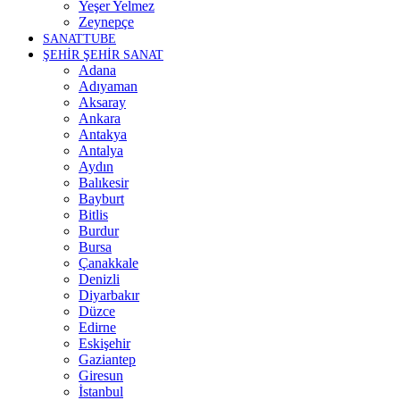
Yeşer Yelmez
Zeynepçe
SANATTUBE
ŞEHİR ŞEHİR SANAT
Adana
Adıyaman
Aksaray
Ankara
Antakya
Antalya
Aydın
Balıkesir
Bayburt
Bitlis
Burdur
Bursa
Çanakkale
Denizli
Diyarbakır
Düzce
Edirne
Eskişehir
Gaziantep
Giresun
İstanbul