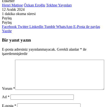
Etiketler
Henri Matisse
Özkan Eroğlu
Tekhne Yayınları
12 Aralık 2024
1 dakika okuma süresi
Paylaş
Facebook
Twitter
LinkedIn
Pinterest
Messenger
Messenger
WhatsApp
Telegram
E-
Yazdır
Paylaş
Posta
Facebook
Twitter
LinkedIn
Tumblr
WhatsApp
E-Posta ile paylaş
ile
Yazdır
paylaş
Bir yanıt yazın
E-posta adresiniz yayınlanmayacak.
Gerekli alanlar
*
ile
işaretlenmişlerdir
Yorum
*
Ad
*
E-posta
*