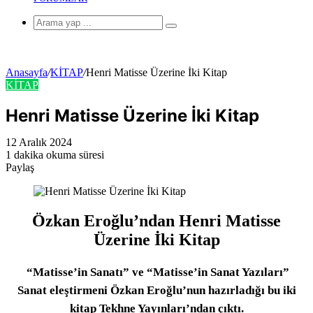
Arama
yap
...
Anasayfa
/
KİTAP
/
Henri Matisse Üzerine İki Kitap
KİTAP
Henri Matisse Üzerine İki Kitap
12 Aralık 2024
1 dakika okuma süresi
Paylaş
Facebook
Twitter
LinkedIn
Pinterest
Messenger
Messenger
WhatsApp
Telegram
E-
Yazdır
Posta
ile
paylaş
Özkan Eroğlu’ndan Henri Matisse
Üzerine İki Kitap
“Matisse’in Sanatı” ve “Matisse’in Sanat Yazıları”
Sanat eleştirmeni Özkan Eroğlu’nun hazırladığı bu iki
kitap Tekhne Yayınları’ndan çıktı.