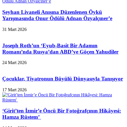
Seyhan Livaneli Anısına Düzenlenen Öykü
Yarışmasında Onur Ödülü Adnan Özyalçıner’e
31 Mart 2026
Joseph Roth’un ‘Eyub-Basit Bir Adamın
Romanı’nda Rusya’dan ABD’ye Göçen Yahudiler
24 Mart 2026
Çocuklar, Tiyatronun Büyülü Dünyasıyla Tanışıyor
17 Mart 2026
‘Girit’ten İzmir’e Öncü Bir Fotoğrafçının Hikâyesi:
Hamza Rüstem’