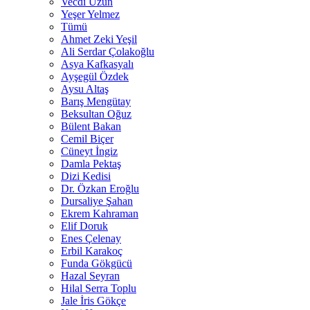
Vecdi Uzun
Yeşer Yelmez
Tümü
Ahmet Zeki Yeşil
Ali Serdar Çolakoğlu
Asya Kafkasyalı
Ayşegül Özdek
Aysu Altaş
Barış Mengütay
Beksultan Oğuz
Bülent Bakan
Cemil Biçer
Cüneyt İngiz
Damla Pektaş
Dizi Kedisi
Dr. Özkan Eroğlu
Dursaliye Şahan
Ekrem Kahraman
Elif Doruk
Enes Çelenay
Erbil Karakoç
Funda Gökgücü
Hazal Seyran
Hilal Serra Toplu
Jale İris Gökçe