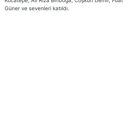
Kocatepe, Ali Rıza Binboğa, Coşkun Demir, Fuat
Güner ve sevenleri katıldı.