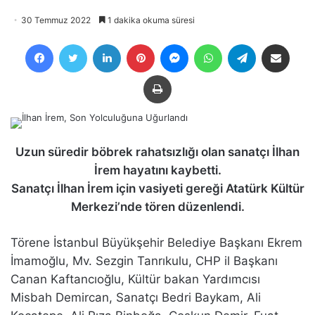
30 Temmuz 2022
1 dakika okuma süresi
Facebook
Twitter
LinkedIn
Pinterest
Messenger
WhatsApp
Telegram
E-Posta ile payla
Yazdır
Uzun süredir böbrek rahatsızlığı olan sanatçı İlhan
İrem hayatını kaybetti.
Sanatçı İlhan İrem için vasiyeti gereği Atatürk Kültür
Merkezi’nde tören düzenlendi.
Törene İstanbul Büyükşehir Belediye Başkanı Ekrem
İmamoğlu, Mv. Sezgin Tanrıkulu, CHP il Başkanı
Canan Kaftancıoğlu, Kültür bakan Yardımcısı
Misbah Demircan, Sanatçı Bedri Baykam, Ali