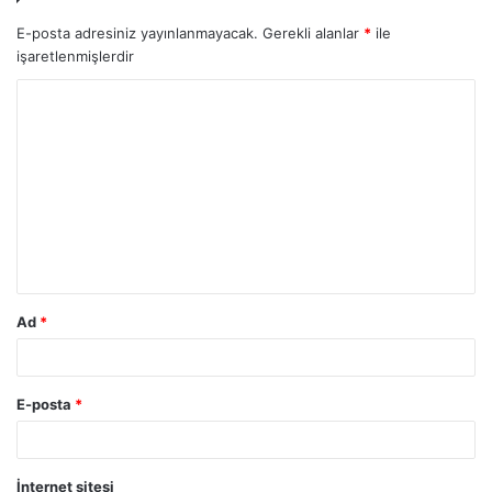
E-posta adresiniz yayınlanmayacak.
Gerekli alanlar
*
ile
işaretlenmişlerdir
Y
o
r
u
m
*
Ad
*
E-posta
*
İnternet sitesi