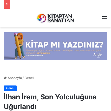
M
Anasayfa
/
Genel
Genel
İlhan İrem, Son Yolculuğuna
Uğurlandı