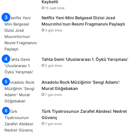
Kaybetti
15 saat önce
Netflix Yeni Mini Belgesel Dizisi José
Mourınho’nun Resmi Fragmanını Paylaştı
4 gün önce
Tahta Gemi ‘Uluslararası 1. Öykü Yarışması’
5 gün önce
Anadolu Rock Müziğinin ‘Sevgi Adamı’:
Murat Göğebakan
7 gün önce
Türk Tiyatrosunun Zarafet Abidesi: Nedret
Güvenç
7 gün önce