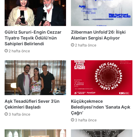
Gülriz Sururi-Engin Cezzar
Zilberman Unfold’26: İlişki
Tiyatro Teşvik Ödülü’nün
Alanları Sergisi Açılıyor
Sahipleri Belirlendi
2 hafta önce
2 hafta önce
Aşk Tesadüfleri Sever 3’ün
Küçükçekmece
Çekimleri Başladı
Belediyesi’nden ‘Sanata Açık
Çağrı’
3 hafta önce
3 hafta önce