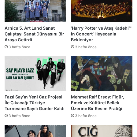
Arnica 5. Art Land Sanat
‘Harry Potter ve Ateş Kadehi™
Çalıştayı Sanat Dünyasını Bir
In Concert’ Heyecanla
Araya Getirdi
Bekleniyor
3 hafta önce
3 hafta önce
Fazıl Say’ın Yeni Caz Projesi
Mehmet Raif Ersoy: Figür,
İle Çıkacağı Türkiye
Emek ve Kültürel Bellek
Turnesine Sayılı Günler Kaldı
Üzerine Bir Resim Pratiği
3 hafta önce
3 hafta önce