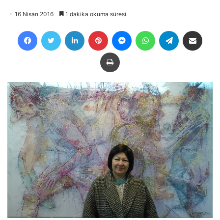
16 Nisan 2016
1 dakika okuma süresi
Facebook
Twitter
LinkedIn
Pinterest
Messenger
WhatsApp
Telegram
E-Posta ile payla
Yazdır