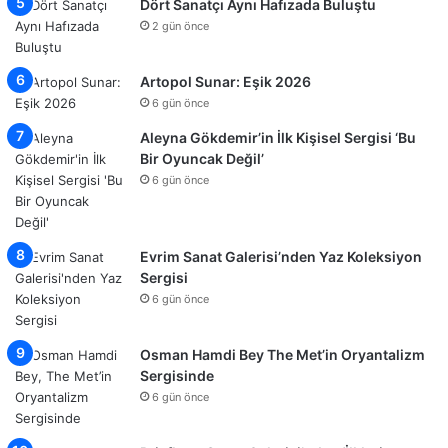
Dört Sanatçı Aynı Hafızada Buluştu
2 gün önce
Artopol Sunar: Eşik 2026
6 gün önce
Aleyna Gökdemir’in İlk Kişisel Sergisi ‘Bu
Bir Oyuncak Değil’
6 gün önce
Evrim Sanat Galerisi’nden Yaz Koleksiyon
Sergisi
6 gün önce
Osman Hamdi Bey The Met’in Oryantalizm
Sergisinde
6 gün önce