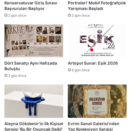
Konservatuvar Giriş Sınavı
Portreleri’ Mobil Fotoğrafçılık
Başvuruları Başlıyor
Yarışması Başladı
2 gün önce
2 gün önce
Dört Sanatçı Aynı Hafızada
Artopol Sunar: Eşik 2026
Buluştu
6 gün önce
2 gün önce
Aleyna Gökdemir’in İlk Kişisel
Evrim Sanat Galerisi’nden
Sergisi ‘Bu Bir Oyuncak Değil’
Yaz Koleksiyon Sergisi