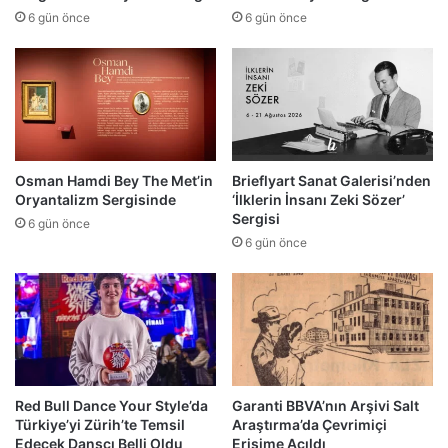
6 gün önce
6 gün önce
Osman Hamdi Bey The Met’in
Brieflyart Sanat Galerisi’nden
Oryantalizm Sergisinde
‘İlklerin İnsanı Zeki Sözer’
Sergisi
6 gün önce
6 gün önce
Red Bull Dance Your Style’da
Garanti BBVA’nın Arşivi Salt
Türkiye’yi Zürih’te Temsil
Araştırma’da Çevrimiçi
Edecek Dansçı Belli Oldu
Erişime Açıldı