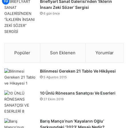
Brieflyart Sanat Galerisi’nden ‘İlklerin
İnsanı Zeki Sözer’ Sergisi
6 gün önce
Popüler
Son Eklenen
Yorumlar
Bilinmesi Gereken 21 Tablo Ve Hikâyesi
5 Ağustos 2015
10 Ünlü Rönesans Sanatçısı Ve Eserleri
27 Ekim 2019
Barış Manço’nun ‘Kayaların Oğlu’
Şarkısındaki ‘2023’ Mesajı Nedir?