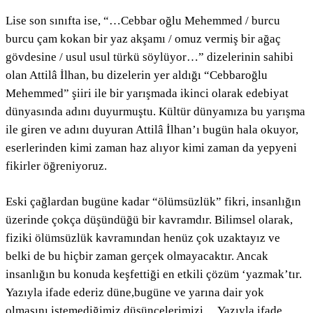
Lise son sınıfta ise, “…Cebbar oğlu Mehemmed / burcu
burcu çam kokan bir yaz akşamı / omuz vermiş bir ağaç
gövdesine / usul usul türkü söylüyor…” dizelerinin sahibi
olan Attilâ İlhan, bu dizelerin yer aldığı “Cebbaroğlu
Mehemmed” şiiri ile bir yarışmada ikinci olarak edebiyat
dünyasında adını duyurmuştu. Kültür dünyamıza bu yarışma
ile giren ve adını duyuran Attilâ İlhan’ı bugün hala okuyor,
eserlerinden kimi zaman haz alıyor kimi zaman da yepyeni
fikirler öğreniyoruz.
Eski çağlardan bugüne kadar “ölümsüzlük” fikri, insanlığın
üzerinde çokça düşündüğü bir kavramdır. Bilimsel olarak,
fiziki ölümsüzlük kavramından henüz çok uzaktayız ve
belki de bu hiçbir zaman gerçek olmayacaktır. Ancak
insanlığın bu konuda keşfettiği en etkili çözüm ‘yazmak’tır.
Yazıyla ifade ederiz düne,bugüne ve yarına dair yok
olmasını istemediğimiz düşüncelerimizi… Yazıyla ifade