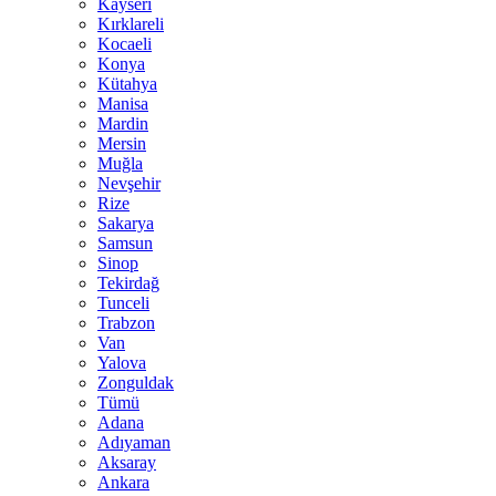
Kayseri
Kırklareli
Kocaeli
Konya
Kütahya
Manisa
Mardin
Mersin
Muğla
Nevşehir
Rize
Sakarya
Samsun
Sinop
Tekirdağ
Tunceli
Trabzon
Van
Yalova
Zonguldak
Tümü
Adana
Adıyaman
Aksaray
Ankara