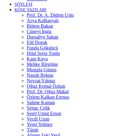
SÖYLEŞİ
KÖŞE YAZILARI
Prof. Dr. A. Didem Uslu
Asya Kafkasyalı
Bülent Bakan
Cüneyt İngiz
Dursaliye Şahan
Elif Doruk
Funda Gökgücü
Hilal Serra Toplu
Kani Kaya
Melike Birgölge
Mustafa Günen
Nasuh Bektaş
Nevzat Yılmaz
Oğuz Kemal Özkan
Prof. Dr. Oğuz Makal
Özlem Kalkan Erenus
Salime Kaman
Sertaç Çelik
Şeref Umut Ersop
Vecdi Uzun
Yeşer Yelmez
Tümü
Ahmet Zeki Yeşil