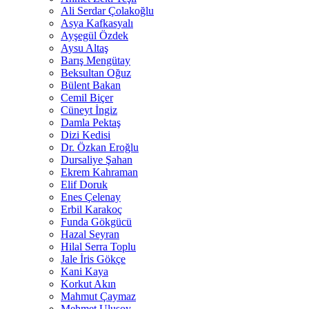
Ali Serdar Çolakoğlu
Asya Kafkasyalı
Ayşegül Özdek
Aysu Altaş
Barış Mengütay
Beksultan Oğuz
Bülent Bakan
Cemil Biçer
Cüneyt İngiz
Damla Pektaş
Dizi Kedisi
Dr. Özkan Eroğlu
Dursaliye Şahan
Ekrem Kahraman
Elif Doruk
Enes Çelenay
Erbil Karakoç
Funda Gökgücü
Hazal Seyran
Hilal Serra Toplu
Jale İris Gökçe
Kani Kaya
Korkut Akın
Mahmut Çaymaz
Mehmet Ulusoy