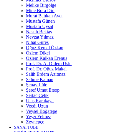
Melike Birgölge
Mine Bora Diri
Murat Batıkan Avcı
Mustafa Günen
Mustafa Uysal
Nasuh Bektaş
Nevzat Yılmaz
Nihal Güres
Oğuz Kemal Özkan
Özlem Dikel
Özlem Kalkan Erenus
Prof. Dr. A. Didem Uslu
Prof. Dr. Oğuz Makal
Salih Erdem Azıtmaz
Salime Kaman
Şenay Lüle
Şeref Umut Ersop
Sertaç Çelik
Ulaş Karakaya
Vecdi Uzun
Veysel Boğatepe
Yeşer Yelmez
Zeynepçe
SANATTUBE