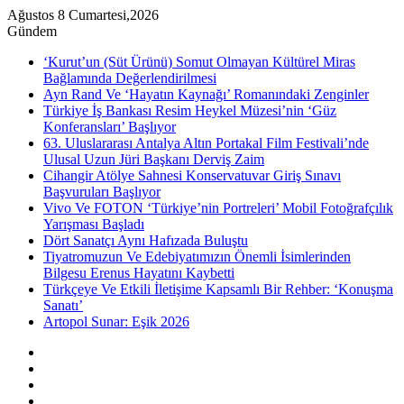
Ağustos 8 Cumartesi,2026
Gündem
‘Kurut’un (Süt Ürünü) Somut Olmayan Kültürel Miras
Bağlamında Değerlendirilmesi
Ayn Rand Ve ‘Hayatın Kaynağı’ Romanındaki Zenginler
Türkiye İş Bankası Resim Heykel Müzesi’nin ‘Güz
Konferansları’ Başlıyor
63. Uluslararası Antalya Altın Portakal Film Festivali’nde
Ulusal Uzun Jüri Başkanı Derviş Zaim
Cihangir Atölye Sahnesi Konservatuvar Giriş Sınavı
Başvuruları Başlıyor
Vivo Ve FOTON ‘Türkiye’nin Portreleri’ Mobil Fotoğrafçılık
Yarışması Başladı
Dört Sanatçı Aynı Hafızada Buluştu
Tiyatromuzun Ve Edebiyatımızın Önemli İsimlerinden
Bilgesu Erenus Hayatını Kaybetti
Türkçeye Ve Etkili İletişime Kapsamlı Bir Rehber: ‘Konuşma
Sanatı’
Artopol Sunar: Eşik 2026
Kenar
Bölmesi
Rastgele
Makale
Instagram
YouTube