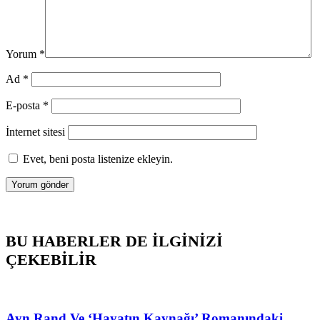
Yorum
*
Ad
*
E-posta
*
İnternet sitesi
Evet, beni posta listenize ekleyin.
BU HABERLER DE İLGİNİZİ
ÇEKEBİLİR
Ayn Rand Ve ‘Hayatın Kaynağı’ Romanındaki