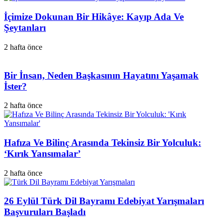
İçimize Dokunan Bir Hikâye: Kayıp Ada Ve
Şeytanları
2 hafta önce
Bir İnsan, Neden Başkasının Hayatını Yaşamak
İster?
2 hafta önce
Hafıza Ve Bilinç Arasında Tekinsiz Bir Yolculuk:
‘Kırık Yansımalar’
2 hafta önce
26 Eylül Türk Dil Bayramı Edebiyat Yarışmaları
Başvuruları Başladı