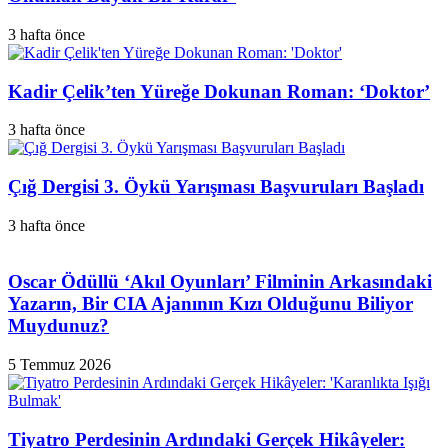
3 hafta önce
Kadir Çelik’ten Yüreğe Dokunan Roman: ‘Doktor’
3 hafta önce
Çığ Dergisi 3. Öykü Yarışması Başvuruları Başladı
3 hafta önce
Oscar Ödüllü ‘Akıl Oyunları’ Filminin Arkasındaki
Yazarın, Bir CIA Ajanının Kızı Olduğunu Biliyor
Muydunuz?
5 Temmuz 2026
Tiyatro Perdesinin Ardındaki Gerçek Hikâyeler: