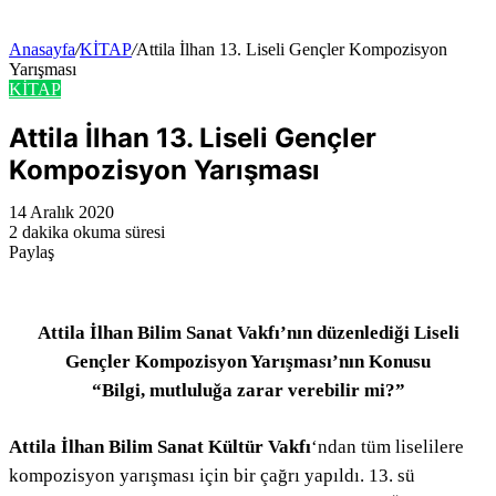
...
Anasayfa
/
KİTAP
/
Attila İlhan 13. Liseli Gençler Kompozisyon
Yarışması
KİTAP
Attila İlhan 13. Liseli Gençler
Kompozisyon Yarışması
14 Aralık 2020
2 dakika okuma süresi
Paylaş
Facebook
Twitter
LinkedIn
Pinterest
Messenger
Messenger
WhatsApp
Telegram
E-
Yazdır
Posta
ile
paylaş
Attila İlhan Bilim Sanat Vakfı’nın düzenlediği Liseli
Gençler Kompozisyon Yarışması’nın Konusu
“Bilgi, mutluluğa zarar verebilir mi?”
Attila İlhan Bilim Sanat Kültür Vakfı
‘ndan tüm liselilere
kompozisyon yarışması için bir çağrı yapıldı. 13. sü