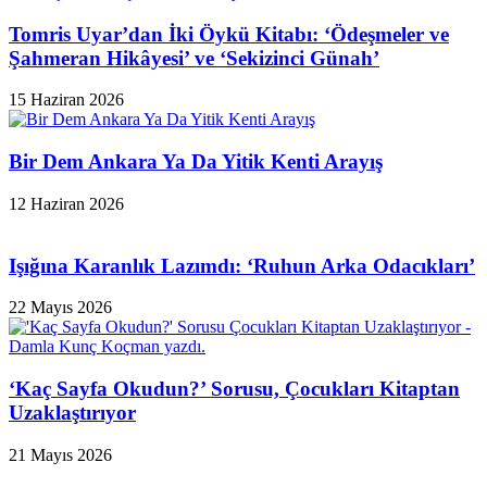
Tomris Uyar’dan İki Öykü Kitabı: ‘Ödeşmeler ve
Şahmeran Hikâyesi’ ve ‘Sekizinci Günah’
15 Haziran 2026
Bir Dem Ankara Ya Da Yitik Kenti Arayış
12 Haziran 2026
Işığına Karanlık Lazımdı: ‘Ruhun Arka Odacıkları’
22 Mayıs 2026
‘Kaç Sayfa Okudun?’ Sorusu, Çocukları Kitaptan
Uzaklaştırıyor
21 Mayıs 2026