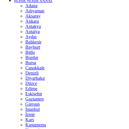
ŞEHİR ŞEHİR SANAT
Adana
Adıyaman
Aksaray
Ankara
Antakya
Antalya
Aydın
Balıkesir
Bayburt
Bitlis
Burdur
Bursa
Çanakkale
Denizli
Diyarbakır
Düzce
Edirne
Eskişehir
Gaziantep
Giresun
İstanbul
İzmir
Kars
Kastamonu