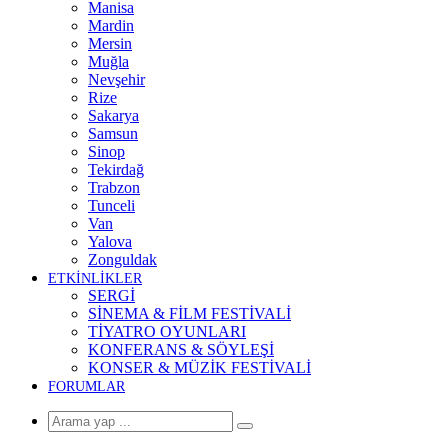
Manisa
Mardin
Mersin
Muğla
Nevşehir
Rize
Sakarya
Samsun
Sinop
Tekirdağ
Trabzon
Tunceli
Van
Yalova
Zonguldak
ETKİNLİKLER
SERGİ
SİNEMA & FİLM FESTİVALİ
TİYATRO OYUNLARI
KONFERANS & SÖYLEŞİ
KONSER & MÜZİK FESTİVALİ
FORUMLAR
Arama
yap