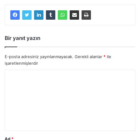
Bir yanıt yazın
E-posta adresiniz yayınlanmayacak.
Gerekli alanlar
*
ile
işaretlenmişlerdir
Y
o
r
u
m
*
Ad
*