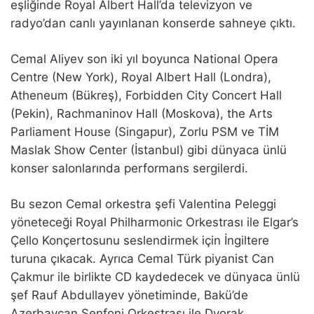
eşliğinde Royal Albert Hall’da televizyon ve
radyo’dan canlı yayınlanan konserde sahneye çıktı.
Cemal Aliyev son iki yıl boyunca National Opera
Centre (New York), Royal Albert Hall (Londra),
Atheneum (Bükreş), Forbidden City Concert Hall
(Pekin), Rachmaninov Hall (Moskova), the Arts
Parliament House (Singapur), Zorlu PSM ve TİM
Maslak Show Center (İstanbul) gibi dünyaca ünlü
konser salonlarında performans sergilerdi.
Bu sezon Cemal orkestra şefi Valentina Peleggi
yöneteceği Royal Philharmonic Orkestrası ile Elgar’s
Çello Konçertosunu seslendirmek için İngiltere
turuna çıkacak. Ayrıca Cemal Türk piyanist Can
Çakmur ile birlikte CD kaydedecek ve dünyaca ünlü
şef Rauf Abdullayev yönetiminde, Bakü’de
Azerbaycan Senfoni Orkestrası ile Dvorak