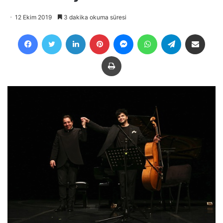
12 Ekim 2019
3 dakika okuma süresi
Facebook
Twitter
LinkedIn
Pinterest
Messenger
WhatsApp
Telegram
E-Posta ile payla
Yazdır