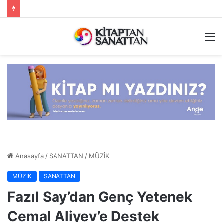
M
Anasayfa
/
SANATTAN
/
MÜZİK
MÜZİK
SANATTAN
Fazıl Say’dan Genç Yetenek
Cemal Aliyev’e Destek