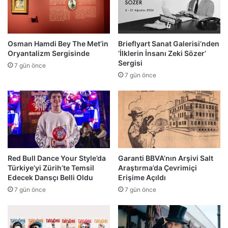
Osman Hamdi Bey The Met’in
Brieflyart Sanat Galerisi’nden
Oryantalizm Sergisinde
‘İlklerin İnsanı Zeki Sözer’
Sergisi
7 gün önce
7 gün önce
Red Bull Dance Your Style’da
Garanti BBVA’nın Arşivi Salt
Türkiye’yi Zürih’te Temsil
Araştırma’da Çevrimiçi
Edecek Dansçı Belli Oldu
Erişime Açıldı
7 gün önce
7 gün önce