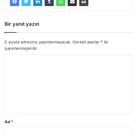
Bir yanıt yazın
E-posta adresiniz yayınlanmayacak.
Gerekli alanlar
*
ile
işaretlenmişlerdir
Y
o
r
u
m
*
Ad
*