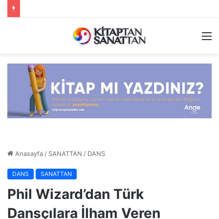
M
Anasayfa
/
SANATTAN
/
DANS
DANS
SANATTAN
Phil Wizard’dan Türk
Dansçılara İlham Veren