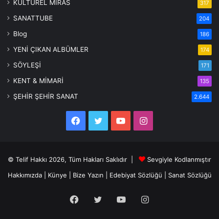
KÜLTÜREL MİRAS
317
SANATTUBE
204
Blog
186
YENİ ÇIKAN ALBÜMLER
174
SÖYLEŞİ
171
KENT & MİMARİ
135
ŞEHİR ŞEHİR SANAT
2.644
Facebook
Twitter
YouTube
Instagram
© Telif Hakkı 2026, Tüm Hakları Saklıdır |
Sevgiyle Kodlanmıştır
Hakkımızda
|
Künye
|
Bize Yazın
|
Edebiyat Sözlüğü
|
Sanat Sözlüğü
Facebook
Twitter
YouTube
Instagram