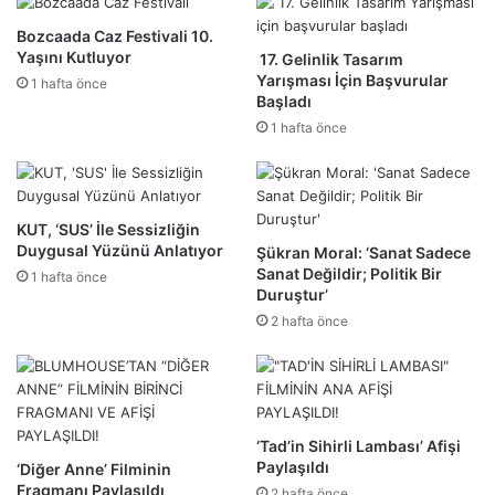
Bozcaada Caz Festivali 10.
Yaşını Kutluyor
17. Gelinlik Tasarım
Yarışması İçin Başvurular
1 hafta önce
Başladı
1 hafta önce
KUT, ‘SUS’ İle Sessizliğin
Duygusal Yüzünü Anlatıyor
Şükran Moral: ‘Sanat Sadece
Sanat Değildir; Politik Bir
1 hafta önce
Duruştur’
2 hafta önce
‘Tad’in Sihirli Lambası’ Afişi
Paylaşıldı
‘Diğer Anne’ Filminin
Fragmanı Paylaşıldı
2 hafta önce