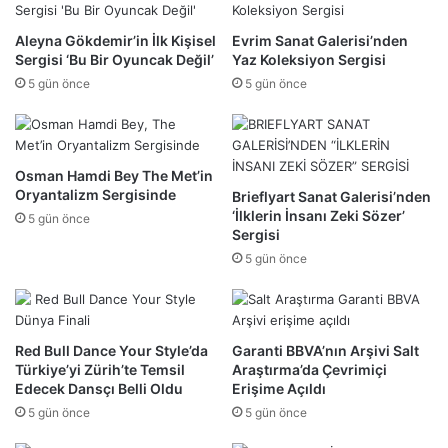
Aleyna Gökdemir’in İlk Kişisel
Evrim Sanat Galerisi’nden
Sergisi ‘Bu Bir Oyuncak Değil’
Yaz Koleksiyon Sergisi
5 gün önce
5 gün önce
Osman Hamdi Bey The Met’in
Oryantalizm Sergisinde
Brieflyart Sanat Galerisi’nden
‘İlklerin İnsanı Zeki Sözer’
5 gün önce
Sergisi
5 gün önce
Red Bull Dance Your Style’da
Garanti BBVA’nın Arşivi Salt
Türkiye’yi Zürih’te Temsil
Araştırma’da Çevrimiçi
Edecek Dansçı Belli Oldu
Erişime Açıldı
5 gün önce
5 gün önce