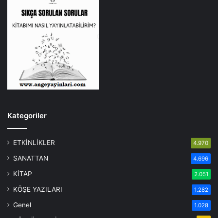
Kategoriler
ETKİNLİKLER
4.970
SANATTAN
4.696
KİTAP
2.051
KÖŞE YAZILARI
1.282
Genel
1.028