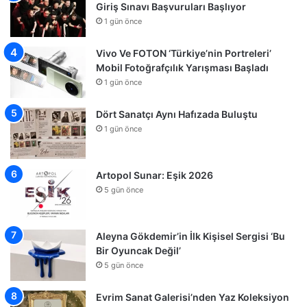
Giriş Sınavı Başvuruları Başlıyor
1 gün önce
Vivo Ve FOTON ‘Türkiye’nin Portreleri’
Mobil Fotoğrafçılık Yarışması Başladı
1 gün önce
Dört Sanatçı Aynı Hafızada Buluştu
1 gün önce
Artopol Sunar: Eşik 2026
5 gün önce
Aleyna Gökdemir’in İlk Kişisel Sergisi ‘Bu
Bir Oyuncak Değil’
5 gün önce
Evrim Sanat Galerisi’nden Yaz Koleksiyon