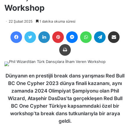
Workshop
22 Şubat 2025
1 dakika okuma süresi
Facebook
Twitter
LinkedIn
Pinterest
Messenger
WhatsApp
Telegram
E-Posta ile payla
Yazdır
Dünyanın en prestijli break dans yarışması Red Bull
BC One Cypher 2023 dünya finali kazananı, aynı
zamanda 2024 Olimpiyat Şampiyonu olan Phil
Wizard, Ataşehir DasDas’ta gerçekleşen Red Bull
BC One Cypher Türkiye kapsamındaki özel bir
workshop’ta break dans tutkunlarıyla bir araya
geldi.