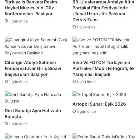
Türkiye İş Bankası Resim
63. Uluslararası Antalya Altın
Heykel Müzesi’nin ‘Güz
Portakal Film Festivali’nde
Konferansları’ Başlıyor
Ulusal Uzun Jüri Başkanı
Derviş Zaim
1 gün önce
1 gün önce
Cihangir Atölye Sahnesi
Vivo Ve FOTON ‘Türkiye’nin
Konservatuvar Giriş Sınavı
Portreleri’ Mobil Fotoğrafçılık
Başvuruları Başlıyor
Yarışması Başladı
1 gün önce
1 gün önce
Artopol Sunar: Eşik 2026
Dört Sanatçı Aynı Hafızada
5 gün önce
Buluştu
1 gün önce