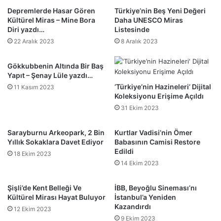
Depremlerde Hasar Gören
Türkiye’nin Beş Yeni Değeri
Kültürel Miras – Mine Bora
Daha UNESCO Miras
Diri yazdı…
Listesinde
22 Aralık 2023
8 Aralık 2023
Gökkubbenin Altında Bir Baş
Yapıt – Şenay Lüle yazdı…
‘Türkiye’nin Hazineleri’ Dijital
11 Kasım 2023
Koleksiyonu Erişime Açıldı
31 Ekim 2023
Sarayburnu Arkeopark, 2 Bin
Kurtlar Vadisi’nin Ömer
Yıllık Sokaklara Davet Ediyor
Babasının Camisi Restore
Edildi
18 Ekim 2023
14 Ekim 2023
Şişli’de Kent Belleği Ve
İBB, Beyoğlu Sineması’nı
Kültürel Mirası Hayat Buluyor
İstanbul’a Yeniden
Kazandırdı
12 Ekim 2023
9 Ekim 2023