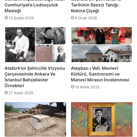
Cumhuriyet’e Lodosçuluk
Tarihinin Sessiz Tanığı:
Mesleği
Kokina Çiçeği
13 Şubat 2026
8 Ocak 2026
Atatürk’ün Şehircilik Vizyonu
Ateşbaz‑ı Veli: Mevlevî
Çerçevesinde Ankara Ve
Kültürü, Gastronomi ve
İstanbul Bahçelievler
Manevi Mirasın İncelenmesi
Örnekleri
19 Aralık 2025
27 Aralık 2025