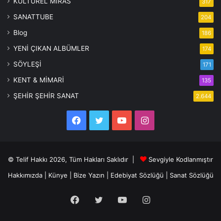
KÜLTÜREL MİRAS
317
SANATTUBE
204
Blog
186
YENİ ÇIKAN ALBÜMLER
174
SÖYLEŞİ
171
KENT & MİMARİ
135
ŞEHİR ŞEHİR SANAT
2.644
Facebook
Twitter
YouTube
Instagram
© Telif Hakkı 2026, Tüm Hakları Saklıdır |
Sevgiyle Kodlanmıştır
Hakkımızda
|
Künye
|
Bize Yazın
|
Edebiyat Sözlüğü
|
Sanat Sözlüğü
Facebook
Twitter
YouTube
Instagram