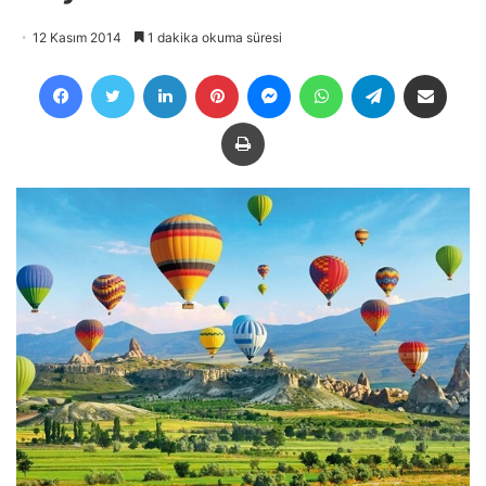
12 Kasım 2014
1 dakika okuma süresi
Facebook
Twitter
LinkedIn
Pinterest
Messenger
WhatsApp
Telegram
E-Posta ile payla
Yazdır