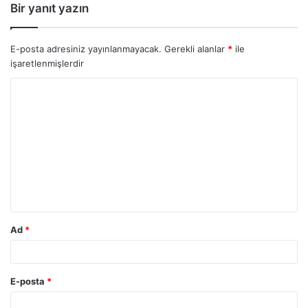
Bir yanıt yazın
E-posta adresiniz yayınlanmayacak.
Gerekli alanlar
*
ile
işaretlenmişlerdir
Y
o
r
u
m
*
Ad
*
E-posta
*