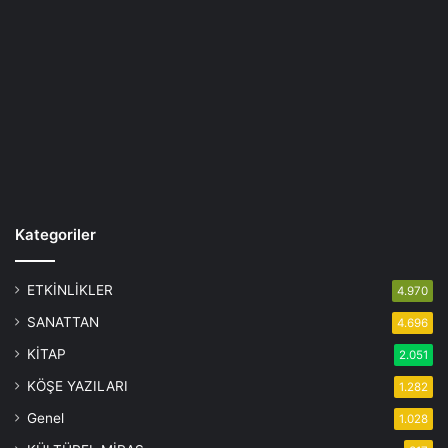
Kategoriler
ETKİNLİKLER
4.970
SANATTAN
4.696
KİTAP
2.051
KÖŞE YAZILARI
1.282
Genel
1.028