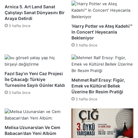
Arnica 5. Art Land Sanat
Çalıştayı Sanat Dünyasını Bir
Araya Getirdi
3 hafta önce
‘Harry Potter ve Ateş Kadehi™
In Concert’ Heyecanla
Bekleniyor
3 hafta önce
Fazıl Say’ın Yeni Caz Projesi
İle Çıkacağı Türkiye
Mehmet Raif Ersoy: Figür,
Turnesine Sayılı Günler Kaldı
Emek ve Kültürel Bellek
Üzerine Bir Resim Pratiği
3 hafta önce
3 hafta önce
Melisa Uzunarslan Ve Cem
Babacan’dan Yeni Albüm