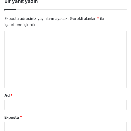
Bir yanıt yazın
E-posta adresiniz yayınlanmayacak.
Gerekli alanlar
*
ile
işaretlenmişlerdir
Y
o
r
u
m
*
Ad
*
E-posta
*