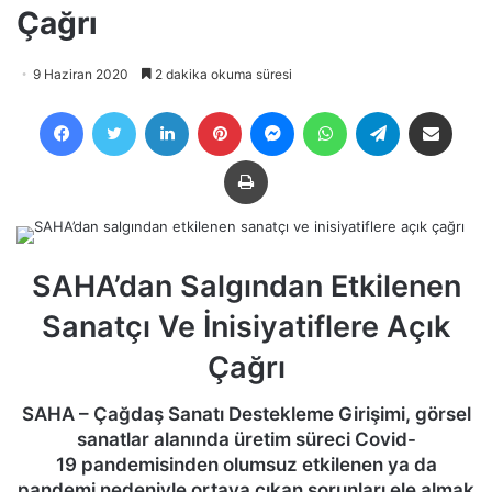
Çağrı
9 Haziran 2020
2 dakika okuma süresi
Facebook
Twitter
LinkedIn
Pinterest
Messenger
WhatsApp
Telegram
E-Posta ile payla
Yazdır
​SAHA’dan Salgından Etkilenen
Sanatçı Ve İnisiyatiflere Açık
Çağrı
SAHA – Çağdaş Sanatı Destekleme Girişimi, görsel
sanatlar alanında üretim süreci Covid-
19 pandemisinden olumsuz etkilenen ya da
pandemi nedeniyle ortaya çıkan sorunları ele almak