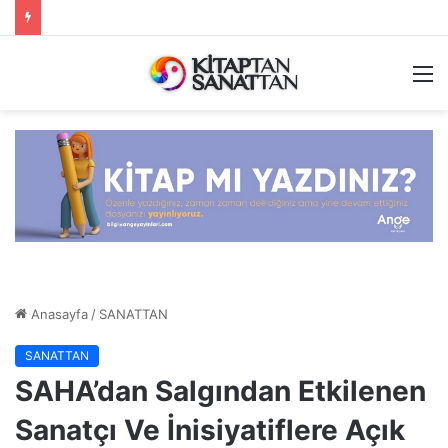
M
Anasayfa
/
SANATTAN
SANATTAN
​SAHA’dan Salgından Etkilenen
Sanatçı Ve İnisiyatiflere Açık