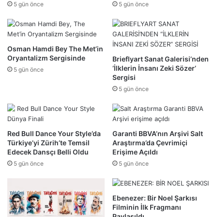
5 gün önce
5 gün önce
Osman Hamdi Bey The Met’in
Oryantalizm Sergisinde
Brieflyart Sanat Galerisi’nden
‘İlklerin İnsanı Zeki Sözer’
5 gün önce
Sergisi
5 gün önce
Red Bull Dance Your Style’da
Garanti BBVA’nın Arşivi Salt
Türkiye’yi Zürih’te Temsil
Araştırma’da Çevrimiçi
Edecek Dansçı Belli Oldu
Erişime Açıldı
5 gün önce
5 gün önce
Ebenezer: Bir Noel Şarkısı
Filminin İlk Fragmanı
Paylaşıldı