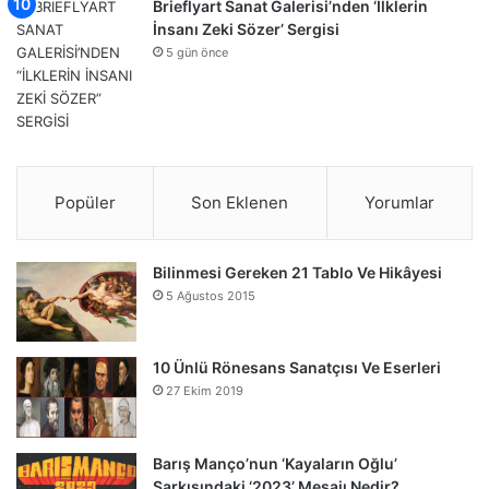
Brieflyart Sanat Galerisi’nden ‘İlklerin
İnsanı Zeki Sözer’ Sergisi
5 gün önce
Popüler
Son Eklenen
Yorumlar
Bilinmesi Gereken 21 Tablo Ve Hikâyesi
5 Ağustos 2015
10 Ünlü Rönesans Sanatçısı Ve Eserleri
27 Ekim 2019
Barış Manço’nun ‘Kayaların Oğlu’
Şarkısındaki ‘2023’ Mesajı Nedir?