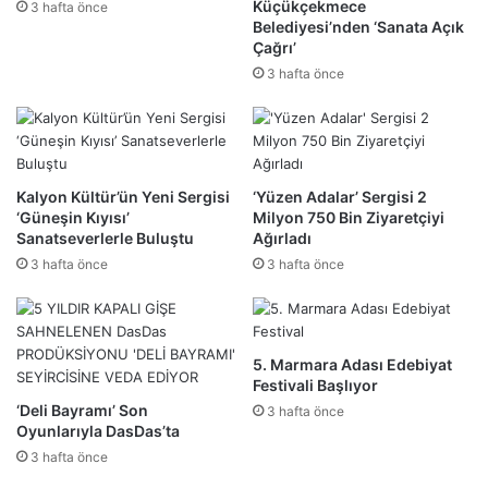
Küçükçekmece
3 hafta önce
Belediyesi’nden ‘Sanata Açık
Çağrı’
3 hafta önce
Kalyon Kültür’ün Yeni Sergisi
‘Yüzen Adalar’ Sergisi 2
‘Güneşin Kıyısı’
Milyon 750 Bin Ziyaretçiyi
Sanatseverlerle Buluştu
Ağırladı
3 hafta önce
3 hafta önce
5. Marmara Adası Edebiyat
Festivali Başlıyor
‘Deli Bayramı’ Son
3 hafta önce
Oyunlarıyla DasDas’ta
3 hafta önce