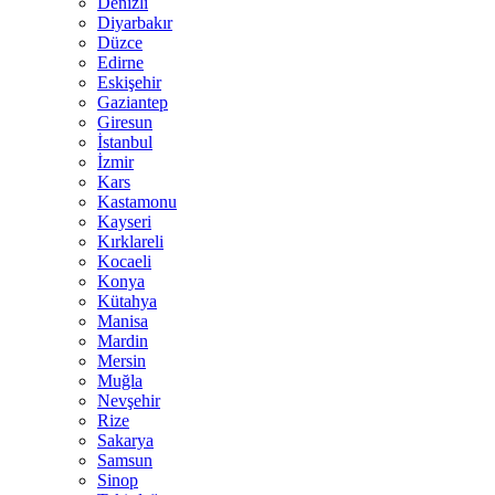
Denizli
Diyarbakır
Düzce
Edirne
Eskişehir
Gaziantep
Giresun
İstanbul
İzmir
Kars
Kastamonu
Kayseri
Kırklareli
Kocaeli
Konya
Kütahya
Manisa
Mardin
Mersin
Muğla
Nevşehir
Rize
Sakarya
Samsun
Sinop