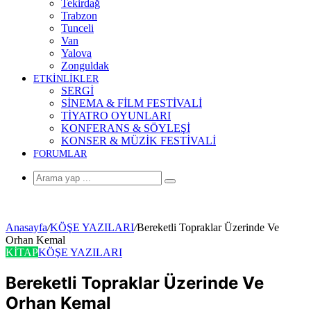
Tekirdağ
Trabzon
Tunceli
Van
Yalova
Zonguldak
ETKİNLİKLER
SERGİ
SİNEMA & FİLM FESTİVALİ
TİYATRO OYUNLARI
KONFERANS & SÖYLEŞİ
KONSER & MÜZİK FESTİVALİ
FORUMLAR
Arama
yap
...
Anasayfa
/
KÖŞE YAZILARI
/
Bereketli Topraklar Üzerinde Ve
Orhan Kemal
KİTAP
KÖŞE YAZILARI
Bereketli Topraklar Üzerinde Ve
Orhan Kemal