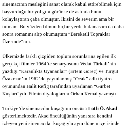
sinemacının mesleğini sanat olarak kabul ettirebilmek için
başvurduğu bir yol gibi görünse de aslında bunu
kolaylaştıran çaba olmuştur. İkisini de severim ama bir
tutmam. Bu yüzden filmini hiçbir yerde bulamasam da daha
sonra romanını alıp okumuştum “Bereketli Topraklar
Üzerinde”nin.
Ülkemizde farklı çizgiden toplum sorunlarına eğilen ilk
gerçekçi filmler 1964’te senaryosunu Vedat Türkali’nin
yazdığı “Karanlıkta Uyananlar” (Ertem Göreç) ve Turgut
Özakman’ın 1962’de yayınlanmış “Ocak” adlı tiyatro
oyunundan Halit Refiğ tarafından uyarlanan “Gurbet
Kuşları”ydı. Filmin diyaloglarını Orhan Kemal yazmıştı.
Türkiye’de sinemacılar kuşağının öncüsü
Lütfi Ö. Akad
gösterilmektedir. Akad öncülüğünün yanı sıra kendini
izleyen yeni sinemacılar kuşağıyla aynı dönem içerisinde