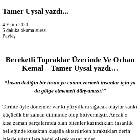
Tamer Uysal yazdı...
4 Ekim 2020
5 dakika okuma süresi
Paylaş
Facebook
Twitter
LinkedIn
Pinterest
Messenger
Messenger
WhatsApp
Telegram
E-
Yazdır
Posta
ile
paylaş
Bereketli Topraklar Üzerinde Ve Orhan
Kemal – Tamer Uysal yazdı…
“İnsan dediğin bir insan ya canını vermeli insanlar için ya
da gölge etmemeli dünyamıza!”
Tarihte öyle dönemler var ki yüzyıllara sığacak olaylar sanki
küçücük bir zaman diliminde olup bitivermiştir. Ancak o
kısa zaman parçalarında olan bitenler kazındıkları insanlık
belleğinde kuşaktan kuşağa aktarılırken bıraktıkları derin
izlerle yüzyıllara bedel olarak yaşar gider.