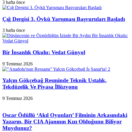
3 hafta önce
Çığ Dergisi 3. Öykü Yarışması Başvuruları Başladı
3 hafta önce
Bir İnsanlık Okulu: Vedat Günyol
9 Temmuz 2026
Yalçın Gökçebağ Resminde Teknik Ustalık,
Tekdüzelik Ve Piyasa İllüzyonu
9 Temmuz 2026
Oscar Ödüllü ‘Akıl Oyunları’ Filminin Arkasındaki
Yazarın, Bir CIA Ajanının Kızı Olduğunu Biliyor
Muydunuz?