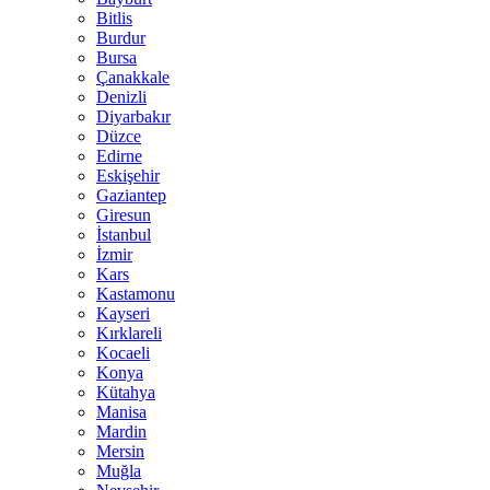
Bitlis
Burdur
Bursa
Çanakkale
Denizli
Diyarbakır
Düzce
Edirne
Eskişehir
Gaziantep
Giresun
İstanbul
İzmir
Kars
Kastamonu
Kayseri
Kırklareli
Kocaeli
Konya
Kütahya
Manisa
Mardin
Mersin
Muğla