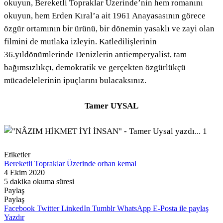
okuyun, Bereketli Topraklar Üzerinde’nin hem romanını
okuyun, hem Erden Kıral’a ait 1961 Anayasasının görece
özgür ortamının bir ürünü, bir dönemin yasaklı ve zayi olan
filmini de mutlaka izleyin. Katledilişlerinin
36.yıldönümlerinde Denizlerin antiemperyalist, tam
bağımsızlıkçı, demokratik ve gerçekten özgürlükçü
mücadelelerinin ipuçlarını bulacaksınız.
Tamer UYSAL
Etiketler
Bereketli Topraklar Üzerinde
orhan kemal
4 Ekim 2020
5 dakika okuma süresi
Paylaş
Facebook
Twitter
LinkedIn
Pinterest
Messenger
Messenger
WhatsApp
Telegram
E-
Yazdır
Paylaş
Posta
Facebook
Twitter
LinkedIn
Tumblr
WhatsApp
E-Posta ile paylaş
ile
Yazdır