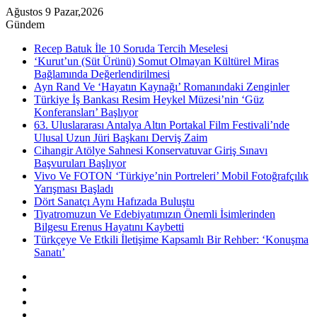
Ağustos 9 Pazar,2026
Gündem
Recep Batuk İle 10 Soruda Tercih Meselesi
‘Kurut’un (Süt Ürünü) Somut Olmayan Kültürel Miras
Bağlamında Değerlendirilmesi
Ayn Rand Ve ‘Hayatın Kaynağı’ Romanındaki Zenginler
Türkiye İş Bankası Resim Heykel Müzesi’nin ‘Güz
Konferansları’ Başlıyor
63. Uluslararası Antalya Altın Portakal Film Festivali’nde
Ulusal Uzun Jüri Başkanı Derviş Zaim
Cihangir Atölye Sahnesi Konservatuvar Giriş Sınavı
Başvuruları Başlıyor
Vivo Ve FOTON ‘Türkiye’nin Portreleri’ Mobil Fotoğrafçılık
Yarışması Başladı
Dört Sanatçı Aynı Hafızada Buluştu
Tiyatromuzun Ve Edebiyatımızın Önemli İsimlerinden
Bilgesu Erenus Hayatını Kaybetti
Türkçeye Ve Etkili İletişime Kapsamlı Bir Rehber: ‘Konuşma
Sanatı’
Kenar
Bölmesi
Rastgele
Makale
Instagram
YouTube