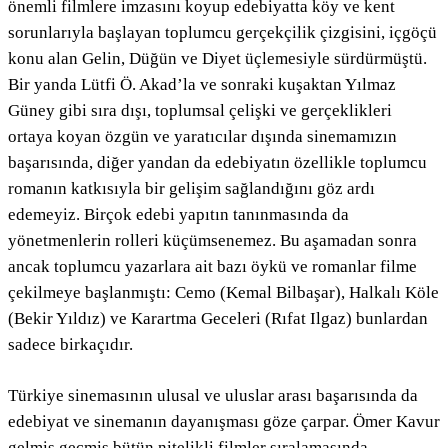
önemli filmlere imzasını koyup edebiyatta köy ve kent
sorunlarıyla başlayan toplumcu gerçekçilik çizgisini, içgöçü
konu alan Gelin, Düğün ve Diyet üçlemesiyle sürdürmüştü.
Bir yanda Lütfi Ö. Akad’la ve sonraki kuşaktan Yılmaz
Güney gibi sıra dışı, toplumsal çelişki ve gerçeklikleri
ortaya koyan özgün ve yaratıcılar dışında sinemamızın
başarısında, diğer yandan da edebiyatın özellikle toplumcu
romanın katkısıyla bir gelişim sağlandığını göz ardı
edemeyiz. Birçok edebi yapıtın tanınmasında da
yönetmenlerin rolleri küçümsenemez. Bu aşamadan sonra
ancak toplumcu yazarlara ait bazı öykü ve romanlar filme
çekilmeye başlanmıştı: Cemo (Kemal Bilbaşar), Halkalı Köle
(Bekir Yıldız) ve Karartma Geceleri (Rıfat Ilgaz) bunlardan
sadece birkaçıdır.
Türkiye sinemasının ulusal ve uluslar arası başarısında da
edebiyat ve sinemanın dayanışması göze çarpar. Ömer Kavur
gelmiş geçmiş bütün nitelikli filmler sıralamasında