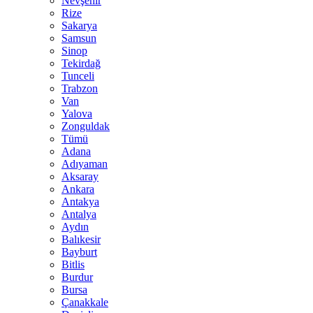
Nevşehir
Rize
Sakarya
Samsun
Sinop
Tekirdağ
Tunceli
Trabzon
Van
Yalova
Zonguldak
Tümü
Adana
Adıyaman
Aksaray
Ankara
Antakya
Antalya
Aydın
Balıkesir
Bayburt
Bitlis
Burdur
Bursa
Çanakkale