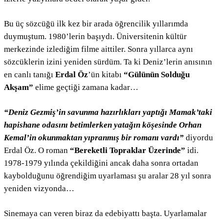
Bu üç sözcüğü ilk kez bir arada öğrencilik yıllarımda
duymuştum. 1980’lerin başıydı. Üniversitenin kültür
merkezinde izlediğim filme aittiler. Sonra yıllarca aynı
sözcüklerin izini yeniden sürdüm. Ta ki Deniz’lerin anısının
en canlı tanığı
Erdal Öz
’ün kitabı
“Gülünün Solduğu
Akşam”
elime geçtiği zamana kadar…
“Deniz Gezmiş’in savunma hazırlıkları yaptığı Mamak’taki
hapishane odasını betimlerken yatağın köşesinde Orhan
Kemal’in okunmaktan yıpranmış bir romanı vardı”
diyordu
Erdal Öz. O roman
“Bereketli Topraklar Üzerinde”
idi.
1978-1979 yılında çekildiğini ancak daha sonra ortadan
kaybolduğunu öğrendiğim uyarlaması şu aralar 28 yıl sonra
yeniden vizyonda…
Sinemaya can veren biraz da edebiyattı başta. Uyarlamalar