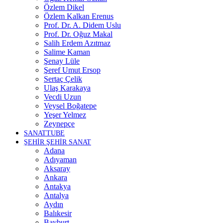
Özlem Dikel
Özlem Kalkan Erenus
Prof. Dr. A. Didem Uslu
Prof. Dr. Oğuz Makal
Salih Erdem Azıtmaz
Salime Kaman
Şenay Lüle
Şeref Umut Ersop
Sertaç Çelik
Ulaş Karakaya
Vecdi Uzun
Veysel Boğatepe
Yeşer Yelmez
Zeynepçe
SANATTUBE
ŞEHİR ŞEHİR SANAT
Adana
Adıyaman
Aksaray
Ankara
Antakya
Antalya
Aydın
Balıkesir
Bayburt