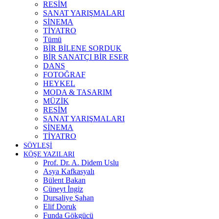
RESİM
SANAT YARIŞMALARI
SİNEMA
TİYATRO
Tümü
BİR BİLENE SORDUK
BİR SANATÇI BİR ESER
DANS
FOTOĞRAF
HEYKEL
MODA & TASARIM
MÜZİK
RESİM
SANAT YARIŞMALARI
SİNEMA
TİYATRO
SÖYLEŞİ
KÖŞE YAZILARI
Prof. Dr. A. Didem Uslu
Asya Kafkasyalı
Bülent Bakan
Cüneyt İngiz
Dursaliye Şahan
Elif Doruk
Funda Gökgücü