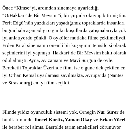
Önce “Kimse”yi, ardından sinemaya uyarladığı
“O/Hakkari’de Bir Mevsim”i, bir çırpıda okuyup bitirmiştim.
Ferit Edgü’nün yazdıkları yaşadığımız topraklarda insanları
bugün hala aşamadığı o günkü koşullarda çatışmalarıyla çok
iyi anlatıyordu çünkü. O öyküler mutlaka filme çekilmeliydi.
Erden Kıral sinemanın önemli bir kuşağının temsilcisi olarak
seçimlerini iyi yapmıştı. Hakkari’de Bir Mevsim haklı olarak
ödül almıştı. Ayna, Av zamanı ve Mavi Sürgün de öyle.
Bereketli Topraklar Üzerinde filmi ise o güne dek çekilen en
iyi Orhan Kemal uyarlaması sayılmakta. Avrupa’da (Nantes
ve Strasbourg) en iyi film seçildi.
Filmde yıldız oyunculuk sistemi yok. Örneğin
Nur Sürer
de
bu ilk filminde
Tuncel Kurtiz, Yaman Okay
ve
Erkan Yücel
ile beraber rol almış. Başrolde tarım emekçileri görünüyor