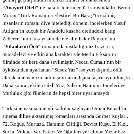
“Anayurt Oteli”
ile hala listelerin en üst sırasındadır. Berna
Moran “Türk Romanına Eleştirel Bir Bakış”ta ezilmiş
insanların romanı diye nitelediği dönemi incelerken Yusuf
Atılgan’ın küçük bir Anadolu kasaba otelindeki katip
Zebercet’inin hikayesini de ele alır. Fakir Baykurt’un
“Yılanların Öcü”
romanında rastladığımız Irazca’sı,
mücadeleci ve etkin ana karakteriyle Metin Erksan’ın
filminde bir kere daha sevilmiştir. Necati Cumalı’nın bir
öyküsünden uyarlanan “Susuz Yaz” ise yurt dışında ödül
alarak sinemamızın adını sınırların dışına taşırmayı bilmiştir.
Daha sonra çekilen Gizli Yüz, Salkım Hanımın Taneleri ve
Mutluluk gibi filmlerin de hepsi birer uyarlamaydı.
Türk sinemasına önemli katkılar sağlayan Orhan Kemal’in
sinema diline aktarılmış romanları arasında Gurbet Kuşları,
72. Koğuş, Murtaza, Hanımın Çiftliği, Devlet Kuşu, El Kızı,
Suçlu, Vukuat Var, Eskici Ve Oğulları yer alıyor. Yazar bazı