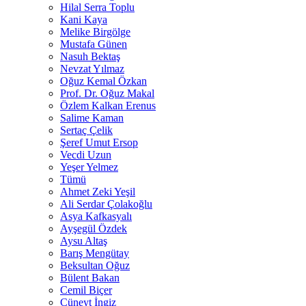
Hilal Serra Toplu
Kani Kaya
Melike Birgölge
Mustafa Günen
Nasuh Bektaş
Nevzat Yılmaz
Oğuz Kemal Özkan
Prof. Dr. Oğuz Makal
Özlem Kalkan Erenus
Salime Kaman
Sertaç Çelik
Şeref Umut Ersop
Vecdi Uzun
Yeşer Yelmez
Tümü
Ahmet Zeki Yeşil
Ali Serdar Çolakoğlu
Asya Kafkasyalı
Ayşegül Özdek
Aysu Altaş
Barış Mengütay
Beksultan Oğuz
Bülent Bakan
Cemil Biçer
Cüneyt İngiz