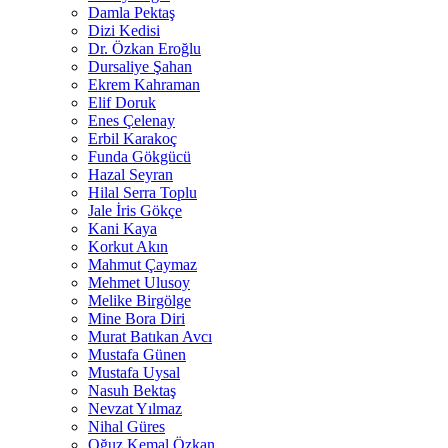
Damla Pektaş
Dizi Kedisi
Dr. Özkan Eroğlu
Dursaliye Şahan
Ekrem Kahraman
Elif Doruk
Enes Çelenay
Erbil Karakoç
Funda Gökgücü
Hazal Seyran
Hilal Serra Toplu
Jale İris Gökçe
Kani Kaya
Korkut Akın
Mahmut Çaymaz
Mehmet Ulusoy
Melike Birgölge
Mine Bora Diri
Murat Batıkan Avcı
Mustafa Günen
Mustafa Uysal
Nasuh Bektaş
Nevzat Yılmaz
Nihal Güres
Oğuz Kemal Özkan