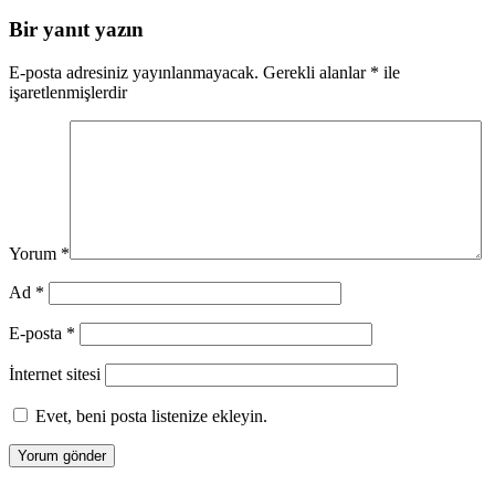
paylaş
Bir yanıt yazın
E-posta adresiniz yayınlanmayacak.
Gerekli alanlar
*
ile
işaretlenmişlerdir
Yorum
*
Ad
*
E-posta
*
İnternet sitesi
Evet, beni posta listenize ekleyin.