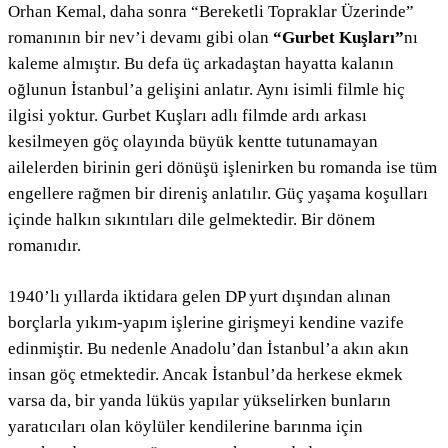
Orhan Kemal, daha sonra “Bereketli Topraklar Üzerinde”
romanının bir nev’i devamı gibi olan
“Gurbet Kuşları”
nı
kaleme almıştır. Bu defa üç arkadaştan hayatta kalanın
oğlunun İstanbul’a gelişini anlatır. Aynı isimli filmle hiç
ilgisi yoktur. Gurbet Kuşları adlı filmde ardı arkası
kesilmeyen göç olayında büyük kentte tutunamayan
ailelerden birinin geri dönüşü işlenirken bu romanda ise tüm
engellere rağmen bir direniş anlatılır. Güç yaşama koşulları
içinde halkın sıkıntıları dile gelmektedir. Bir dönem
romanıdır.
1940’lı yıllarda iktidara gelen DP yurt dışından alınan
borçlarla yıkım-yapım işlerine girişmeyi kendine vazife
edinmiştir. Bu nedenle Anadolu’dan İstanbul’a akın akın
insan göç etmektedir. Ancak İstanbul’da herkese ekmek
varsa da, bir yanda lüküs yapılar yükselirken bunların
yaratıcıları olan köylüler kendilerine barınma için