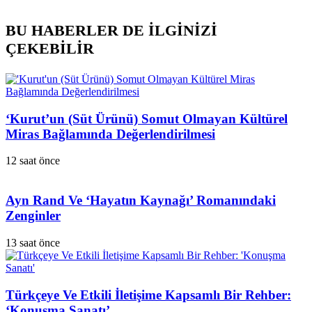
BU HABERLER DE İLGİNİZİ
ÇEKEBİLİR
‘Kurut’un (Süt Ürünü) Somut Olmayan Kültürel
Miras Bağlamında Değerlendirilmesi
12 saat önce
Ayn Rand Ve ‘Hayatın Kaynağı’ Romanındaki
Zenginler
13 saat önce
Türkçeye Ve Etkili İletişime Kapsamlı Bir Rehber:
‘Konuşma Sanatı’