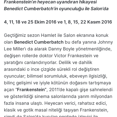
Frankenstein’ın heyecan uyandıran hikayesi
Benedict Cumberbatch’in oyunculuğu ile Salon’da
4, 11, 18 ve 25 Ekim 2016 ve 1, 8, 15, 22 Kasım 2016
Geçtiğimiz sezon Hamlet ile Salon ekranına konuk
olan
Benedict Cumberbatch
bu defa yanına Johnny
Lee Miller’ı da alarak Danny Boyle yönetmenliğinde,
değişen rollerde doktor Victor Frankestein ve
yaratığını canlandırıyorlar. Delilik ve dahilik
arasındaki o ince çizgide sürekli rol değiştiren
oyuncular; bilimsel sorumluluk, ebeveyn ilgisizliği,
bilinç gelişimi ve iyiyle kötünün doğasını tartışmaya
açan “
Frankenstein”
, 2011’de kapalı gişe sahnelendi
ve gösterildiği sinema salonlarında yarım milyondan
fazla insana ulaştı. Heyecan verici, rahatsız edici,
klasik ve gotik masal niteliği taşıyan Frankenstein,
şimdi de Salon’da kurulan perdede izleyici ile