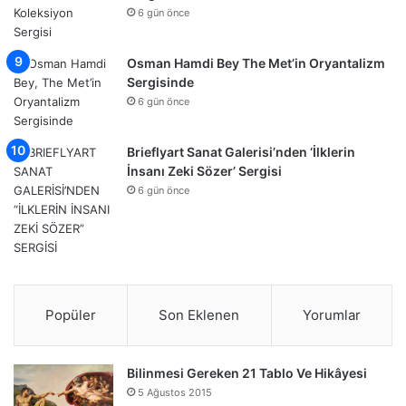
6 gün önce
Osman Hamdi Bey The Met’in Oryantalizm
Sergisinde
6 gün önce
Brieflyart Sanat Galerisi’nden ‘İlklerin
İnsanı Zeki Sözer’ Sergisi
6 gün önce
Popüler
Son Eklenen
Yorumlar
Bilinmesi Gereken 21 Tablo Ve Hikâyesi
5 Ağustos 2015