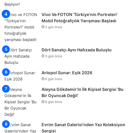
Vivo Ve FOTON ‘Türkiye’nin Portreleri’
Mobil Fotoğrafçılık Yarışması Başladı
3 gün önce
Dört Sanatçı Aynı Hafızada Buluştu
3 gün önce
Artopol Sunar: Eşik 2026
6 gün önce
Aleyna Gökdemir’in İlk Kişisel Sergisi ‘Bu
Bir Oyuncak Değil’
6 gün önce
Evrim Sanat Galerisi’nden Yaz Koleksiyon
Sergisi