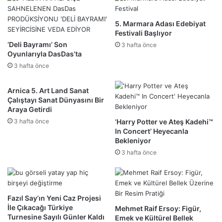
5. Marmara Adası Edebiyat
Festivali Başlıyor
‘Deli Bayramı’ Son
3 hafta önce
Oyunlarıyla DasDas’ta
3 hafta önce
Arnica 5. Art Land Sanat
Çalıştayı Sanat Dünyasını Bir
Araya Getirdi
3 hafta önce
‘Harry Potter ve Ateş Kadehi™
In Concert’ Heyecanla
Bekleniyor
3 hafta önce
Fazıl Say’ın Yeni Caz Projesi
İle Çıkacağı Türkiye
Mehmet Raif Ersoy: Figür,
Turnesine Sayılı Günler Kaldı
Emek ve Kültürel Bellek