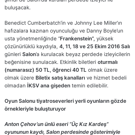
buluşacak.
Benedict Cumberbatch’in ve Johnny Lee Miller’ın
hafızalara kazınan oyunculuğu ve Danny Boyle’un
usta yönetmenliğinde “
Frankenstein”,
yüksek
çözünürlüklü kaydıyla,
4, 11, 18 ve 25 Ekim 2016 Salı
günleri
Salon
’a kurulacak beyaz perdede izleyicilerin
beğenisine sunulacak. Etkinlik biletleri
oturmalı
(numarasız) 50 TL, öğrenci 40 TL
olmak üzere
olmak üzere
Biletix satış kanalları
ve hizmet bedeli
olmadan
İKSV ana gişeden
temin edilebilir.
Oyun Salonu tiyatroseverleri yerli oyunların gözde
örnekleriyle buluşturuyor
Anton Çehov’un ünlü eseri “Üç Kız Kardeş”
oyununun kaydı, Salon perdesinde gösterimiyle