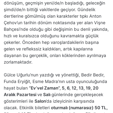
dönüşüm, geçmişin yeni/de/n başladığı, geleceğin
şimdi/de/n bittiği vakitlerde geçiyor. Gündelik
dertlerine gömülmüş olan karakterler tıpkı Anton
Çehov’un tarihin dönüm noktasında yer alan Vişne
Bahçesi’nde olduğu gibi değişimin bu denli yakında,
hızlı ve kuralsızca olduğunu kavramakta güçlük
çekerler. Önceden hep varoşlardakilerin başına
gelen ve reflekssiz kaldıkları, artık kapılarına
dayanan bu gerçeklik, onları köklerinden ayrılmaya
zorlamaktadır.
Gülce Uğurlu’nun yazdığı ve yönettiği, Bedir Bedir,
Funda Eryiğit, Esme Madra’nın usta oyunculuğunda
hayat bulan
“Ev’vel Zaman”, 5, 6, 12, 13, 19, 20
Aralık Pazartesi
ve
Salı
günlerinde gerçekleşecek
gösterimleri ile
Salon
’da izleyicinin karşısında
olacak. Etkinlik biletleri
oturmalı (numarasız) 50 TL,