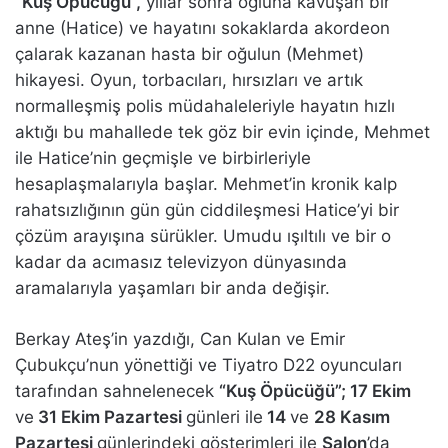
“Kuş Öpücüğü”,
yıllar sonra oğluna kavuşan bir
anne (Hatice) ve hayatını sokaklarda akordeon
çalarak kazanan hasta bir oğulun (Mehmet)
hikayesi. Oyun, torbacıları, hırsızları ve artık
normalleşmiş polis müdahaleleriyle hayatın hızlı
aktığı bu mahallede tek göz bir evin içinde, Mehmet
ile Hatice’nin geçmişle ve birbirleriyle
hesaplaşmalarıyla başlar. Mehmet’in kronik kalp
rahatsızlığının gün gün ciddileşmesi Hatice’yi bir
çözüm arayışına sürükler. Umudu ışıltılı ve bir o
kadar da acımasız televizyon dünyasında
aramalarıyla yaşamları bir anda değişir.
Berkay Ateş’in yazdığı, Can Kulan ve Emir
Çubukçu’nun yönettiği ve Tiyatro D22 oyuncuları
tarafından sahnelenecek
“Kuş Öpücüğü”; 17 Ekim
ve
31 Ekim Pazartesi
günleri ile
14
ve
28 Kasım
Pazartesi
günlerindeki gösterimleri ile
Salon
’da