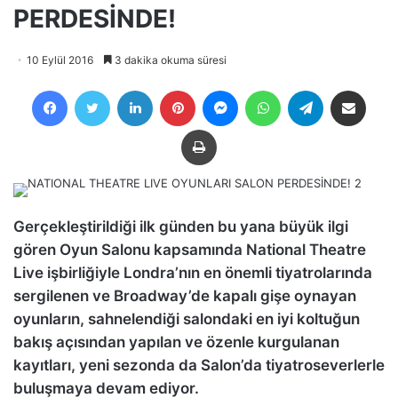
PERDESİNDE!
10 Eylül 2016
3 dakika okuma süresi
Facebook
Twitter
LinkedIn
Pinterest
Messenger
WhatsApp
Telegram
E-Posta ile payla
Yazdır
Gerçekleştirildiği ilk günden bu yana büyük ilgi
gören Oyun Salonu kapsamında National Theatre
Live işbirliğiyle Londra’nın en önemli tiyatrolarında
sergilenen ve Broadway’de kapalı gişe oynayan
oyunların, sahnelendiği salondaki en iyi koltuğun
bakış açısından yapılan ve özenle kurgulanan
kayıtları, yeni sezonda da Salon’da tiyatroseverlerle
buluşmaya devam ediyor.