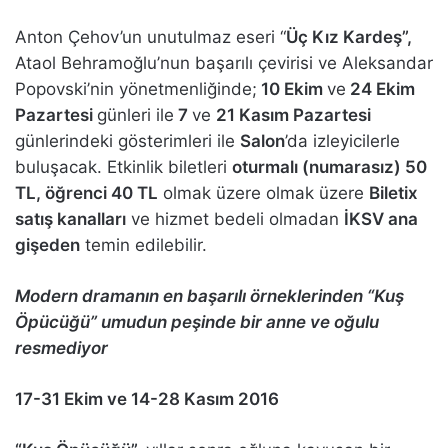
Anton Çehov’un unutulmaz eseri “
Üç Kız Kardeş”,
Ataol Behramoğlu’nun başarılı çevirisi ve Aleksandar
Popovski’nin
yönetmenliğinde;
10 Ekim
ve
24 Ekim
Pazartesi
günleri ile
7
ve
21 Kasım Pazartesi
günlerindeki gösterimleri ile
Salon
’da izleyicilerle
buluşacak. Etkinlik biletleri
oturmalı (numarasız) 50
TL, öğrenci 40 TL
olmak üzere olmak üzere
Biletix
satış kanalları
ve hizmet bedeli olmadan
İKSV ana
gişeden
temin edilebilir.
Modern dramanın en başarılı örneklerinden “Kuş
Öpücüğü” umudun peşinde bir anne ve oğulu
resmediyor
17-31 Ekim ve 14-28 Kasım 2016