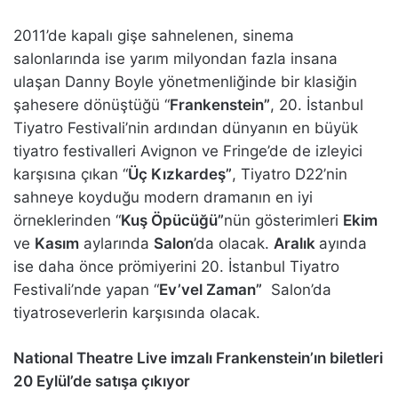
2011’de kapalı gişe sahnelenen, sinema
salonlarında ise yarım milyondan fazla insana
ulaşan Danny Boyle yönetmenliğinde bir klasiğin
şahesere dönüştüğü “
Frankenstein”
, 20. İstanbul
Tiyatro Festivali’nin ardından dünyanın en büyük
tiyatro festivalleri Avignon ve Fringe’de de izleyici
karşısına çıkan “
Üç Kızkardeş”
, Tiyatro D22’nin
sahneye koyduğu modern dramanın en iyi
örneklerinden “
Kuş Öpücüğü”
nün gösterimleri
Ekim
ve
Kasım
aylarında
Salon
’da olacak.
Aralık
ayında
ise daha önce prömiyerini 20. İstanbul Tiyatro
Festivali’nde yapan “
Ev’vel Zaman”
Salon’da
tiyatroseverlerin karşısında olacak.
National Theatre Live imzalı Frankenstein’ın biletleri
20 Eylül’de satışa çıkıyor