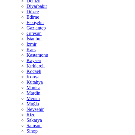
Denizli
Diyarbakır
Düzce
Edirne
Eskişehir
Gaziantep
Giresun
İstanbul
İzmir
Kars
Kastamonu
Kayseri
Kırklareli
Kocaeli
Konya
Kütahya
Manisa
Mardin
Mersin
Muğla
Nevşehir
Rize
Sakarya
Samsun
Sinop