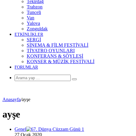
Tekirdağ
Trabzon
Tunceli
Van
Yalova
Zonguldak
ETKİNLİKLER
SERGİ
SİNEMA & FİLM FESTİVALİ
TİYATRO OYUNLARI
KONFERANS & SÖYLEŞİ
KONSER & MÜZİK FESTİVALİ
FORUMLAR
Arama
yap
...
Anasayfa
/
ayşe
ayşe
Genel
27 Ocak 2020