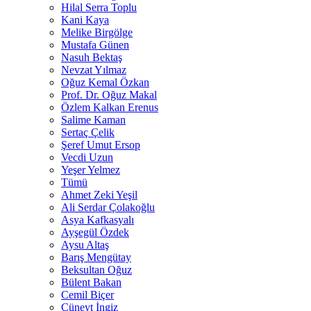
Hilal Serra Toplu
Kani Kaya
Melike Birgölge
Mustafa Günen
Nasuh Bektaş
Nevzat Yılmaz
Oğuz Kemal Özkan
Prof. Dr. Oğuz Makal
Özlem Kalkan Erenus
Salime Kaman
Sertaç Çelik
Şeref Umut Ersop
Vecdi Uzun
Yeşer Yelmez
Tümü
Ahmet Zeki Yeşil
Ali Serdar Çolakoğlu
Asya Kafkasyalı
Ayşegül Özdek
Aysu Altaş
Barış Mengütay
Beksultan Oğuz
Bülent Bakan
Cemil Biçer
Cüneyt İngiz