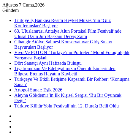
Ağustos 7 Cuma,2026
Gündem
Türkiye İş Bankası Resim Heykel Müzesi’nin ‘Güz
Konferansları’ Başlıyor
63. Uluslararası Antalya Altın Portakal Film Festivali’nde
Ulusal Uzun Jüri Başkanı Derviş Zaim
Cihangir Atölye Sahnesi Konservatuvar Giriş Sınavı
Başvuruları Başlıyor
Vivo Ve FOTON ‘Türkiye’nin Portreleri’ Mobil Fotoğrafçılık
Yarışması Başladı
Dört Sanatçı Aynı Hafızada Buluştu
Tiyatromuzun Ve Edebiyatımızın Önemli İsimlerinden
Bilgesu Erenus Hayatını Kaybetti
Türkçeye Ve Etkili İletişime Kapsamlı Bir Rehber: ‘Konuşma
Sanatı’
Artopol Sunar: Eşik 2026
Aleyna Gökdemir’in İlk Kişisel Sergisi ‘Bu Bir Oyuncak
Değil’
Türkiye Kültür Yolu Festivali’nin 12. Durağı Belli Oldu
Kenar
Bölmesi
Rastgele
Makale
Instagram
YouTube