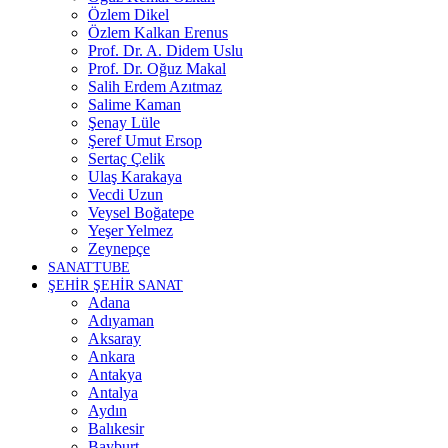
Özlem Dikel
Özlem Kalkan Erenus
Prof. Dr. A. Didem Uslu
Prof. Dr. Oğuz Makal
Salih Erdem Azıtmaz
Salime Kaman
Şenay Lüle
Şeref Umut Ersop
Sertaç Çelik
Ulaş Karakaya
Vecdi Uzun
Veysel Boğatepe
Yeşer Yelmez
Zeynepçe
SANATTUBE
ŞEHİR ŞEHİR SANAT
Adana
Adıyaman
Aksaray
Ankara
Antakya
Antalya
Aydın
Balıkesir
Bayburt