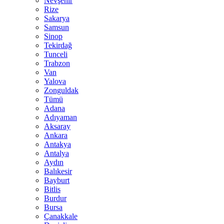
Nevşehir
Rize
Sakarya
Samsun
Sinop
Tekirdağ
Tunceli
Trabzon
Van
Yalova
Zonguldak
Tümü
Adana
Adıyaman
Aksaray
Ankara
Antakya
Antalya
Aydın
Balıkesir
Bayburt
Bitlis
Burdur
Bursa
Çanakkale