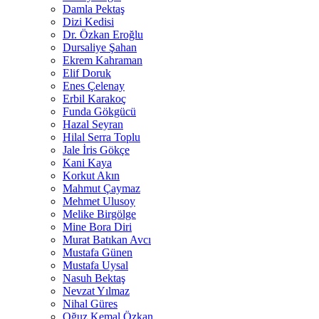
Damla Pektaş
Dizi Kedisi
Dr. Özkan Eroğlu
Dursaliye Şahan
Ekrem Kahraman
Elif Doruk
Enes Çelenay
Erbil Karakoç
Funda Gökgücü
Hazal Seyran
Hilal Serra Toplu
Jale İris Gökçe
Kani Kaya
Korkut Akın
Mahmut Çaymaz
Mehmet Ulusoy
Melike Birgölge
Mine Bora Diri
Murat Batıkan Avcı
Mustafa Günen
Mustafa Uysal
Nasuh Bektaş
Nevzat Yılmaz
Nihal Güres
Oğuz Kemal Özkan