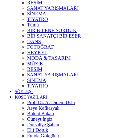
RESİM
SANAT YARIŞMALARI
SİNEMA
TİYATRO
Tümü
BİR BİLENE SORDUK
BİR SANATÇI BİR ESER
DANS
FOTOĞRAF
HEYKEL
MODA & TASARIM
MÜZİK
RESİM
SANAT YARIŞMALARI
SİNEMA
TİYATRO
SÖYLEŞİ
KÖŞE YAZILARI
Prof. Dr. A. Didem Uslu
Asya Kafkasyalı
Bülent Bakan
Cüneyt İngiz
Dursaliye Şahan
Elif Doruk
Funda Gökgücü