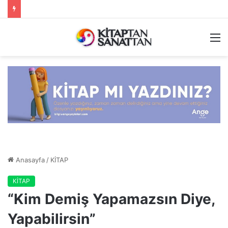
M
Anasayfa
/
KİTAP
KİTAP
“Kim Demiş Yapamazsın Diye,
Yapabilirsin”