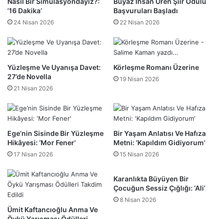
Nasıl Bir Simülasyondayız?:
Buyaz İhsan Üren Şiir Ödülü
’16 Dakika’
Başvuruları Başladı
24 Nisan 2026
22 Nisan 2026
Yüzleşme Ve Uyanışa Davet:
Körleşme Romanı Üzerine
27’de Novella
19 Nisan 2026
21 Nisan 2026
Ege’nin Sisinde Bir Yüzleşme
Bir Yaşam Anlatısı Ve Hafıza
Hikâyesi: ‘Mor Fener’
Metni: ‘Kapıldım Gidiyorum’
17 Nisan 2026
15 Nisan 2026
Karanlıkta Büyüyen Bir
Çocuğun Sessiz Çığlığı: ‘Ali’
8 Nisan 2026
Ümit Kaftancıoğlu Anma Ve
Öykü Yarışması Ödülleri