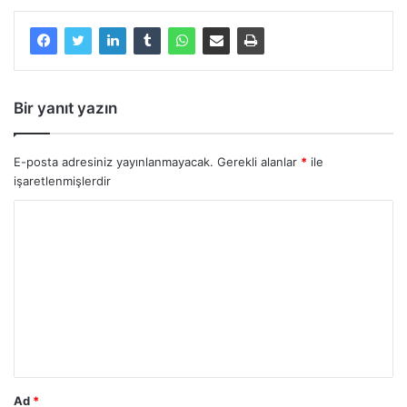
Bir yanıt yazın
E-posta adresiniz yayınlanmayacak.
Gerekli alanlar
*
ile
işaretlenmişlerdir
Y
o
r
u
m
*
Ad
*