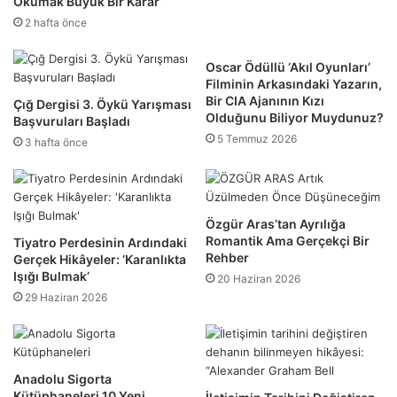
Okumak Büyük Bir Karar’
2 hafta önce
Oscar Ödüllü ‘Akıl Oyunları’
Filminin Arkasındaki Yazarın,
Bir CIA Ajanının Kızı
Çığ Dergisi 3. Öykü Yarışması
Olduğunu Biliyor Muydunuz?
Başvuruları Başladı
5 Temmuz 2026
3 hafta önce
Özgür Aras’tan Ayrılığa
Romantik Ama Gerçekçi Bir
Tiyatro Perdesinin Ardındaki
Rehber
Gerçek Hikâyeler: ‘Karanlıkta
Işığı Bulmak’
20 Haziran 2026
29 Haziran 2026
Anadolu Sigorta
Kütüphaneleri 10 Yeni