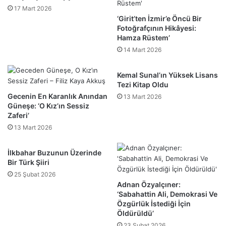
17 Mart 2026
‘Girit’ten İzmir’e Öncü Bir
Fotoğrafçının Hikâyesi:
Hamza Rüstem’
14 Mart 2026
Kemal Sunal’ın Yüksek Lisans
Tezi Kitap Oldu
Gecenin En Karanlık Anından
13 Mart 2026
Güneşe: ‘O Kız’ın Sessiz
Zaferi’
13 Mart 2026
İlkbahar Buzunun Üzerinde
Bir Türk Şiiri
25 Şubat 2026
Adnan Özyalçıner:
‘Sabahattin Ali, Demokrasi Ve
Özgürlük İstediği İçin
Öldürüldü’
23 Şubat 2026