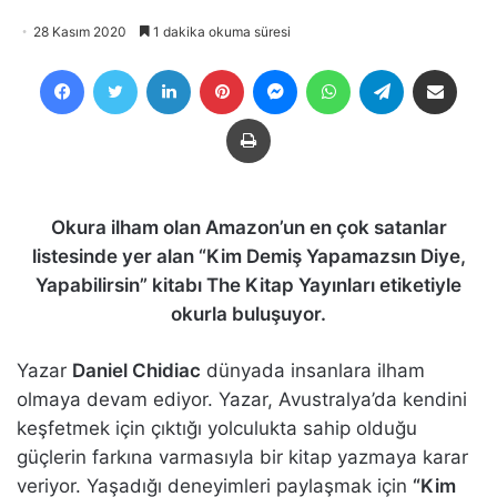
28 Kasım 2020
1 dakika okuma süresi
Facebook
Twitter
LinkedIn
Pinterest
Messenger
WhatsApp
Telegram
E-Posta ile payla
Yazdır
Okura ilham olan Amazon’un en çok satanlar
listesinde yer alan “Kim Demiş Yapamazsın Diye,
Yapabilirsin” kitabı The Kitap Yayınları etiketiyle
okurla buluşuyor.
Yazar
Daniel Chidiac
dünyada insanlara ilham
olmaya devam ediyor. Yazar, Avustralya’da kendini
keşfetmek için çıktığı yolculukta sahip olduğu
güçlerin farkına varmasıyla bir kitap yazmaya karar
veriyor. Yaşadığı deneyimleri paylaşmak için
“Kim