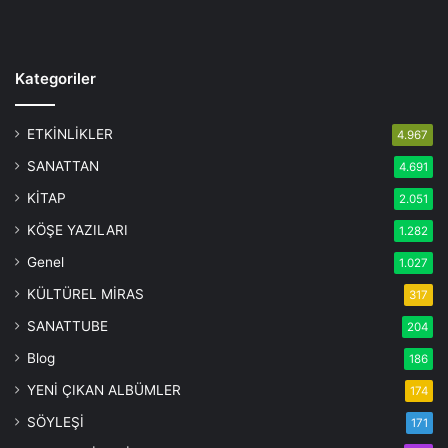
Kategoriler
ETKİNLİKLER
4.967
SANATTAN
4.691
KİTAP
2.051
KÖŞE YAZILARI
1.282
Genel
1.027
KÜLTÜREL MİRAS
317
SANATTUBE
204
Blog
186
YENİ ÇIKAN ALBÜMLER
174
SÖYLEŞİ
171