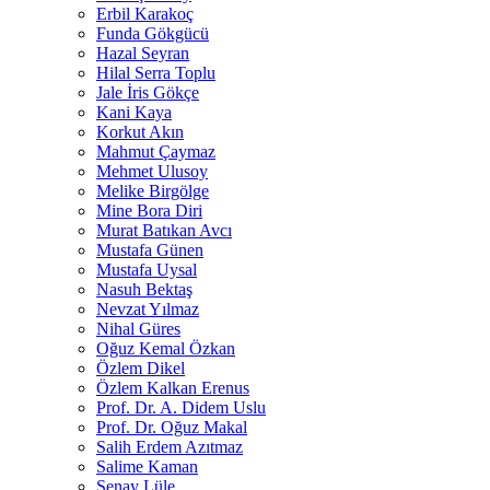
Erbil Karakoç
Funda Gökgücü
Hazal Seyran
Hilal Serra Toplu
Jale İris Gökçe
Kani Kaya
Korkut Akın
Mahmut Çaymaz
Mehmet Ulusoy
Melike Birgölge
Mine Bora Diri
Murat Batıkan Avcı
Mustafa Günen
Mustafa Uysal
Nasuh Bektaş
Nevzat Yılmaz
Nihal Güres
Oğuz Kemal Özkan
Özlem Dikel
Özlem Kalkan Erenus
Prof. Dr. A. Didem Uslu
Prof. Dr. Oğuz Makal
Salih Erdem Azıtmaz
Salime Kaman
Şenay Lüle