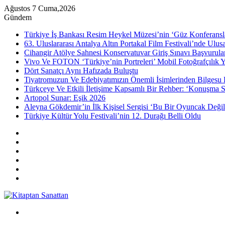
Ağustos 7 Cuma,2026
Gündem
Türkiye İş Bankası Resim Heykel Müzesi’nin ‘Güz Konferansla
63. Uluslararası Antalya Altın Portakal Film Festivali’nde Ulu
Cihangir Atölye Sahnesi Konservatuvar Giriş Sınavı Başvurular
Vivo Ve FOTON ‘Türkiye’nin Portreleri’ Mobil Fotoğrafçılık Y
Dört Sanatçı Aynı Hafızada Buluştu
Tiyatromuzun Ve Edebiyatımızın Önemli İsimlerinden Bilgesu 
Türkçeye Ve Etkili İletişime Kapsamlı Bir Rehber: ‘Konuşma S
Artopol Sunar: Eşik 2026
Aleyna Gökdemir’in İlk Kişisel Sergisi ‘Bu Bir Oyuncak Değil
Türkiye Kültür Yolu Festivali’nin 12. Durağı Belli Oldu
Kenar
Bölmesi
Rastgele
Makale
Instagram
YouTube
Twitter
Facebook
Menü