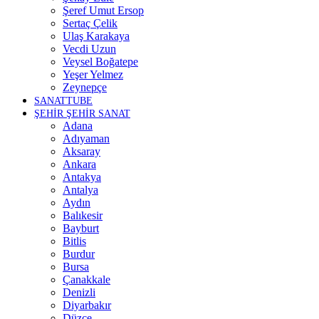
Şeref Umut Ersop
Sertaç Çelik
Ulaş Karakaya
Vecdi Uzun
Veysel Boğatepe
Yeşer Yelmez
Zeynepçe
SANATTUBE
ŞEHİR ŞEHİR SANAT
Adana
Adıyaman
Aksaray
Ankara
Antakya
Antalya
Aydın
Balıkesir
Bayburt
Bitlis
Burdur
Bursa
Çanakkale
Denizli
Diyarbakır
Düzce