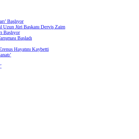
rı’ Başlıyor
sal Uzun Jüri Başkanı Derviş Zaim
ı Başlıyor
arışması Başladı
Erenus Hayatını Kaybetti
anatı’
’