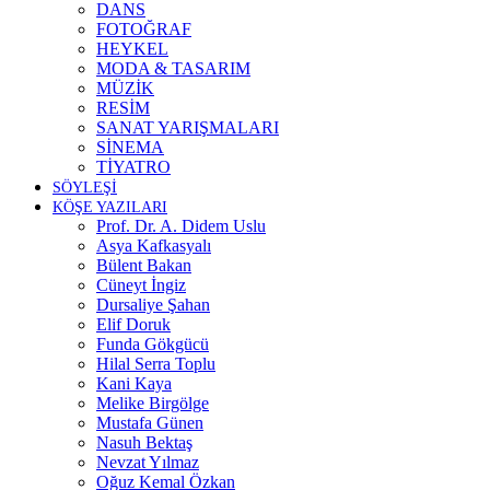
DANS
FOTOĞRAF
HEYKEL
MODA & TASARIM
MÜZİK
RESİM
SANAT YARIŞMALARI
SİNEMA
TİYATRO
SÖYLEŞİ
KÖŞE YAZILARI
Prof. Dr. A. Didem Uslu
Asya Kafkasyalı
Bülent Bakan
Cüneyt İngiz
Dursaliye Şahan
Elif Doruk
Funda Gökgücü
Hilal Serra Toplu
Kani Kaya
Melike Birgölge
Mustafa Günen
Nasuh Bektaş
Nevzat Yılmaz
Oğuz Kemal Özkan