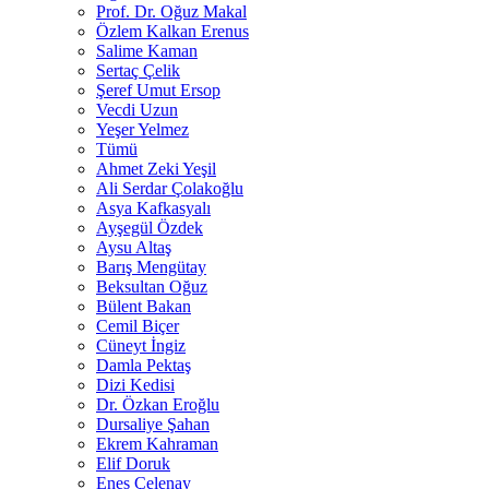
Prof. Dr. Oğuz Makal
Özlem Kalkan Erenus
Salime Kaman
Sertaç Çelik
Şeref Umut Ersop
Vecdi Uzun
Yeşer Yelmez
Tümü
Ahmet Zeki Yeşil
Ali Serdar Çolakoğlu
Asya Kafkasyalı
Ayşegül Özdek
Aysu Altaş
Barış Mengütay
Beksultan Oğuz
Bülent Bakan
Cemil Biçer
Cüneyt İngiz
Damla Pektaş
Dizi Kedisi
Dr. Özkan Eroğlu
Dursaliye Şahan
Ekrem Kahraman
Elif Doruk
Enes Çelenay