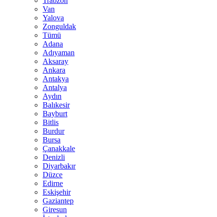
Trabzon
Van
Yalova
Zonguldak
Tümü
Adana
Adıyaman
Aksaray
Ankara
Antakya
Antalya
Aydın
Balıkesir
Bayburt
Bitlis
Burdur
Bursa
Çanakkale
Denizli
Diyarbakır
Düzce
Edirne
Eskişehir
Gaziantep
Giresun