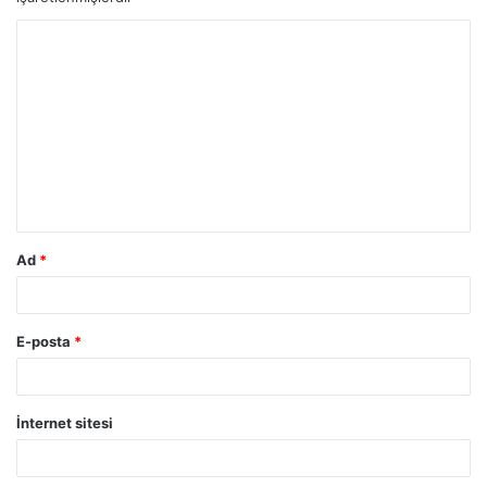
Y
o
r
u
m
*
Ad
*
E-posta
*
İnternet sitesi