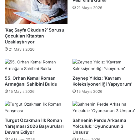
Peki Kime Göre?
21 Mayıs 2026
‘Kaç Sayfa Okudun?’ Sorusu,
Çocukları Kitaptan
Uzaklaştırıyor
21 Mayıs 2026
55. Orhan Kemal Roman
Zeynep Yıldız: ‘Kavram
Armağanı Sahibini Buldu
Koleksiyonerliği Yapıyorum’
15 Mayıs 2026
15 Mayıs 2026
Turgut Özakman İlk Roman
Sahnenin Perde Arkasına
Yarışması 2026 Başvuruları
Yolculuk: ‘Oyuncunun 3
Devam Ediyor
Unsuru’
14 Mayıs 2026
8 Mayıs 2026