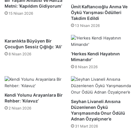
Bir Yaşam Anlatısı Ve Hafıza
Metni: ‘Kapıldım Gidiyorum’
Ümit Kaftancıoğlu Anma Ve
Öykü Yarışması Ödülleri
15 Nisan 2026
Takdim Edildi
13 Nisan 2026
Karanlıkta Büyüyen Bir
Çocuğun Sessiz Çığlığı: ‘Ali’
‘Herkes Kendi Hayatının
8 Nisan 2026
Mimarıdır’
8 Nisan 2026
Kendi Yolunu Arayanlara Bir
Rehber: ‘Kılavuz’
Seyhan Livaneli Anısına
Düzenlenen Öykü
2 Nisan 2026
Yarışmasında Onur Ödülü
Adnan Özyalçıner’e
31 Mart 2026