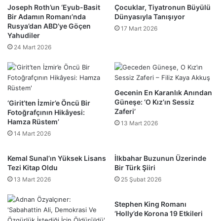
Joseph Roth’un ‘Eyub-Basit
Çocuklar, Tiyatronun Büyülü
Bir Adamın Romanı’nda
Dünyasıyla Tanışıyor
Rusya’dan ABD’ye Göçen
17 Mart 2026
Yahudiler
24 Mart 2026
Gecenin En Karanlık Anından
Güneşe: ‘O Kız’ın Sessiz
‘Girit’ten İzmir’e Öncü Bir
Zaferi’
Fotoğrafçının Hikâyesi:
Hamza Rüstem’
13 Mart 2026
14 Mart 2026
Kemal Sunal’ın Yüksek Lisans
İlkbahar Buzunun Üzerinde
Tezi Kitap Oldu
Bir Türk Şiiri
13 Mart 2026
25 Şubat 2026
Stephen King Romanı
‘Holly’de Korona 19 Etkileri