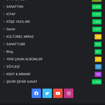
SANATTAN
4.696
KİTAP
2.052
KÖŞE YAZILARI
1.284
Genel
1.027
KÜLTÜREL MİRAS
318
SANATTUBE
205
Blog
187
YENİ ÇIKAN ALBÜMLER
174
SÖYLEŞİ
171
KENT & MİMARİ
135
ŞEHİR ŞEHİR SANAT
2.644
Facebook
Twitter
YouTube
Instagram