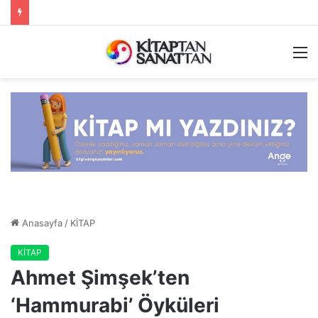
M
Anasayfa
/
KİTAP
KİTAP
Ahmet Şimşek’ten
‘Hammurabi’ Öyküleri