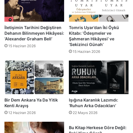
İletişimin Tarihini Değiştiren
Tomris Uyar’dan İki Öykü
Dehanın Bilinmeyen Hikâyesi:
Kitabı: ‘Ödeşmeler ve
‘Alexander Graham Bell’
Şahmeran Hikâyesi’ ve
‘Sekizinci Günah’
15 Haziran 2026
15 Haziran 2026
Bir Dem Ankara Ya Da Yitik
Işığına Karanlık Lazımdı:
Kenti Arayış
‘Ruhun Arka Odacıkları’
12 Haziran 2026
22 Mayıs 2026
Bu Kitap Herkese Göre Değil: