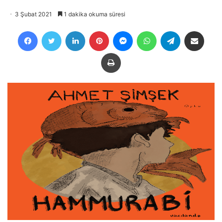
3 Şubat 2021
1 dakika okuma süresi
Facebook
Twitter
LinkedIn
Pinterest
Messenger
WhatsApp
Telegram
E-Posta ile payla
Yazdır