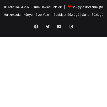
© Telif Hakkı 2026, Tüm Hakları Saklıdır |
Sevgiyle Kodlanmıştır
Hakkımızda
|
Künye
|
Bize Yazın
|
Edebiyat Sözlüğü
|
Sanat Sözlüğü
Facebook
Twitter
YouTube
Instagram