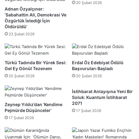
20 Şubat 2026
Adnan Özyalçıner:
‘Sabahattin Ali, Demokrasi Ve
Özgürlük İstediği İçin
Öldürüldü’
23 Şubat 2026
Türkü Tadında Bir Yürek Sesi:
Erdal Öz Edebiyat Ödülü
Gel Ey Gönül Tezenem
Başvuruları Başladı
20 Şubat 2026
20 Şubat 2026
İstihbarat Anlayışına Yeni Bir
Soluk: Kuantum İstihbarat
2071
Zeynep Yıldız’dan ‘Kendime
Pejmürde Düşünceler’
17 Şubat 2026
17 Şubat 2026