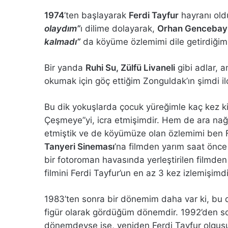
1974
’ten başlayarak
Ferdi Tayfur
hayranı ol
olaydım”
ı dilime dolayarak,
Orhan Gencebay
kalmadı”
da köyüme özlemimi dile getirdiğim
Bir yanda
Ruhi Su, Zülfü Livaneli
gibi adlar, a
okumak için göç ettiğim Zonguldak’ın şimdi il
Bu dik yokuşlarda çocuk yüreğimle kaç kez ki
Çeşmeye”yi, icra etmişimdir. Hem de ara nağm
etmiştik ve de köyümüze olan özlemimi ben Fe
Tanyeri Sineması
’na filmden yarım saat önce
bir fotoroman havasında yerleştirilen filmde
filmini Ferdi Tayfur’un en az 3 kez izlemişimdi
1983’ten sonra bir dönemim daha var ki, bu d
figür olarak gördüğüm dönemdir. 1992’den s
dönemdeyse ise, yeniden Ferdi Tayfur olgus