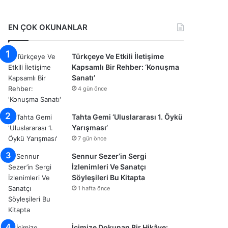
EN ÇOK OKUNANLAR
Türkçeye Ve Etkili İletişime
Kapsamlı Bir Rehber: ‘Konuşma
Sanatı’
4 gün önce
Tahta Gemi ‘Uluslararası 1. Öykü
Yarışması’
7 gün önce
Sennur Sezer’in Sergi
İzlenimleri Ve Sanatçı
Söyleşileri Bu Kitapta
1 hafta önce
İçimize Dokunan Bir Hikâye: