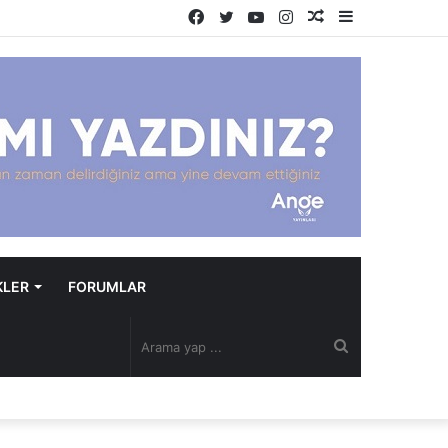
Facebook
Twitter
YouTube
Instagram
Rastgele
Kenar
Makale
Bölmesi
KLER
FORUMLAR
Arama
yap