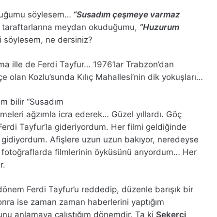
duğumu söylesem…
“Susadım çeşmeye varmaz
taraftarlarına meydan okuduğumu,
“Huzurum
i söylesem, ne dersiniz?
ma ille de Ferdi Tayfur… 1976’lar Trabzon’dan
çe olan Kozlu’sunda Kılıç Mahallesi’nin dik yokuşları…
m bilir “Susadım
eleri ağzımla icra ederek… Güzel yıllardı. Göç
rdi Tayfur’la gideriyordum. Her filmi geldiğinde
 gidiyordum. Afişlere uzun uzun bakıyor, neredeyse
n fotoğraflarda filmlerinin öyküsünü arıyordum… Her
r.
önem Ferdi Tayfur’u reddedip, düzenle barışık bir
onra ise zaman zaman haberlerini yaptığım
unu anlamaya çalıştığım dönemdir. Ta ki
Şekerci