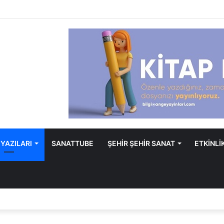
 YAZILARI
SANATTUBE
ŞEHİR ŞEHİR SANAT
ETKİNLİ