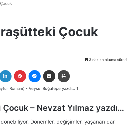
i Çocuk
araşütteki Çocuk
3 dakika okuma süresi
k
witter
LinkedIn
Pinterest
Messenger
E-Posta ile paylaş
Yazdır
ki Çocuk – Nevzat Yılmaz yazdı…
 dönebiliyor. Dönemler, değişimler, yaşanan dar