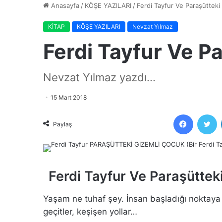
Anasayfa
/
KÖŞE YAZILARI
/
Ferdi Tayfur Ve Paraşüttek
KİTAP
KÖŞE YAZILARI
Nevzat Yılmaz
Ferdi Tayfur Ve P
Nevzat Yılmaz yazdı...
15 Mart 2018
Faceboo
T
Paylaş
Ferdi Tayfur Ve Paraşütte
Yaşam ne tuhaf şey. İnsan başladığı noktaya
geçitler, keşişen yollar…