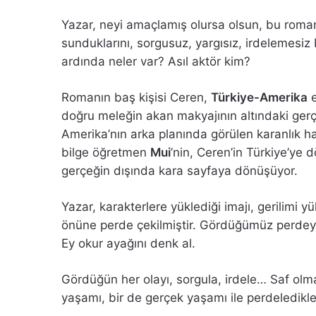
Yazar, neyi amaçlamış olursa olsun, bu roma
sunduklarını, sorgusuz, yargısız, irdelemesiz
ardında neler var? Asıl aktör kim?
Romanın baş kişisi Ceren,
Türkiye-Amerika
e
doğru meleğin akan makyajının altındaki ger
Amerika’nın arka planında görülen karanlık hav
bilge öğretmen
Mui
’nin, Ceren’in Türkiye’ye d
gerçeğin dışında kara sayfaya dönüşüyor.
Yazar, karakterlere yüklediği imajı, gerilimi y
önüne perde çekilmiştir. Gördüğümüz perdeye y
Ey okur ayağını denk al.
Gördüğün her olayı, sorgula, irdele… Saf olm
yaşamı, bir de gerçek yaşamı ile perdeledikle