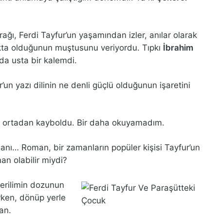
rağı, Ferdi Tayfur’un yaşamından izler, anılar olarak
akta olduğunun muştusunu veriyordu. Tıpkı
İbrahim
da usta bir kalemdi.
r’un yazı dilinin ne denli güçlü olduğunun işaretini
ap ortadan kayboldu. Bir daha okuyamadım.
manı… Roman, bir zamanların popüler kişisi Tayfur’un
man olabilir miydi?
 gerilimin dozunun
urken, dönüp yerle
an.