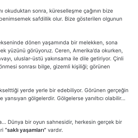
nı okuduktan sonra, küreselleşme çağının bize
 benimsemek safdillik olur. Bize gösterilen olgunun
kseninde dönen yaşamında bir melekken, sona
çek yüzünü görüyoruz. Ceren, Amerika’da okurken,
ayı, uluslar-üstü yakınsama ile dile getiriyor. Çinli
önmesi sonrası bilge, gizemli kişiliği; görünen
ükselttiği yerde yerle bir edebiliyor. Görünen gerçeğin
ansıyan gölgelerdir. Gölgelerse yanıltıcı olabilir…
a… Dünya bir oyun sahnesidir, herkesin gerçek bir
ri
“saklı yaşamları”
vardır.