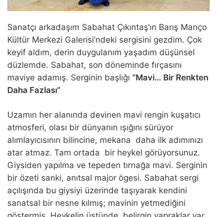
Sanatçı arkadaşım Sabahat Çıkıntaş’ın Barış Manço
Kültür Merkezi Galerisi’ndeki sergisini gezdim. Çok
keyif aldım, derin duygulanım yaşadım düşünsel
düzlemde. Sabahat, son döneminde fırçasını
maviye adamış. Serginin başlığı
“Mavi… Bir Renkten
Daha Fazlası”
Uzamın her alanında devinen mavi rengin kuşatıcı
atmosferi, olası bir dünyanın ışığını sürüyor
alımlayıcısının bilincine, mekana daha ilk adımınızı
atar atmaz. Tam ortada bir heykel görüyorsunuz.
Giysiden yapılma ve tepeden tırnağa mavi. Serginin
bir özeti sanki, anıtsal major ögesi. Sabahat sergi
açılışında bu giysiyi üzerinde taşıyarak kendini
sanatsal bir nesne kılmış; mavinin yetmediğini
göstermiş. Heykelin üstünde belirgin yapraklar var.