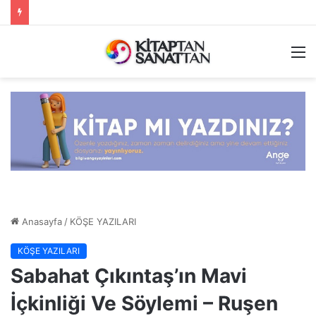
M
Anasayfa
/
KÖŞE YAZILARI
KÖŞE YAZILARI
Sabahat Çıkıntaş’ın Mavi
İçkinliği Ve Söylemi – Ruşen