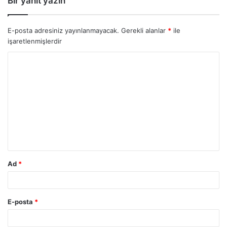
Bir yanıt yazın
E-posta adresiniz yayınlanmayacak.
Gerekli alanlar
*
ile
işaretlenmişlerdir
Y
o
r
u
m
*
Ad
*
E-posta
*