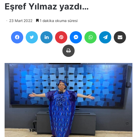
Eşref Yılmaz yazdı…
23 Mart 2022
1 dakika okuma süresi
Facebook
Twitter
LinkedIn
Pinterest
Messenger
WhatsApp
Telegram
E-Posta ile payla
Yazdır