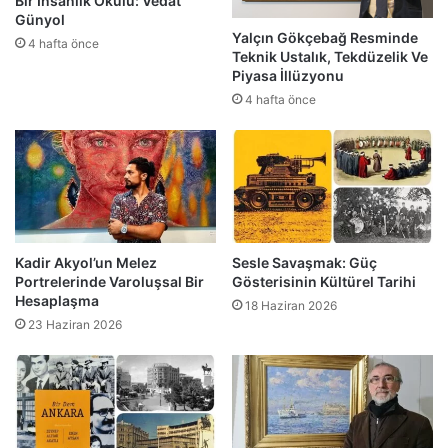
Bir İnsanlık Okulu: Vedat
Günyol
Yalçın Gökçebağ Resminde
4 hafta önce
Teknik Ustalık, Tekdüzelik Ve
Piyasa İllüzyonu
4 hafta önce
Kadir Akyol’un Melez
Sesle Savaşmak: Güç
Portrelerinde Varoluşsal Bir
Gösterisinin Kültürel Tarihi
Hesaplaşma
18 Haziran 2026
23 Haziran 2026