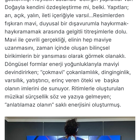
Doğayla kendini özdeşleştirme mi, belki. Yapıtları;
arı, açık, yalın, ileti içeriğiyle varsıl…Resimlerden
fışkıran mavi, duyusal bir dışavurumla haykırmak-
haykıramamak arasında gelgitli titreşimlerle dolu.
Mavi ile çevrili gerçekliği, elinin hep maviye
uzanmasını, zaman içinde oluşan bilinçsel
birikimlerin bir yansıması olarak görmek olanaklı.
Döngüsel formlar enerji yoğunluklarıyla maviyi
devindirirken; “çokmavi” çokanlamlılık, dinginginlik,
varsıllık, yatıştırıcı, erinç veren öteki ve başka
olanın imlerini de sunuyor. Ritimlerle oluşturulan
müzikal sürçsellik söz ve yazıya gelmeyen;
“anlatılamaz olanın” saklı enerjisini oluşturmuş.