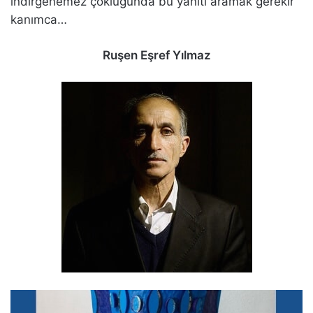
indirgenemez çokluğunda bu yanıtı aramak gerekir
kanımca…
Ruşen Eşref Yılmaz