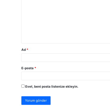
o
r
u
m
*
Ad
*
E-posta
*
Evet, beni posta listenize ekleyin.