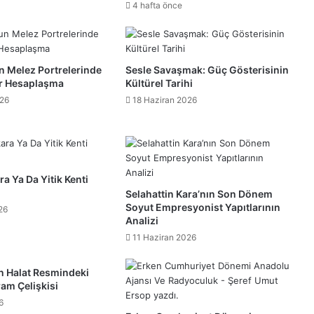
4 hafta önce
n Melez Portrelerinde
Sesle Savaşmak: Güç Gösterisinin
ir Hesaplaşma
Kültürel Tarihi
026
18 Haziran 2026
a Ya Da Yitik Kenti
Selahattin Kara’nın Son Dönem
Soyut Empresyonist Yapıtlarının
26
Analizi
11 Haziran 2026
in Halat Resmindeki
am Çelişkisi
6