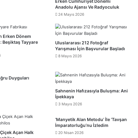
Erken Cumhuriyet Dönemi
Anadolu Ajansı Ve Radyoculuk
24 Mayıs 2026
in Erken Dönem
: Beşiktaş Tayyare
Uluslararası 212 Fotoğraf
Yarışması İçin Başvurular Başladı
6
8 Mayıs 2026
ğru Duyguları
Sahnenin Hafızasıyla Buluşma: Ani
İpekkaya
3 Mayıs 2026
‘Manyetik Alan Metodu’ İle ‘Tavşan
İmparatorluğu’nu İzledim
 Çiçek Açan Halk
20 Nisan 2026