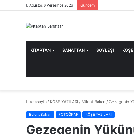
Ağustos 6 Perşembe,2026
Gündem
KİTAPTAN
SANATTAN
SÖYLEŞİ
KÖŞE
Anasayfa
/
KÖŞE YAZILARI
/
Bülent Bakan
/
Gezegenin Yü
Bülent Bakan
FOTOĞRAF
KÖŞE YAZILARI
Gezegenin Yükünü