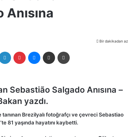
o Anısına
Bir dakikadan az
itter
LinkedIn
Pinterest
Messenger
E-Posta ile paylaş
Yazdır
an Sebastião Salgado Anısına –
Bakan yazdı.
e tanınan Brezilyalı fotoğrafçı ve çevreci Sebastiao
te 81 yaşında hayatını kaybetti.