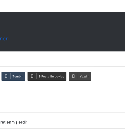
neri
Tumblr
E-Posta ile paylaş
Yazdır
aretlenmişlerdir