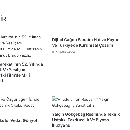
İR
Dijital Çağda Sanatın Hafıza Kaybı
Ve Türkiye’de Kurumsal Çözüm
2 hafta önce
arekâtı’nın 52. Yılında
ek Ve Yeşilçam
ki Film’de Millî
ri
Yalçın Gökçebağ Resminde Teknik
Ustalık, Tekdüzelik Ve Piyasa
Okulu: Vedat Günyol
İllüzyonu