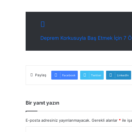
Deprem Korkusuyla Baş Etmek İçin 7 Ö
Paylaş
Facebook
Twitter
LinkedIn
Bir yanıt yazın
E-posta adresiniz yayınlanmayacak.
Gerekli alanlar
*
ile iş
Y