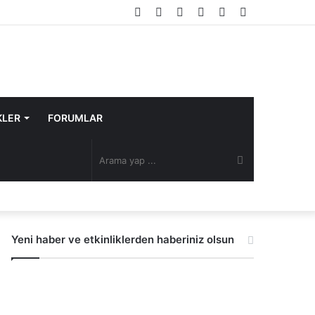
Facebook
Twitter
YouTube
Instagram
Rastgele
Kenar
Makale
Bölmesi
KLER
FORUMLAR
Arama
yap
Yeni haber ve etkinliklerden haberiniz olsun
...