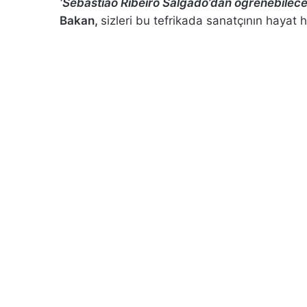
‘Sebastião Ribeiro Salgado’dan öğrenebilece
Bakan,
sizleri bu tefrikada sanatçının hayat 