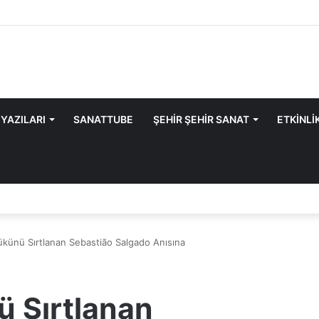
 YAZILARI
SANATTUBE
ŞEHİR ŞEHİR SANAT
ETKİNLİ
künü Sırtlanan Sebastião Salgado Anısına
 Sırtlanan