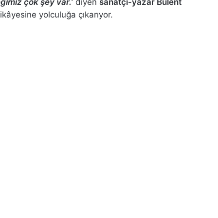
ğimiz çok şey var.’
diyen
sanatçı-yazar Bülent
hikâyesine yolculuğa çıkarıyor.