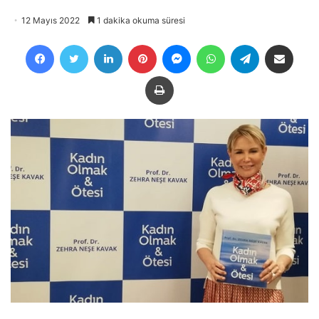
12 Mayıs 2022
1 dakika okuma süresi
Facebook
Twitter
LinkedIn
Pinterest
Messenger
WhatsApp
Telegram
E-Posta ile payla
Yazdır