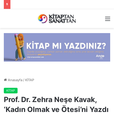
M
Anasayfa
/
KİTAP
KİTAP
Prof. Dr. Zehra Neşe Kavak,
‘Kadın Olmak ve Ötesi’ni Yazdı