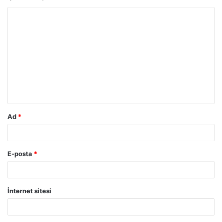
Y
o
r
u
m
*
Ad
*
E-posta
*
İnternet sitesi