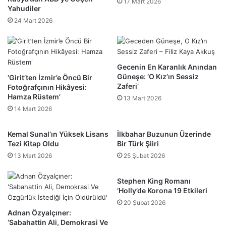
17 Mart 2026
Yahudiler
24 Mart 2026
Gecenin En Karanlık Anından
Güneşe: ‘O Kız’ın Sessiz
‘Girit’ten İzmir’e Öncü Bir
Zaferi’
Fotoğrafçının Hikâyesi:
Hamza Rüstem’
13 Mart 2026
14 Mart 2026
Kemal Sunal’ın Yüksek Lisans
İlkbahar Buzunun Üzerinde
Tezi Kitap Oldu
Bir Türk Şiiri
13 Mart 2026
25 Şubat 2026
Stephen King Romanı
‘Holly’de Korona 19 Etkileri
20 Şubat 2026
Adnan Özyalçıner:
‘Sabahattin Ali, Demokrasi Ve