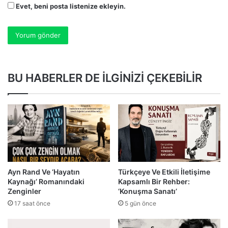
Evet, beni posta listenize ekleyin.
BU HABERLER DE İLGİNİZİ ÇEKEBİLİR
Ayn Rand Ve ‘Hayatın
Türkçeye Ve Etkili İletişime
Kaynağı’ Romanındaki
Kapsamlı Bir Rehber:
Zenginler
‘Konuşma Sanatı’
17 saat önce
5 gün önce