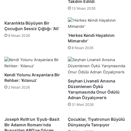
Takdim Edildi
13 Nisan 2026
Karanlıkta Büyüyen Bir
Çocuğun Sessiz Çığlığı: ‘Ali’
‘Herkes Kendi Hayatının
8 Nisan 2026
Mimarıdır’
8 Nisan 2026
Kendi Yolunu Arayanlara Bir
Rehber: ‘Kılavuz’
Seyhan Livaneli Anısına
Düzenlenen Öykü
2 Nisan 2026
Yarışmasında Onur Ödülü
Adnan Özyalçıner’e
31 Mart 2026
Joseph Roth’un ‘Eyub-Basit
Çocuklar, Tiyatronun Büyülü
Bir Adamın Romanı’nda
Dünyasıyla Tanışıyor
Rusya’dan ABD’ye Göçen