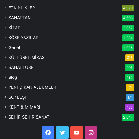
ETKİNLİKLER
4.970
SANATTAN
4.696
KİTAP
2.052
KÖŞE YAZILARI
1.284
Genel
1.028
KÜLTÜREL MİRAS
318
SANATTUBE
205
Blog
187
YENİ ÇIKAN ALBÜMLER
174
SÖYLEŞİ
171
KENT & MİMARİ
135
ŞEHİR ŞEHİR SANAT
2.644
Facebook
Twitter
YouTube
Instagram