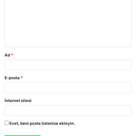
o
r
u
m
*
Ad
*
E-posta
*
İnternet sitesi
Evet, beni posta listenize ekleyin.