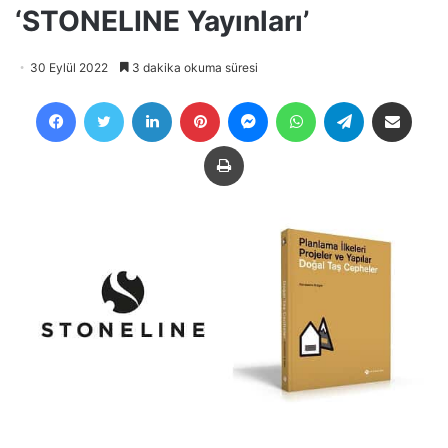
‘STONELINE Yayınları’
30 Eylül 2022
3 dakika okuma süresi
Facebook
Twitter
LinkedIn
Pinterest
Messenger
WhatsApp
Telegram
E-Posta ile payla
Yazdır