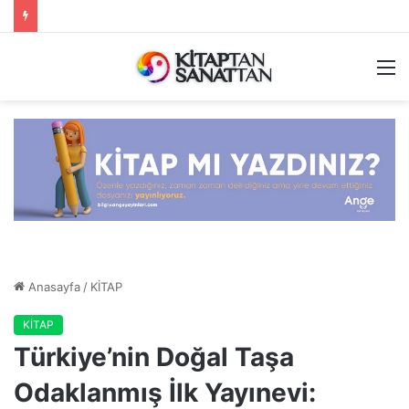
M
Anasayfa
/
KİTAP
KİTAP
Türkiye’nin Doğal Taşa
Odaklanmış İlk Yayınevi: