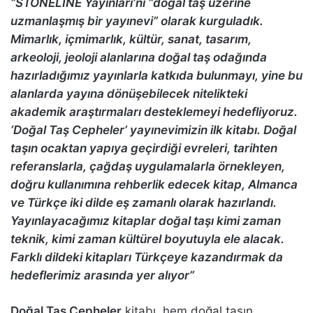
“STONELINE Yayınları’nı “doğal taş üzerine
uzmanlaşmış bir yayınevi” olarak kurguladık.
Mimarlık, içmimarlık, kültür, sanat, tasarım,
arkeoloji, jeoloji alanlarına doğal taş odağında
hazırladığımız yayınlarla katkıda bulunmayı, yine bu
alanlarda yayına dönüşebilecek nitelikteki
akademik araştırmaları desteklemeyi hedefliyoruz.
‘Doğal Taş Cepheler’ yayınevimizin ilk kitabı. Doğal
taşın ocaktan yapıya geçirdiği evreleri, tarihten
referanslarla, çağdaş uygulamalarla örnekleyen,
doğru kullanımına rehberlik edecek kitap, Almanca
ve Türkçe iki dilde eş zamanlı olarak hazırlandı.
Yayınlayacağımız kitaplar doğal taşı kimi zaman
teknik, kimi zaman kültürel boyutuyla ele alacak.
Farklı dildeki kitapları Türkçeye kazandırmak da
hedeflerimiz arasında yer alıyor”
Doğal Taş Cepheler
kitabı, hem doğal taşın