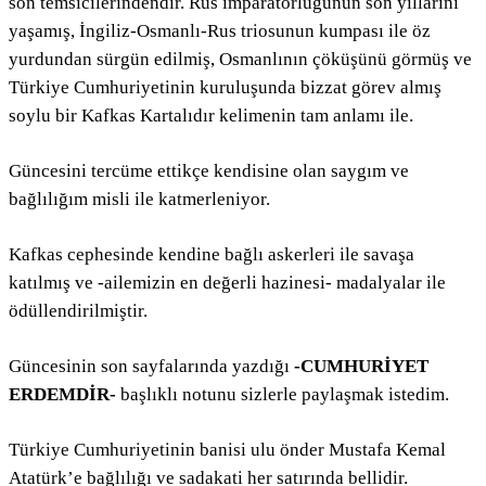
son temsicilerindendir. Rus imparatorluğunun son yıllarını
yaşamış, İngiliz-Osmanlı-Rus triosunun kumpası ile öz
yurdundan sürgün edilmiş, Osmanlının çöküşünü görmüş ve
Türkiye Cumhuriyetinin kuruluşunda bizzat görev almış
soylu bir Kafkas Kartalıdır kelimenin tam anlamı ile.
Güncesini tercüme ettikçe kendisine olan saygım ve
bağlılığım misli ile katmerleniyor.
Kafkas cephesinde kendine bağlı askerleri ile savaşa
katılmış ve -ailemizin en değerli hazinesi- madalyalar ile
ödüllendirilmiştir.
Güncesinin son sayfalarında yazdığı
-CUMHURİYET
ERDEMDİR-
başlıklı notunu sizlerle paylaşmak istedim.
Türkiye Cumhuriyetinin banisi ulu önder Mustafa Kemal
Atatürk’e bağlılığı ve sadakati her satırında bellidir.