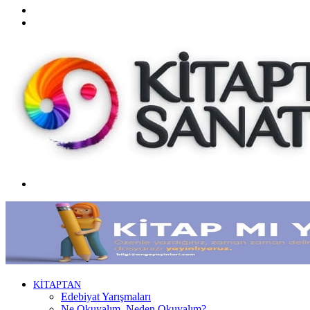
Twitter
Facebook
Menü
KİTAPTAN
Edebiyat Yarışmaları
Ne Okuyalım, Neden Okuyalım?