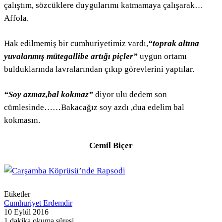
çalıştım, sözcüklere duygularımı katmamaya çalışarak…
Affola.
Hak edilmemiş bir cumhuriyetimiz vardı,
“toprak altına
yuvalanmış mütegallibe artığı piçler”
uygun ortamı
bulduklarında lavralarından çıkıp görevlerini yaptılar.
“Soy azmaz,bal kokmaz”
diyor ulu dedem son
cümlesinde……Bakacağız soy azdı ,dua edelim bal
kokmasın.
Cemil Biçer
Etiketler
Cumhuriyet Erdemdir
10 Eylül 2016
1 dakika okuma süresi