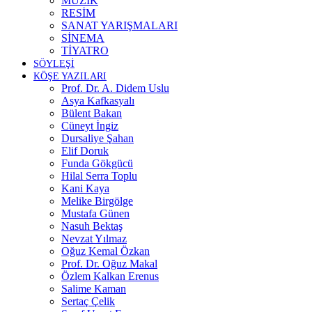
MÜZİK
RESİM
SANAT YARIŞMALARI
SİNEMA
TİYATRO
SÖYLEŞİ
KÖŞE YAZILARI
Prof. Dr. A. Didem Uslu
Asya Kafkasyalı
Bülent Bakan
Cüneyt İngiz
Dursaliye Şahan
Elif Doruk
Funda Gökgücü
Hilal Serra Toplu
Kani Kaya
Melike Birgölge
Mustafa Günen
Nasuh Bektaş
Nevzat Yılmaz
Oğuz Kemal Özkan
Prof. Dr. Oğuz Makal
Özlem Kalkan Erenus
Salime Kaman
Sertaç Çelik