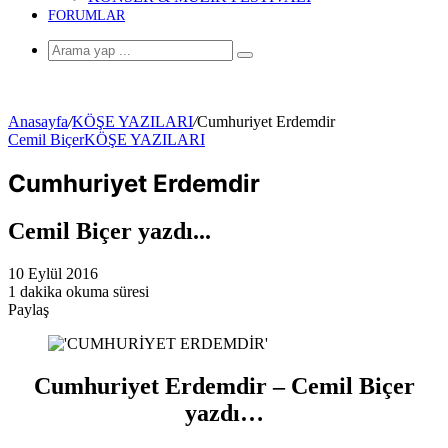
FORUMLAR
Arama
yap
...
Anasayfa
/
KÖŞE YAZILARI
/
Cumhuriyet Erdemdir
Cemil Biçer
KÖŞE YAZILARI
Cumhuriyet Erdemdir
Cemil Biçer yazdı...
10 Eylül 2016
1 dakika okuma süresi
Paylaş
Facebook
Twitter
LinkedIn
Pinterest
Messenger
Messenger
WhatsApp
Telegram
E-
Yazdır
Posta
ile
paylaş
Cumhuriyet Erdemdir – Cemil Biçer
yazdı…