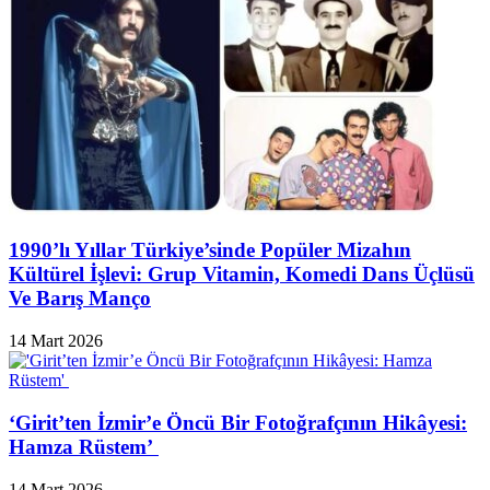
1990’lı Yıllar Türkiye’sinde Popüler Mizahın
Kültürel İşlevi: Grup Vitamin, Komedi Dans Üçlüsü
Ve Barış Manço
14 Mart 2026
‘Girit’ten İzmir’e Öncü Bir Fotoğrafçının Hikâyesi:
Hamza Rüstem’
14 Mart 2026