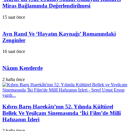
Miras Bağlamında Değerlendirilmesi
15 saat önce
Ayn Rand Ve ‘Hayatın Kaynağı’ Romanındaki
Zenginler
16 saat önce
Nâzım Kentlerde
2 hafta önce
Kıbrıs Barış Harekâtı’nın 52. Yılında Kültürel
Bellek Ve Yeşilçam Sinemasında ‘İki Film’de Millî
Hafızanın İzleri
2 hafta önce