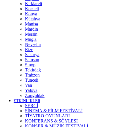
Kırklareli
Kocaeli
Konya
Kütahya
Manisa
Mardin
Mersin
Muğla
Nevşehir
Rize
Sakarya
Samsun
Sinop
Tekirdağ
Trabzon
Tunceli
Van
Yalova
Zonguldak
ETKİNLİKLER
SERGİ
SİNEMA & FİLM FESTİVALİ
TİYATRO OYUNLARI
KONFERANS & SÖYLEŞİ
KONSER & MÜZİK FESTİVALİ