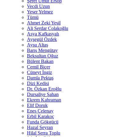
Şeref Umut Ersop
Vecdi Uzun
Yeşer Yelmez
Tümü
Ahmet Zeki Yeşil
Ali Serdar Çolakoğlu
Asya Kafkasyalı
Ayşegül Özdek
Aysu Altaş
Barış Mengütay
Beksultan Oğuz
Bülent Bakan
Cemil Biçer
Cüneyt İngiz
Damla Pektaş
Dizi Kedisi
Dr. Özkan Eroğlu
Dursaliye Şahan
Ekrem Kahraman
Elif Doruk
Enes Çelenay
Erbil Karakoç
Funda Gökgücü
Hazal Seyran
Hilal Serra Toplu