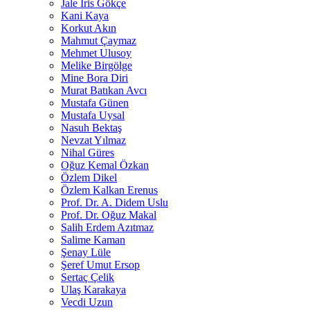
Jale İris Gökçe
Kani Kaya
Korkut Akın
Mahmut Çaymaz
Mehmet Ulusoy
Melike Birgölge
Mine Bora Diri
Murat Batıkan Avcı
Mustafa Günen
Mustafa Uysal
Nasuh Bektaş
Nevzat Yılmaz
Nihal Güres
Oğuz Kemal Özkan
Özlem Dikel
Özlem Kalkan Erenus
Prof. Dr. A. Didem Uslu
Prof. Dr. Oğuz Makal
Salih Erdem Azıtmaz
Salime Kaman
Şenay Lüle
Şeref Umut Ersop
Sertaç Çelik
Ulaş Karakaya
Vecdi Uzun