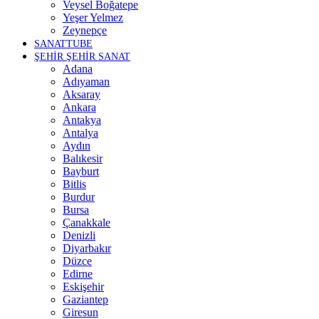
Veysel Boğatepe
Yeşer Yelmez
Zeynepçe
SANATTUBE
ŞEHİR ŞEHİR SANAT
Adana
Adıyaman
Aksaray
Ankara
Antakya
Antalya
Aydın
Balıkesir
Bayburt
Bitlis
Burdur
Bursa
Çanakkale
Denizli
Diyarbakır
Düzce
Edirne
Eskişehir
Gaziantep
Giresun