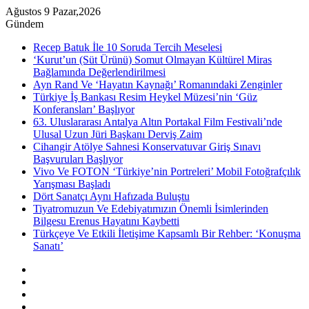
Ağustos 9 Pazar,2026
Gündem
Recep Batuk İle 10 Soruda Tercih Meselesi
‘Kurut’un (Süt Ürünü) Somut Olmayan Kültürel Miras
Bağlamında Değerlendirilmesi
Ayn Rand Ve ‘Hayatın Kaynağı’ Romanındaki Zenginler
Türkiye İş Bankası Resim Heykel Müzesi’nin ‘Güz
Konferansları’ Başlıyor
63. Uluslararası Antalya Altın Portakal Film Festivali’nde
Ulusal Uzun Jüri Başkanı Derviş Zaim
Cihangir Atölye Sahnesi Konservatuvar Giriş Sınavı
Başvuruları Başlıyor
Vivo Ve FOTON ‘Türkiye’nin Portreleri’ Mobil Fotoğrafçılık
Yarışması Başladı
Dört Sanatçı Aynı Hafızada Buluştu
Tiyatromuzun Ve Edebiyatımızın Önemli İsimlerinden
Bilgesu Erenus Hayatını Kaybetti
Türkçeye Ve Etkili İletişime Kapsamlı Bir Rehber: ‘Konuşma
Sanatı’
Kenar
Bölmesi
Rastgele
Makale
Instagram
YouTube