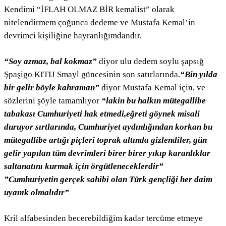
Kendimi “İFLAH OLMAZ BİR kemalist” olarak
nitelendirmem çoğunca dedeme ve Mustafa Kemal’in
devrimci kişiliğine hayranlığımdandır.
“Soy azmaz, bal kokmaz”
diyor ulu dedem soylu şapsığ
Şpaşigo KITIJ Smayl güncesinin son satırlarında.
“Bin yılda
bir gelir böyle kahraman”
diyor Mustafa Kemal için, ve
sözlerini şöyle tamamlıyor
“lakin bu halkın mütegallibe
tabakası Cumhuriyeti hak etmedi,eğreti göynek misali
duruyor sırtlarında, Cumhuriyet aydınlığından korkan bu
mütegallibe artığı piçleri toprak altında gizlendiler, gün
gelir yapılan tüm devrimleri birer birer yıkıp karanlıklar
saltanatını kurmak için örgütleneceklerdir”
”Cumhuriyetin gerçek sahibi olan Türk gençliği her daim
uyanık olmalıdır”
Kril alfabesinden becerebildiğim kadar tercüme etmeye