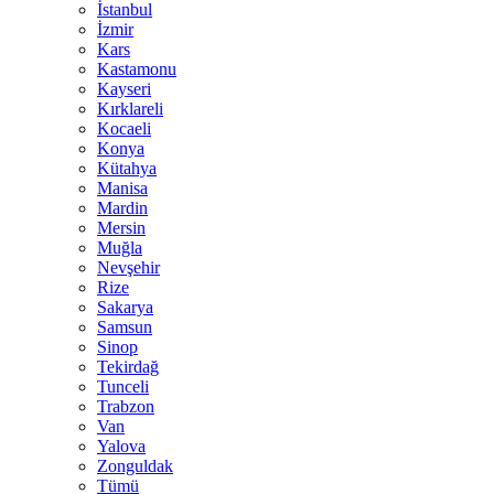
İstanbul
İzmir
Kars
Kastamonu
Kayseri
Kırklareli
Kocaeli
Konya
Kütahya
Manisa
Mardin
Mersin
Muğla
Nevşehir
Rize
Sakarya
Samsun
Sinop
Tekirdağ
Tunceli
Trabzon
Van
Yalova
Zonguldak
Tümü